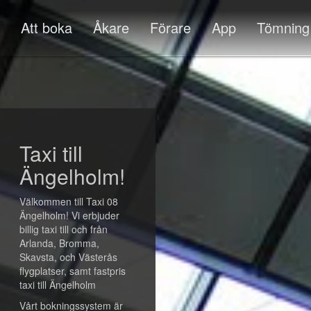
Att boka
Åkare
Förare
App
Tömning
Taxi till
Ängelholm!
Välkommen till Taxi 08
Ängelholm! Vi erbjuder
billig taxi till och från
Arlanda, Bromma,
Skavsta, och Västerås
flygplatser, samt fastpris
taxi till Ängelholm
Vårt bokningssystem är