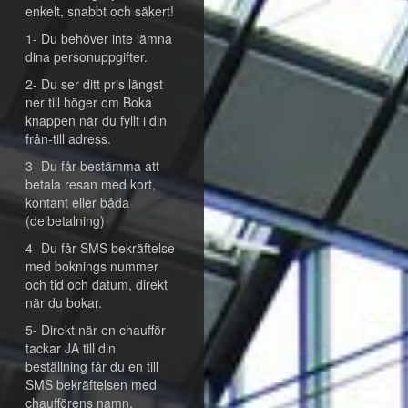
enkelt, snabbt och säkert!
1- Du behöver inte lämna
dina personuppgifter.
2- Du ser ditt pris längst
ner till höger om Boka
knappen när du fyllt i din
från-till adress.
3- Du får bestämma att
betala resan med kort,
kontant eller båda
(delbetalning)
4- Du får SMS bekräftelse
med boknings nummer
och tid och datum, direkt
när du bokar.
5- Direkt när en chaufför
tackar JA till din
beställning får du en till
SMS bekräftelsen med
chaufförens namn,