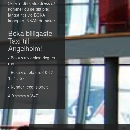
Skriv in din gatuadress då
kommer du se ditt pris
längst ner vid BOKA
knappen INNAN du bokar.
Boka billigaste
Taxi till
Ängelholm!
- Boka själv online dygnet
runt
- Boka via telefon: 08-57
15 15 57
- Kunder recensioner:
4,9 ⭐⭐⭐⭐⭐(2471)