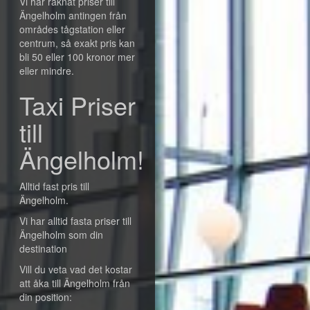
Vi har räknat priser till
Ängelholm antingen från
områdes tågstation eller
centrum, så exakt pris kan
bli 50 eller 100 kronor mer
eller mindre.
Taxi Priser
till
Ängelholm!
Alltid fast pris till
Ängelholm.
Vi har alltid fasta priser till
Ängelholm som din
destination
Vill du veta vad det kostar
att åka till Ängelholm från
din position: