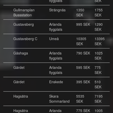
flygplats
SEK
Gullmarsplan
Strängnäs
1350
1755
Bussstation
SEK
SEK
Gustavsberg
Arlanda
995 SEK
1290
flygplats
SEK
Gustavsberg C
Umeå
10305
13395
SEK
SEK
Gåshaga
Arlanda
790 SEK
1025
flygplats
SEK
Gärdet
Arlanda
595 SEK
775
flygplats
SEK
Gärdet
Enskede
395 SEK
510
SEK
Hagsätra
Skara
5535
7195
Sommarland
SEK
SEK
Hagsätra
Arlanda
775 SEK
1005