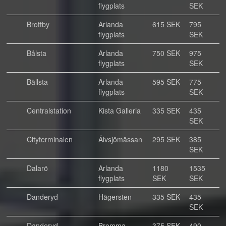
flygplats
SEK
Brottby
Arlanda
615 SEK
795
flygplats
SEK
Bålsta
Arlanda
750 SEK
975
flygplats
SEK
Bällsta
Arlanda
595 SEK
775
flygplats
SEK
Centralstation
Kista Galleria
335 SEK
435
SEK
Cityterminalen
Älvsjömässan
295 SEK
385
SEK
Dalarö
Arlanda
1180
1535
flygplats
SEK
SEK
Danderyd
Hägersten
335 SEK
435
SEK
Danderyd
Bromma
375 SEK
490