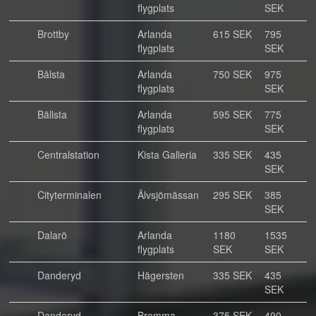
flygplats
SEK
Brottby
Arlanda
615 SEK
795
flygplats
SEK
Bålsta
Arlanda
750 SEK
975
flygplats
SEK
Bällsta
Arlanda
595 SEK
775
flygplats
SEK
Centralstation
Kista Galleria
335 SEK
435
SEK
Cityterminalen
Älvsjömässan
295 SEK
385
SEK
Dalarö
Arlanda
1180
1535
flygplats
SEK
SEK
Danderyd
Hägersten
335 SEK
435
SEK
Danderyd
Bromma
375 SEK
490