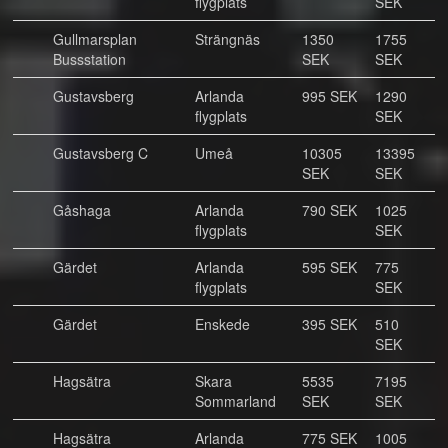
flygplats
SEK
Gullmarsplan
Strängnäs
1350
1755
Bussstation
SEK
SEK
Gustavsberg
Arlanda
995 SEK
1290
flygplats
SEK
Gustavsberg C
Umeå
10305
13395
SEK
SEK
Gåshaga
Arlanda
790 SEK
1025
flygplats
SEK
Gärdet
Arlanda
595 SEK
775
flygplats
SEK
Gärdet
Enskede
395 SEK
510
SEK
Hagsätra
Skara
5535
7195
Sommarland
SEK
SEK
Hagsätra
Arlanda
775 SEK
1005