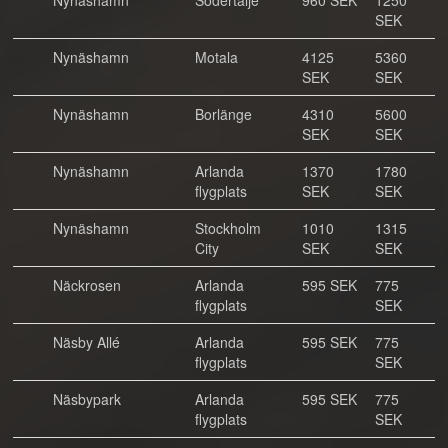
Nynäshamn
Södertälje
960 SEK
1250
SEK
Nynäshamn
Motala
4125
5360
SEK
SEK
Nynäshamn
Borlänge
4310
5600
SEK
SEK
Nynäshamn
Arlanda
1370
1780
flygplats
SEK
SEK
Nynäshamn
Stockholm
1010
1315
City
SEK
SEK
Näckrosen
Arlanda
595 SEK
775
flygplats
SEK
Näsby Allé
Arlanda
595 SEK
775
flygplats
SEK
Näsbypark
Arlanda
595 SEK
775
flygplats
SEK