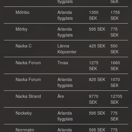
flygplats
SEK
Mölnbo
Arlanda
1350
1755
flygplats
SEK
SEK
Mörby
Arlanda
595 SEK
775
flygplats
SEK
Nacka C
Länna
425 SEK
550
Köpcenter
SEK
Nacka Forum
Trosa
1275
1660
SEK
SEK
Nacka Forum
Arlanda
825 SEK
1070
flygplats
SEK
Nacka Strand
Åre
9770
12705
SEK
SEK
Nockeby
Arlanda
595 SEK
775
flygplats
SEK
Norrmalm
Arlanda
595 SEK
775