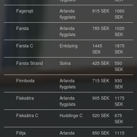
Fagersjö
Arlanda
815 SEK
1060
flygplats
SEK
Farsta
Arlanda
785 SEK
1020
flygplats
SEK
Farsta C
Enköping
1445
1875
SEK
SEK
Farsta Strand
Solna
425 SEK
550
SEK
Finnboda
Arlanda
715 SEK
930
flygplats
SEK
Fisksätra
Arlanda
905 SEK
1175
flygplats
SEK
Fisksätra C
Huddinge C
520 SEK
675
SEK
Fittja
Arlanda
850 SEK
1115