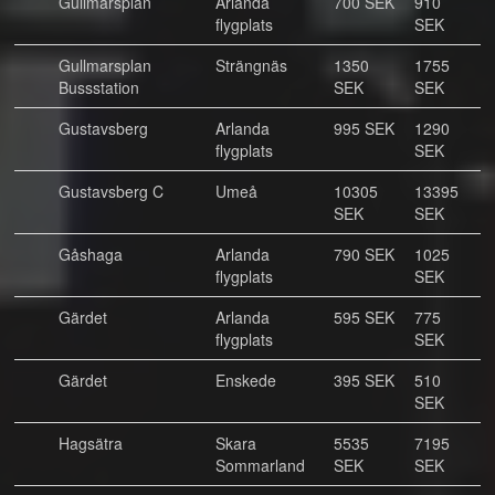
Gullmarsplan
Arlanda
700 SEK
910
flygplats
SEK
Gullmarsplan
Strängnäs
1350
1755
Bussstation
SEK
SEK
Gustavsberg
Arlanda
995 SEK
1290
flygplats
SEK
Gustavsberg C
Umeå
10305
13395
SEK
SEK
Gåshaga
Arlanda
790 SEK
1025
flygplats
SEK
Gärdet
Arlanda
595 SEK
775
flygplats
SEK
Gärdet
Enskede
395 SEK
510
SEK
Hagsätra
Skara
5535
7195
Sommarland
SEK
SEK