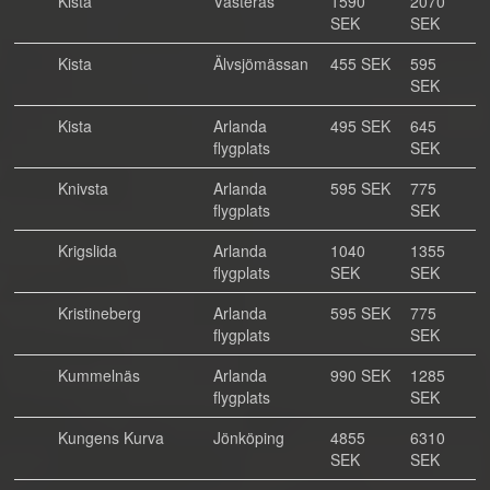
Kista
Västerås
1590
2070
SEK
SEK
Kista
Älvsjömässan
455 SEK
595
SEK
Kista
Arlanda
495 SEK
645
flygplats
SEK
Knivsta
Arlanda
595 SEK
775
flygplats
SEK
Krigslida
Arlanda
1040
1355
flygplats
SEK
SEK
Kristineberg
Arlanda
595 SEK
775
flygplats
SEK
Kummelnäs
Arlanda
990 SEK
1285
flygplats
SEK
Kungens Kurva
Jönköping
4855
6310
SEK
SEK