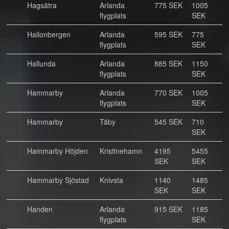
Hagsätra
Arlanda
775 SEK
1005
flygplats
SEK
Hallonbergen
Arlanda
595 SEK
775
flygplats
SEK
Hallunda
Arlanda
885 SEK
1150
flygplats
SEK
Hammarby
Arlanda
770 SEK
1005
flygplats
SEK
Hammarby
Täby
545 SEK
710
SEK
Hammarby Höjden
Kristinehamn
4195
5455
SEK
SEK
Hammarby Sjöstad
Knivsta
1140
1485
SEK
SEK
Handen
Arlanda
915 SEK
1185
flygplats
SEK