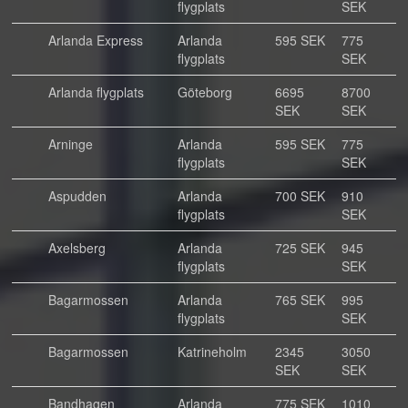
flygplats
SEK
Arlanda Express
Arlanda
595 SEK
775
flygplats
SEK
Arlanda flygplats
Göteborg
6695
8700
SEK
SEK
Arninge
Arlanda
595 SEK
775
flygplats
SEK
Aspudden
Arlanda
700 SEK
910
flygplats
SEK
Axelsberg
Arlanda
725 SEK
945
flygplats
SEK
Bagarmossen
Arlanda
765 SEK
995
flygplats
SEK
Bagarmossen
Katrineholm
2345
3050
SEK
SEK
Bandhagen
Arlanda
775 SEK
1010