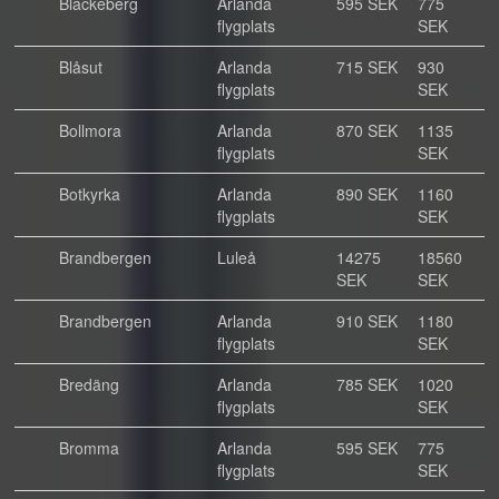
Blackeberg
Arlanda
595 SEK
775
flygplats
SEK
Blåsut
Arlanda
715 SEK
930
flygplats
SEK
Bollmora
Arlanda
870 SEK
1135
flygplats
SEK
Botkyrka
Arlanda
890 SEK
1160
flygplats
SEK
Brandbergen
Luleå
14275
18560
SEK
SEK
Brandbergen
Arlanda
910 SEK
1180
flygplats
SEK
Bredäng
Arlanda
785 SEK
1020
flygplats
SEK
Bromma
Arlanda
595 SEK
775
flygplats
SEK