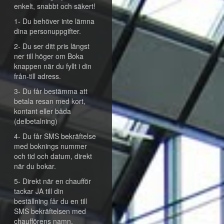
enkelt, snabbt och säkert!
1- Du behöver inte lämna
dina personuppgifter.
2- Du ser ditt pris längst
ner till höger om Boka
knappen när du fyllt i din
från-till adress.
3- Du får bestämma att
betala resan med kort,
kontant eller båda
(delbetalning)
4- Du får SMS bekräftelse
med boknings nummer
och tid och datum, direkt
när du bokar.
5- Direkt när en chaufför
tackar JA till din
beställning får du en till
SMS bekräftelsen med
chaufförens namn,