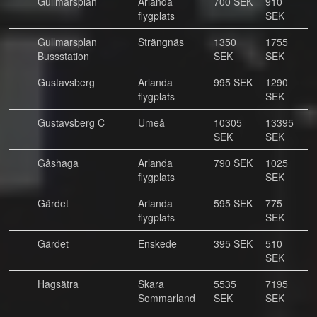
Gullmarsplan
Arlanda
700 SEK
910
flygplats
SEK
Gullmarsplan
Strängnäs
1350
1755
Bussstation
SEK
SEK
Gustavsberg
Arlanda
995 SEK
1290
flygplats
SEK
Gustavsberg C
Umeå
10305
13395
SEK
SEK
Gåshaga
Arlanda
790 SEK
1025
flygplats
SEK
Gärdet
Arlanda
595 SEK
775
flygplats
SEK
Gärdet
Enskede
395 SEK
510
SEK
Hagsätra
Skara
5535
7195
Sommarland
SEK
SEK