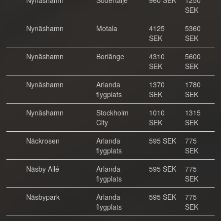
Nynäshamn
Södertälje
960 SEK
1250
SEK
Nynäshamn
Motala
4125
5360
SEK
SEK
Nynäshamn
Borlänge
4310
5600
SEK
SEK
Nynäshamn
Arlanda
1370
1780
flygplats
SEK
SEK
Nynäshamn
Stockholm
1010
1315
City
SEK
SEK
Näckrosen
Arlanda
595 SEK
775
flygplats
SEK
Näsby Allé
Arlanda
595 SEK
775
flygplats
SEK
Näsbypark
Arlanda
595 SEK
775
flygplats
SEK