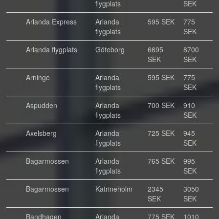
flygplats
SEK
Arlanda Express
Arlanda
595 SEK
775
flygplats
SEK
Arlanda flygplats
Göteborg
6695
8700
SEK
SEK
Arninge
Arlanda
595 SEK
775
flygplats
SEK
Aspudden
Arlanda
700 SEK
910
flygplats
SEK
Axelsberg
Arlanda
725 SEK
945
flygplats
SEK
Bagarmossen
Arlanda
765 SEK
995
flygplats
SEK
Bagarmossen
Katrineholm
2345
3050
SEK
SEK
Bandhagen
Arlanda
775 SEK
1010