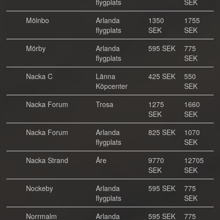
flygplats
SEK
Mölnbo
Arlanda
1350
1755
flygplats
SEK
SEK
Mörby
Arlanda
595 SEK
775
flygplats
SEK
Nacka C
Länna
425 SEK
550
Köpcenter
SEK
Nacka Forum
Trosa
1275
1660
SEK
SEK
Nacka Forum
Arlanda
825 SEK
1070
flygplats
SEK
Nacka Strand
Åre
9770
12705
SEK
SEK
Nockeby
Arlanda
595 SEK
775
flygplats
SEK
Norrmalm
Arlanda
595 SEK
775