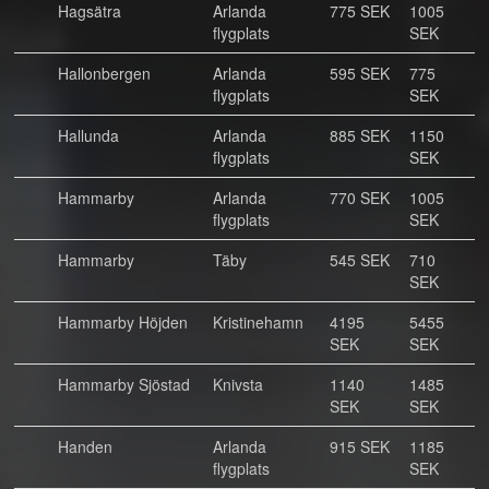
Hagsätra
Arlanda
775 SEK
1005
flygplats
SEK
Hallonbergen
Arlanda
595 SEK
775
flygplats
SEK
Hallunda
Arlanda
885 SEK
1150
flygplats
SEK
Hammarby
Arlanda
770 SEK
1005
flygplats
SEK
Hammarby
Täby
545 SEK
710
SEK
Hammarby Höjden
Kristinehamn
4195
5455
SEK
SEK
Hammarby Sjöstad
Knivsta
1140
1485
SEK
SEK
Handen
Arlanda
915 SEK
1185
flygplats
SEK