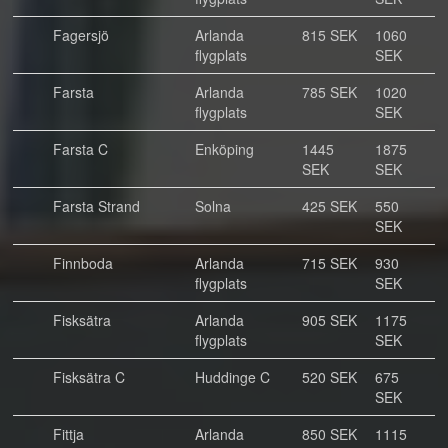
Fagersjö
Arlanda
815 SEK
1060
flygplats
SEK
Farsta
Arlanda
785 SEK
1020
flygplats
SEK
Farsta C
Enköping
1445
1875
SEK
SEK
Farsta Strand
Solna
425 SEK
550
SEK
Finnboda
Arlanda
715 SEK
930
flygplats
SEK
Fisksätra
Arlanda
905 SEK
1175
flygplats
SEK
Fisksätra C
Huddinge C
520 SEK
675
SEK
Fittja
Arlanda
850 SEK
1115