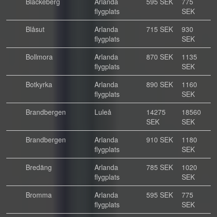
Blackeberg
Arlanda
595 SEK
775
flygplats
SEK
Blåsut
Arlanda
715 SEK
930
flygplats
SEK
Bollmora
Arlanda
870 SEK
1135
flygplats
SEK
Botkyrka
Arlanda
890 SEK
1160
flygplats
SEK
Brandbergen
Luleå
14275
18560
SEK
SEK
Brandbergen
Arlanda
910 SEK
1180
flygplats
SEK
Bredäng
Arlanda
785 SEK
1020
flygplats
SEK
Bromma
Arlanda
595 SEK
775
flygplats
SEK