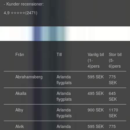
- Kunder recensioner:
4,9 ⭐⭐⭐⭐⭐(2471)
Från
Till
Vanlig bil
Stor bil
(1-
(5-
4)pers
6)pers
Abrahamsberg
Arlanda
595 SEK
775
flygplats
SEK
Akalla
Arlanda
495 SEK
645
flygplats
SEK
Alby
Arlanda
900 SEK
1170
flygplats
SEK
Alvik
Arlanda
595 SEK
775