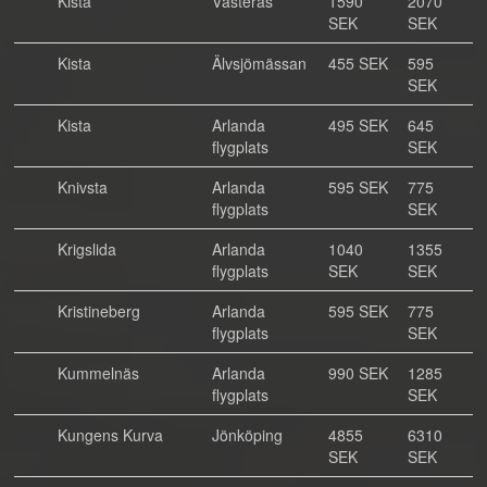
Kista
Västerås
1590
2070
SEK
SEK
Kista
Älvsjömässan
455 SEK
595
SEK
Kista
Arlanda
495 SEK
645
flygplats
SEK
Knivsta
Arlanda
595 SEK
775
flygplats
SEK
Krigslida
Arlanda
1040
1355
flygplats
SEK
SEK
Kristineberg
Arlanda
595 SEK
775
flygplats
SEK
Kummelnäs
Arlanda
990 SEK
1285
flygplats
SEK
Kungens Kurva
Jönköping
4855
6310
SEK
SEK