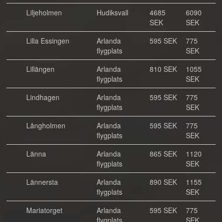
Liljeholmen
Hudiksvall
4685
6090
SEK
SEK
Lilla Essingen
Arlanda
595 SEK
775
flygplats
SEK
Lillängen
Arlanda
810 SEK
1055
flygplats
SEK
Lindhagen
Arlanda
595 SEK
775
flygplats
SEK
Långholmen
Arlanda
595 SEK
775
flygplats
SEK
Länna
Arlanda
865 SEK
1120
flygplats
SEK
Lännersta
Arlanda
890 SEK
1155
flygplats
SEK
Mariatorget
Arlanda
595 SEK
775
flygplats
SEK