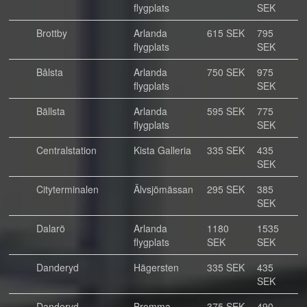
flygplats
SEK
Brottby
Arlanda
615 SEK
795
flygplats
SEK
Bålsta
Arlanda
750 SEK
975
flygplats
SEK
Bällsta
Arlanda
595 SEK
775
flygplats
SEK
Centralstation
Kista Galleria
335 SEK
435
SEK
Cityterminalen
Älvsjömässan
295 SEK
385
SEK
Dalarö
Arlanda
1180
1535
flygplats
SEK
SEK
Danderyd
Hägersten
335 SEK
435
SEK
Danderyd
Bromma
375 SEK
490