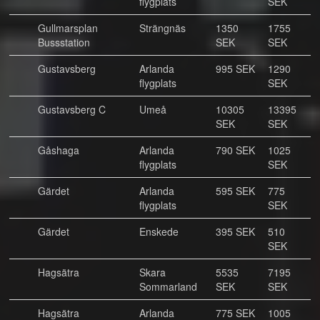
flygplats
SEK
Gullmarsplan
Strängnäs
1350
1755
Bussstation
SEK
SEK
Gustavsberg
Arlanda
995 SEK
1290
flygplats
SEK
Gustavsberg C
Umeå
10305
13395
SEK
SEK
Gåshaga
Arlanda
790 SEK
1025
flygplats
SEK
Gärdet
Arlanda
595 SEK
775
flygplats
SEK
Gärdet
Enskede
395 SEK
510
SEK
Hagsätra
Skara
5535
7195
Sommarland
SEK
SEK
Hagsätra
Arlanda
775 SEK
1005