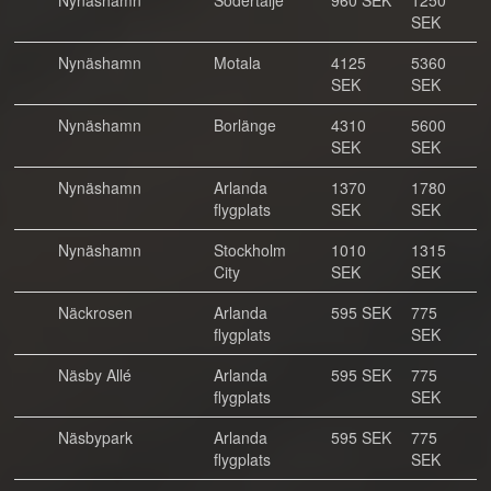
Nynäshamn
Södertälje
960 SEK
1250
SEK
Nynäshamn
Motala
4125
5360
SEK
SEK
Nynäshamn
Borlänge
4310
5600
SEK
SEK
Nynäshamn
Arlanda
1370
1780
flygplats
SEK
SEK
Nynäshamn
Stockholm
1010
1315
City
SEK
SEK
Näckrosen
Arlanda
595 SEK
775
flygplats
SEK
Näsby Allé
Arlanda
595 SEK
775
flygplats
SEK
Näsbypark
Arlanda
595 SEK
775
flygplats
SEK