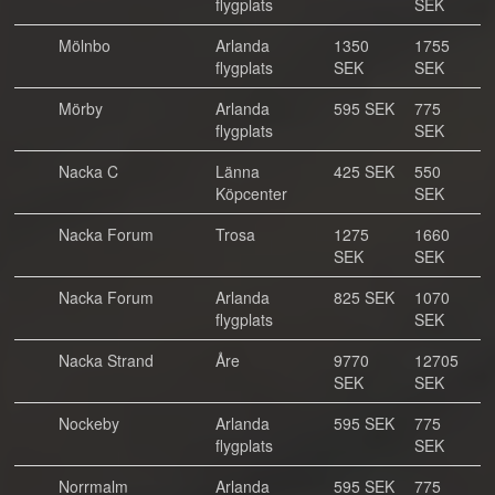
flygplats
SEK
Mölnbo
Arlanda
1350
1755
flygplats
SEK
SEK
Mörby
Arlanda
595 SEK
775
flygplats
SEK
Nacka C
Länna
425 SEK
550
Köpcenter
SEK
Nacka Forum
Trosa
1275
1660
SEK
SEK
Nacka Forum
Arlanda
825 SEK
1070
flygplats
SEK
Nacka Strand
Åre
9770
12705
SEK
SEK
Nockeby
Arlanda
595 SEK
775
flygplats
SEK
Norrmalm
Arlanda
595 SEK
775