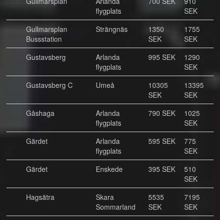
Gullmarsplan
Arlanda
700 SEK
910
flygplats
SEK
Gullmarsplan
Strängnäs
1350
1755
Bussstation
SEK
SEK
Gustavsberg
Arlanda
995 SEK
1290
flygplats
SEK
Gustavsberg C
Umeå
10305
13395
SEK
SEK
Gåshaga
Arlanda
790 SEK
1025
flygplats
SEK
Gärdet
Arlanda
595 SEK
775
flygplats
SEK
Gärdet
Enskede
395 SEK
510
SEK
Hagsätra
Skara
5535
7195
Sommarland
SEK
SEK