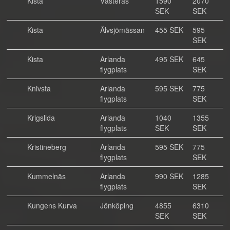
Kista
Västerås
1590
2070
SEK
SEK
Kista
Älvsjömässan
455 SEK
595
SEK
Kista
Arlanda
495 SEK
645
flygplats
SEK
Knivsta
Arlanda
595 SEK
775
flygplats
SEK
Krigslida
Arlanda
1040
1355
flygplats
SEK
SEK
Kristineberg
Arlanda
595 SEK
775
flygplats
SEK
Kummelnäs
Arlanda
990 SEK
1285
flygplats
SEK
Kungens Kurva
Jönköping
4855
6310
SEK
SEK