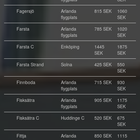
Fagersjö
Arlanda
815 SEK
1060
flygplats
SEK
Farsta
Arlanda
785 SEK
1020
flygplats
SEK
Farsta C
Enköping
1445
1875
SEK
SEK
Farsta Strand
Solna
425 SEK
550
SEK
Finnboda
Arlanda
715 SEK
930
flygplats
SEK
Fisksätra
Arlanda
905 SEK
1175
flygplats
SEK
Fisksätra C
Huddinge C
520 SEK
675
SEK
Fittja
Arlanda
850 SEK
1115