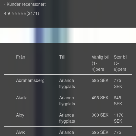
- Kunder recensioner:
4,9 ⭐⭐⭐⭐⭐(2471)
Från
Till
Vanlig bil
Stor bil
(1-
(5-
4)pers
6)pers
Abrahamsberg
Arlanda
595 SEK
775
flygplats
SEK
Akalla
Arlanda
495 SEK
645
flygplats
SEK
Alby
Arlanda
900 SEK
1170
flygplats
SEK
Alvik
Arlanda
595 SEK
775