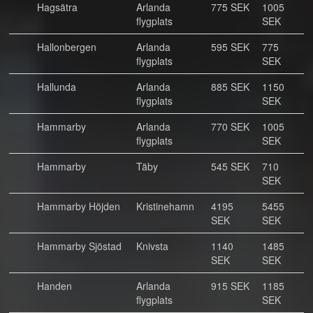
Hagsätra
Arlanda
775 SEK
1005
flygplats
SEK
Hallonbergen
Arlanda
595 SEK
775
flygplats
SEK
Hallunda
Arlanda
885 SEK
1150
flygplats
SEK
Hammarby
Arlanda
770 SEK
1005
flygplats
SEK
Hammarby
Täby
545 SEK
710
SEK
Hammarby Höjden
Kristinehamn
4195
5455
SEK
SEK
Hammarby Sjöstad
Knivsta
1140
1485
SEK
SEK
Handen
Arlanda
915 SEK
1185
flygplats
SEK