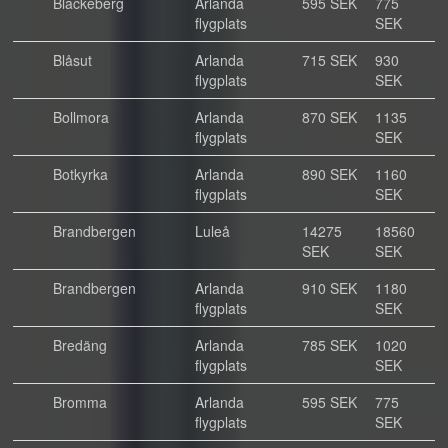
Blackeberg
Arlanda
595 SEK
775
flygplats
SEK
Blåsut
Arlanda
715 SEK
930
flygplats
SEK
Bollmora
Arlanda
870 SEK
1135
flygplats
SEK
Botkyrka
Arlanda
890 SEK
1160
flygplats
SEK
Brandbergen
Luleå
14275
18560
SEK
SEK
Brandbergen
Arlanda
910 SEK
1180
flygplats
SEK
Bredäng
Arlanda
785 SEK
1020
flygplats
SEK
Bromma
Arlanda
595 SEK
775
flygplats
SEK