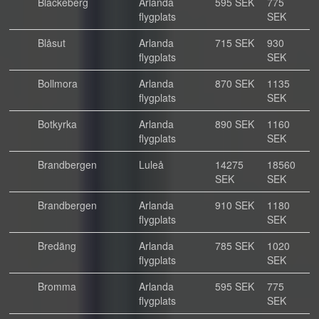
Blackeberg
Arlanda
595 SEK
775
flygplats
SEK
Blåsut
Arlanda
715 SEK
930
flygplats
SEK
Bollmora
Arlanda
870 SEK
1135
flygplats
SEK
Botkyrka
Arlanda
890 SEK
1160
flygplats
SEK
Brandbergen
Luleå
14275
18560
SEK
SEK
Brandbergen
Arlanda
910 SEK
1180
flygplats
SEK
Bredäng
Arlanda
785 SEK
1020
flygplats
SEK
Bromma
Arlanda
595 SEK
775
flygplats
SEK