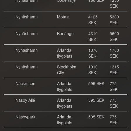
Nynäshamn
Södertälje
960 SEK
1250
SEK
Nynäshamn
Motala
4125
5360
SEK
SEK
Nynäshamn
Borlänge
4310
5600
SEK
SEK
Nynäshamn
Arlanda
1370
1780
flygplats
SEK
SEK
Nynäshamn
Stockholm
1010
1315
City
SEK
SEK
Näckrosen
Arlanda
595 SEK
775
flygplats
SEK
Näsby Allé
Arlanda
595 SEK
775
flygplats
SEK
Näsbypark
Arlanda
595 SEK
775
flygplats
SEK