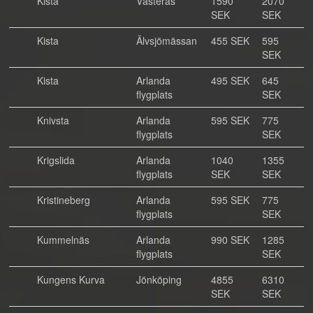
Kista
Västerås
1590
2070
SEK
SEK
Kista
Älvsjömässan
455 SEK
595
SEK
Kista
Arlanda
495 SEK
645
flygplats
SEK
Knivsta
Arlanda
595 SEK
775
flygplats
SEK
Krigslida
Arlanda
1040
1355
flygplats
SEK
SEK
Kristineberg
Arlanda
595 SEK
775
flygplats
SEK
Kummelnäs
Arlanda
990 SEK
1285
flygplats
SEK
Kungens Kurva
Jönköping
4855
6310
SEK
SEK