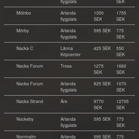
flygplats
SEK
Mölnbo
Arlanda
1350
1755
flygplats
SEK
SEK
Mörby
Arlanda
595 SEK
775
flygplats
SEK
Nacka C
Länna
425 SEK
550
Köpcenter
SEK
Nacka Forum
Trosa
1275
1660
SEK
SEK
Nacka Forum
Arlanda
825 SEK
1070
flygplats
SEK
Nacka Strand
Åre
9770
12705
SEK
SEK
Nockeby
Arlanda
595 SEK
775
flygplats
SEK
Norrmalm
Arlanda
595 SEK
775