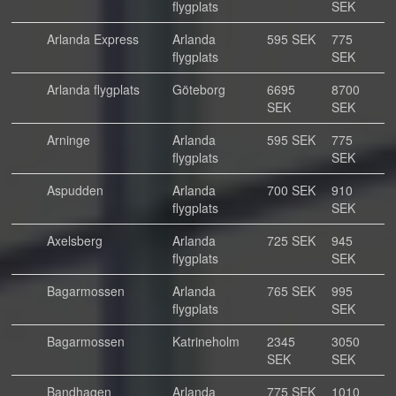
flygplats
SEK
Arlanda Express
Arlanda
595 SEK
775
flygplats
SEK
Arlanda flygplats
Göteborg
6695
8700
SEK
SEK
Arninge
Arlanda
595 SEK
775
flygplats
SEK
Aspudden
Arlanda
700 SEK
910
flygplats
SEK
Axelsberg
Arlanda
725 SEK
945
flygplats
SEK
Bagarmossen
Arlanda
765 SEK
995
flygplats
SEK
Bagarmossen
Katrineholm
2345
3050
SEK
SEK
Bandhagen
Arlanda
775 SEK
1010