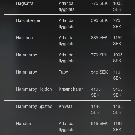
Hagsätra
Arlanda
775 SEK
1005
flygplats
SEK
Hallonbergen
Arlanda
595 SEK
775
flygplats
SEK
Hallunda
Arlanda
885 SEK
1150
flygplats
SEK
Hammarby
Arlanda
770 SEK
1005
flygplats
SEK
Hammarby
Täby
545 SEK
710
SEK
Hammarby Höjden
Kristinehamn
4195
5455
SEK
SEK
Hammarby Sjöstad
Knivsta
1140
1485
SEK
SEK
Handen
Arlanda
915 SEK
1185
flygplats
SEK