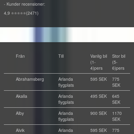
- Kunder recensioner:
4,9 ⭐⭐⭐⭐⭐(2471)
Från
Till
Vanlig bil
Stor bil
(1-
(5-
4)pers
6)pers
Abrahamsberg
Arlanda
595 SEK
775
flygplats
SEK
Akalla
Arlanda
495 SEK
645
flygplats
SEK
Alby
Arlanda
900 SEK
1170
flygplats
SEK
Alvik
Arlanda
595 SEK
775