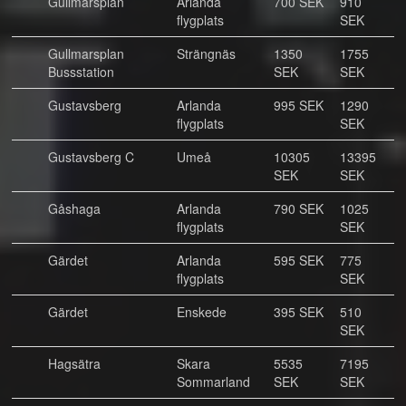
Gullmarsplan
Arlanda
700 SEK
910
flygplats
SEK
Gullmarsplan
Strängnäs
1350
1755
Bussstation
SEK
SEK
Gustavsberg
Arlanda
995 SEK
1290
flygplats
SEK
Gustavsberg C
Umeå
10305
13395
SEK
SEK
Gåshaga
Arlanda
790 SEK
1025
flygplats
SEK
Gärdet
Arlanda
595 SEK
775
flygplats
SEK
Gärdet
Enskede
395 SEK
510
SEK
Hagsätra
Skara
5535
7195
Sommarland
SEK
SEK