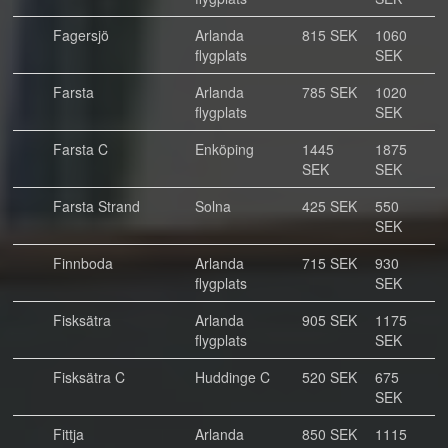
Fagersjö
Arlanda
815 SEK
1060
flygplats
SEK
Farsta
Arlanda
785 SEK
1020
flygplats
SEK
Farsta C
Enköping
1445
1875
SEK
SEK
Farsta Strand
Solna
425 SEK
550
SEK
Finnboda
Arlanda
715 SEK
930
flygplats
SEK
Fisksätra
Arlanda
905 SEK
1175
flygplats
SEK
Fisksätra C
Huddinge C
520 SEK
675
SEK
Fittja
Arlanda
850 SEK
1115