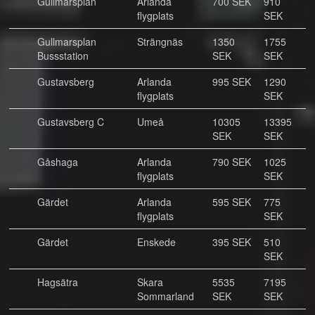
Gullmarsplan
Arlanda
700 SEK
910
flygplats
SEK
Gullmarsplan
Strängnäs
1350
1755
Bussstation
SEK
SEK
Gustavsberg
Arlanda
995 SEK
1290
flygplats
SEK
Gustavsberg C
Umeå
10305
13395
SEK
SEK
Gåshaga
Arlanda
790 SEK
1025
flygplats
SEK
Gärdet
Arlanda
595 SEK
775
flygplats
SEK
Gärdet
Enskede
395 SEK
510
SEK
Hagsätra
Skara
5535
7195
Sommarland
SEK
SEK