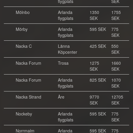
flygplats
SEK
Mölnbo
Arlanda
1350
1755
flygplats
SEK
SEK
Mörby
Arlanda
595 SEK
775
flygplats
SEK
Nacka C
Länna
425 SEK
550
Köpcenter
SEK
Nacka Forum
Trosa
1275
1660
SEK
SEK
Nacka Forum
Arlanda
825 SEK
1070
flygplats
SEK
Nacka Strand
Åre
9770
12705
SEK
SEK
Nockeby
Arlanda
595 SEK
775
flygplats
SEK
Norrmalm
Arlanda
595 SEK
775