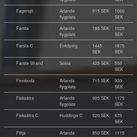
Fagersjö
Arlanda
815 SEK
1060
flygplats
SEK
Farsta
Arlanda
785 SEK
1020
flygplats
SEK
Farsta C
Enköping
1445
1875
SEK
SEK
Farsta Strand
Solna
425 SEK
550
SEK
Finnboda
Arlanda
715 SEK
930
flygplats
SEK
Fisksätra
Arlanda
905 SEK
1175
flygplats
SEK
Fisksätra C
Huddinge C
520 SEK
675
SEK
Fittja
Arlanda
850 SEK
1115