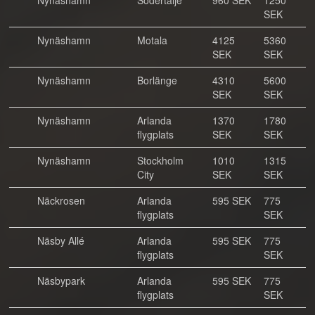
Nynäshamn
Södertälje
960 SEK
1250
SEK
Nynäshamn
Motala
4125
5360
SEK
SEK
Nynäshamn
Borlänge
4310
5600
SEK
SEK
Nynäshamn
Arlanda
1370
1780
flygplats
SEK
SEK
Nynäshamn
Stockholm
1010
1315
City
SEK
SEK
Näckrosen
Arlanda
595 SEK
775
flygplats
SEK
Näsby Allé
Arlanda
595 SEK
775
flygplats
SEK
Näsbypark
Arlanda
595 SEK
775
flygplats
SEK