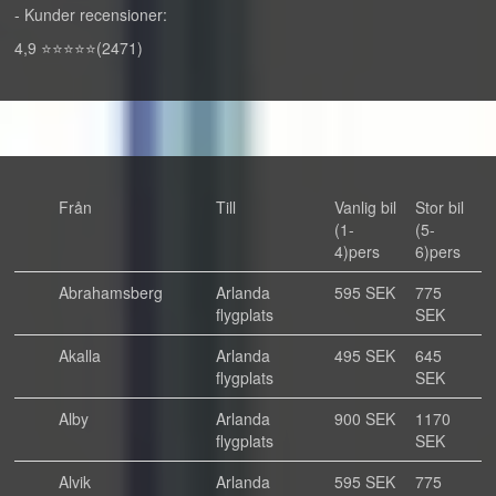
- Kunder recensioner:
4,9 ⭐⭐⭐⭐⭐(2471)
Från
Till
Vanlig bil
Stor bil
(1-
(5-
4)pers
6)pers
Abrahamsberg
Arlanda
595 SEK
775
flygplats
SEK
Akalla
Arlanda
495 SEK
645
flygplats
SEK
Alby
Arlanda
900 SEK
1170
flygplats
SEK
Alvik
Arlanda
595 SEK
775