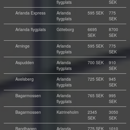
flygplats
SEK
Arlanda Express
Arlanda
595 SEK
775
flygplats
SEK
Arlanda flygplats
Göteborg
6695
8700
SEK
SEK
Arninge
Arlanda
595 SEK
775
flygplats
SEK
Aspudden
Arlanda
700 SEK
910
flygplats
SEK
Axelsberg
Arlanda
725 SEK
945
flygplats
SEK
Bagarmossen
Arlanda
765 SEK
995
flygplats
SEK
Bagarmossen
Katrineholm
2345
3050
SEK
SEK
Bandhagen
Arlanda
775 SEK
1010