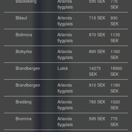
Blackeberg
Arlanda
595 SEK
775
flygplats
SEK
Blåsut
Arlanda
715 SEK
930
flygplats
SEK
Bollmora
Arlanda
870 SEK
1135
flygplats
SEK
Botkyrka
Arlanda
890 SEK
1160
flygplats
SEK
Brandbergen
Luleå
14275
18560
SEK
SEK
Brandbergen
Arlanda
910 SEK
1180
flygplats
SEK
Bredäng
Arlanda
785 SEK
1020
flygplats
SEK
Bromma
Arlanda
595 SEK
775
flygplats
SEK