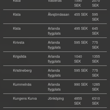
Kista
Västerås
1590
2070
SEK
SEK
Kista
Älvsjömässan
455 SEK
595
SEK
Kista
Arlanda
495 SEK
645
flygplats
SEK
Knivsta
Arlanda
595 SEK
775
flygplats
SEK
Krigslida
Arlanda
1040
1355
flygplats
SEK
SEK
Kristineberg
Arlanda
595 SEK
775
flygplats
SEK
Kummelnäs
Arlanda
990 SEK
1285
flygplats
SEK
Kungens Kurva
Jönköping
4855
6310
SEK
SEK