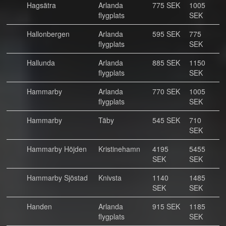
Hagsätra
Arlanda
775 SEK
1005
flygplats
SEK
Hallonbergen
Arlanda
595 SEK
775
flygplats
SEK
Hallunda
Arlanda
885 SEK
1150
flygplats
SEK
Hammarby
Arlanda
770 SEK
1005
flygplats
SEK
Hammarby
Täby
545 SEK
710
SEK
Hammarby Höjden
Kristinehamn
4195
5455
SEK
SEK
Hammarby Sjöstad
Knivsta
1140
1485
SEK
SEK
Handen
Arlanda
915 SEK
1185
flygplats
SEK