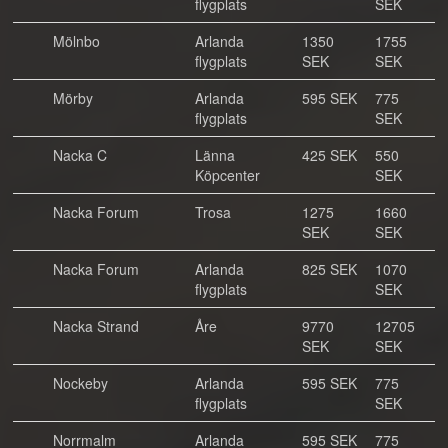
flygplats
SEK
Mölnbo
Arlanda
1350
1755
flygplats
SEK
SEK
Mörby
Arlanda
595 SEK
775
flygplats
SEK
Nacka C
Länna
425 SEK
550
Köpcenter
SEK
Nacka Forum
Trosa
1275
1660
SEK
SEK
Nacka Forum
Arlanda
825 SEK
1070
flygplats
SEK
Nacka Strand
Åre
9770
12705
SEK
SEK
Nockeby
Arlanda
595 SEK
775
flygplats
SEK
Norrmalm
Arlanda
595 SEK
775