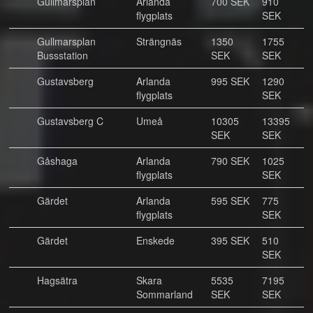
Gullmarsplan
Arlanda
700 SEK
910
flygplats
SEK
Gullmarsplan
Strängnäs
1350
1755
Bussstation
SEK
SEK
Gustavsberg
Arlanda
995 SEK
1290
flygplats
SEK
Gustavsberg C
Umeå
10305
13395
SEK
SEK
Gåshaga
Arlanda
790 SEK
1025
flygplats
SEK
Gärdet
Arlanda
595 SEK
775
flygplats
SEK
Gärdet
Enskede
395 SEK
510
SEK
Hagsätra
Skara
5535
7195
Sommarland
SEK
SEK