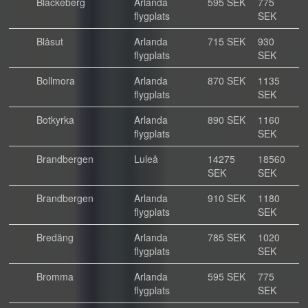
Blackeberg
Arlanda
595 SEK
775
flygplats
SEK
Blåsut
Arlanda
715 SEK
930
flygplats
SEK
Bollmora
Arlanda
870 SEK
1135
flygplats
SEK
Botkyrka
Arlanda
890 SEK
1160
flygplats
SEK
Brandbergen
Luleå
14275
18560
SEK
SEK
Brandbergen
Arlanda
910 SEK
1180
flygplats
SEK
Bredäng
Arlanda
785 SEK
1020
flygplats
SEK
Bromma
Arlanda
595 SEK
775
flygplats
SEK