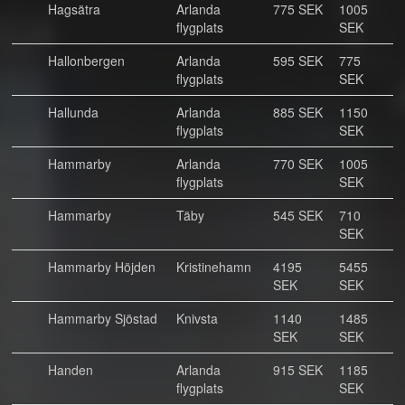
Hagsätra
Arlanda
775 SEK
1005
flygplats
SEK
Hallonbergen
Arlanda
595 SEK
775
flygplats
SEK
Hallunda
Arlanda
885 SEK
1150
flygplats
SEK
Hammarby
Arlanda
770 SEK
1005
flygplats
SEK
Hammarby
Täby
545 SEK
710
SEK
Hammarby Höjden
Kristinehamn
4195
5455
SEK
SEK
Hammarby Sjöstad
Knivsta
1140
1485
SEK
SEK
Handen
Arlanda
915 SEK
1185
flygplats
SEK