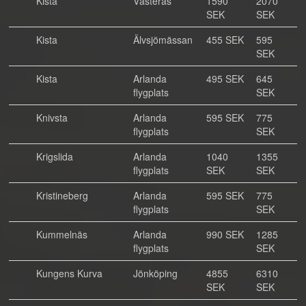
Kista
Västerås
1590
2070
SEK
SEK
Kista
Älvsjömässan
455 SEK
595
SEK
Kista
Arlanda
495 SEK
645
flygplats
SEK
Knivsta
Arlanda
595 SEK
775
flygplats
SEK
Krigslida
Arlanda
1040
1355
flygplats
SEK
SEK
Kristineberg
Arlanda
595 SEK
775
flygplats
SEK
Kummelnäs
Arlanda
990 SEK
1285
flygplats
SEK
Kungens Kurva
Jönköping
4855
6310
SEK
SEK