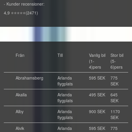
- Kunder recensioner:
4,9 ⭐⭐⭐⭐⭐(2471)
Från
Till
Vanlig bil
Stor bil
(1-
(5-
4)pers
6)pers
Abrahamsberg
Arlanda
595 SEK
775
flygplats
SEK
Akalla
Arlanda
495 SEK
645
flygplats
SEK
Alby
Arlanda
900 SEK
1170
flygplats
SEK
Alvik
Arlanda
595 SEK
775