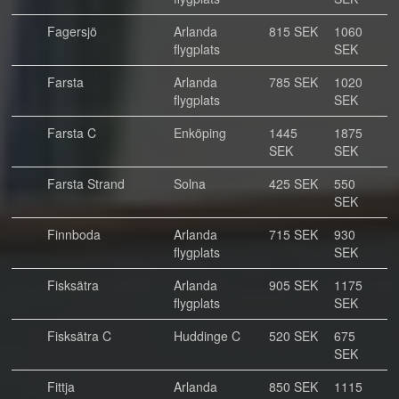
Fagersjö
Arlanda
815 SEK
1060
flygplats
SEK
Farsta
Arlanda
785 SEK
1020
flygplats
SEK
Farsta C
Enköping
1445
1875
SEK
SEK
Farsta Strand
Solna
425 SEK
550
SEK
Finnboda
Arlanda
715 SEK
930
flygplats
SEK
Fisksätra
Arlanda
905 SEK
1175
flygplats
SEK
Fisksätra C
Huddinge C
520 SEK
675
SEK
Fittja
Arlanda
850 SEK
1115