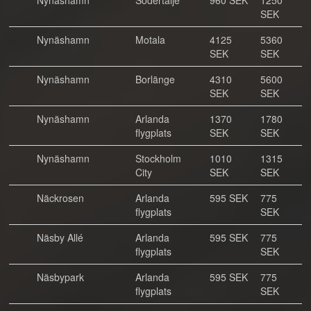
Nynäshamn
Södertälje
960 SEK
1250
SEK
Nynäshamn
Motala
4125
5360
SEK
SEK
Nynäshamn
Borlänge
4310
5600
SEK
SEK
Nynäshamn
Arlanda
1370
1780
flygplats
SEK
SEK
Nynäshamn
Stockholm
1010
1315
City
SEK
SEK
Näckrosen
Arlanda
595 SEK
775
flygplats
SEK
Näsby Allé
Arlanda
595 SEK
775
flygplats
SEK
Näsbypark
Arlanda
595 SEK
775
flygplats
SEK