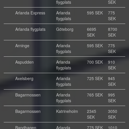
flygplats
SEK
Arlanda Express
Arlanda
595 SEK
775
flygplats
SEK
Arlanda flygplats
Göteborg
6695
8700
SEK
SEK
Arninge
Arlanda
595 SEK
775
flygplats
SEK
Aspudden
Arlanda
700 SEK
910
flygplats
SEK
Axelsberg
Arlanda
725 SEK
945
flygplats
SEK
Bagarmossen
Arlanda
765 SEK
995
flygplats
SEK
Bagarmossen
Katrineholm
2345
3050
SEK
SEK
Bandhagen
Arlanda
775 SEK
1010