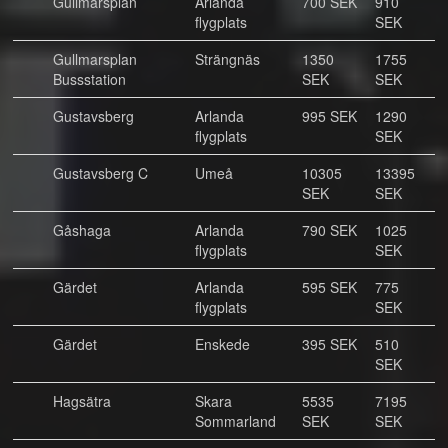
Gullmarsplan
Arlanda
700 SEK
910
flygplats
SEK
Gullmarsplan
Strängnäs
1350
1755
Bussstation
SEK
SEK
Gustavsberg
Arlanda
995 SEK
1290
flygplats
SEK
Gustavsberg C
Umeå
10305
13395
SEK
SEK
Gåshaga
Arlanda
790 SEK
1025
flygplats
SEK
Gärdet
Arlanda
595 SEK
775
flygplats
SEK
Gärdet
Enskede
395 SEK
510
SEK
Hagsätra
Skara
5535
7195
Sommarland
SEK
SEK