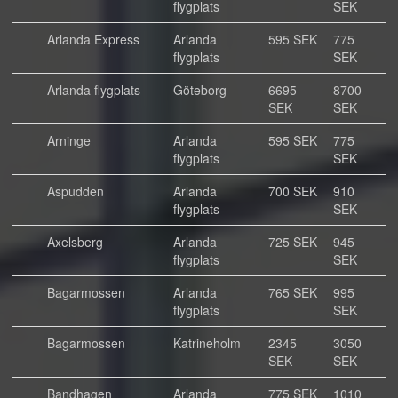
flygplats
SEK
Arlanda Express
Arlanda
595 SEK
775
flygplats
SEK
Arlanda flygplats
Göteborg
6695
8700
SEK
SEK
Arninge
Arlanda
595 SEK
775
flygplats
SEK
Aspudden
Arlanda
700 SEK
910
flygplats
SEK
Axelsberg
Arlanda
725 SEK
945
flygplats
SEK
Bagarmossen
Arlanda
765 SEK
995
flygplats
SEK
Bagarmossen
Katrineholm
2345
3050
SEK
SEK
Bandhagen
Arlanda
775 SEK
1010