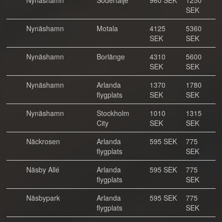
Nynäshamn
Södertälje
960 SEK
1250
SEK
Nynäshamn
Motala
4125
5360
SEK
SEK
Nynäshamn
Borlänge
4310
5600
SEK
SEK
Nynäshamn
Arlanda
1370
1780
flygplats
SEK
SEK
Nynäshamn
Stockholm
1010
1315
City
SEK
SEK
Näckrosen
Arlanda
595 SEK
775
flygplats
SEK
Näsby Allé
Arlanda
595 SEK
775
flygplats
SEK
Näsbypark
Arlanda
595 SEK
775
flygplats
SEK