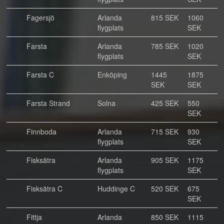
Fagersjö
Arlanda
815 SEK
1060
flygplats
SEK
Farsta
Arlanda
785 SEK
1020
flygplats
SEK
Farsta C
Enköping
1445
1875
SEK
SEK
Farsta Strand
Solna
425 SEK
550
SEK
Finnboda
Arlanda
715 SEK
930
flygplats
SEK
Fisksätra
Arlanda
905 SEK
1175
flygplats
SEK
Fisksätra C
Huddinge C
520 SEK
675
SEK
Fittja
Arlanda
850 SEK
1115