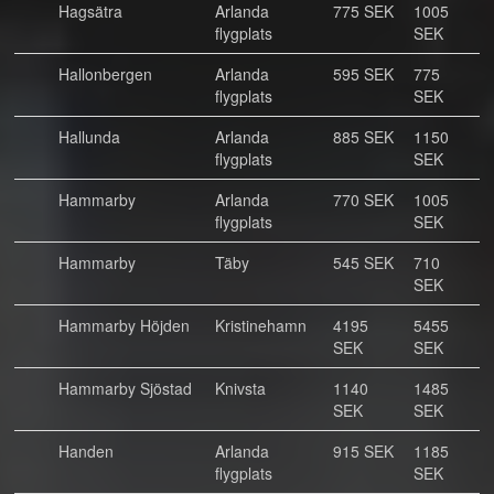
Hagsätra
Arlanda
775 SEK
1005
flygplats
SEK
Hallonbergen
Arlanda
595 SEK
775
flygplats
SEK
Hallunda
Arlanda
885 SEK
1150
flygplats
SEK
Hammarby
Arlanda
770 SEK
1005
flygplats
SEK
Hammarby
Täby
545 SEK
710
SEK
Hammarby Höjden
Kristinehamn
4195
5455
SEK
SEK
Hammarby Sjöstad
Knivsta
1140
1485
SEK
SEK
Handen
Arlanda
915 SEK
1185
flygplats
SEK