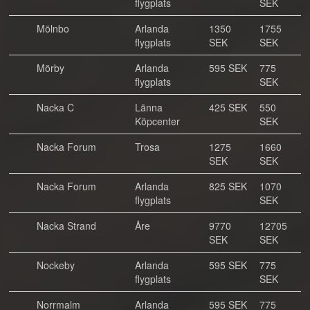
flygplats
SEK
Mölnbo
Arlanda
1350
1755
flygplats
SEK
SEK
Mörby
Arlanda
595 SEK
775
flygplats
SEK
Nacka C
Länna
425 SEK
550
Köpcenter
SEK
Nacka Forum
Trosa
1275
1660
SEK
SEK
Nacka Forum
Arlanda
825 SEK
1070
flygplats
SEK
Nacka Strand
Åre
9770
12705
SEK
SEK
Nockeby
Arlanda
595 SEK
775
flygplats
SEK
Norrmalm
Arlanda
595 SEK
775