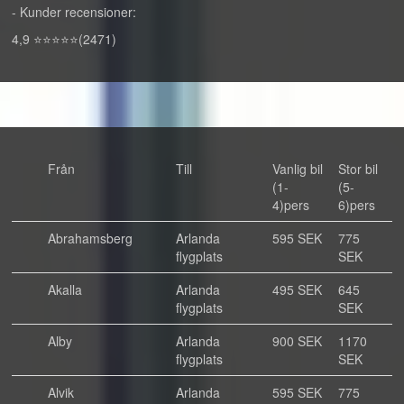
- Kunder recensioner:
4,9 ⭐⭐⭐⭐⭐(2471)
Från
Till
Vanlig bil
Stor bil
(1-
(5-
4)pers
6)pers
Abrahamsberg
Arlanda
595 SEK
775
flygplats
SEK
Akalla
Arlanda
495 SEK
645
flygplats
SEK
Alby
Arlanda
900 SEK
1170
flygplats
SEK
Alvik
Arlanda
595 SEK
775