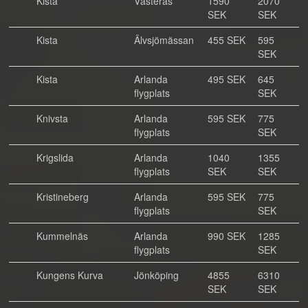
Kista
Västerås
1590
2070
SEK
SEK
Kista
Älvsjömässan
455 SEK
595
SEK
Kista
Arlanda
495 SEK
645
flygplats
SEK
Knivsta
Arlanda
595 SEK
775
flygplats
SEK
Krigslida
Arlanda
1040
1355
flygplats
SEK
SEK
Kristineberg
Arlanda
595 SEK
775
flygplats
SEK
Kummelnäs
Arlanda
990 SEK
1285
flygplats
SEK
Kungens Kurva
Jönköping
4855
6310
SEK
SEK