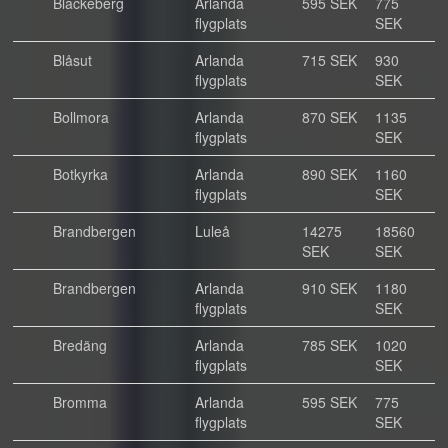
Blackeberg
Arlanda
595 SEK
775
flygplats
SEK
Blåsut
Arlanda
715 SEK
930
flygplats
SEK
Bollmora
Arlanda
870 SEK
1135
flygplats
SEK
Botkyrka
Arlanda
890 SEK
1160
flygplats
SEK
Brandbergen
Luleå
14275
18560
SEK
SEK
Brandbergen
Arlanda
910 SEK
1180
flygplats
SEK
Bredäng
Arlanda
785 SEK
1020
flygplats
SEK
Bromma
Arlanda
595 SEK
775
flygplats
SEK