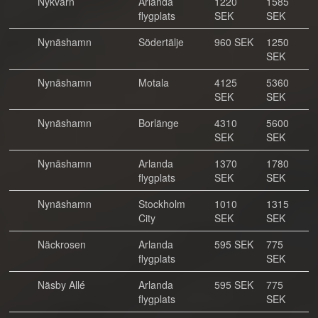
Nykvarn
Arlanda
1220
1585
flygplats
SEK
SEK
Nynäshamn
Södertälje
960 SEK
1250
SEK
Nynäshamn
Motala
4125
5360
SEK
SEK
Nynäshamn
Borlänge
4310
5600
SEK
SEK
Nynäshamn
Arlanda
1370
1780
flygplats
SEK
SEK
Nynäshamn
Stockholm
1010
1315
City
SEK
SEK
Näckrosen
Arlanda
595 SEK
775
flygplats
SEK
Näsby Allé
Arlanda
595 SEK
775
flygplats
SEK