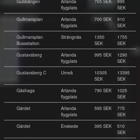
Gubbängen
Arlanda
765 SEK
995
flygplats
SEK
Gullmarsplan
Arlanda
700 SEK
910
flygplats
SEK
Gullmarsplan
Strängnäs
1350
1755
Bussstation
SEK
SEK
Gustavsberg
Arlanda
995 SEK
1290
flygplats
SEK
Gustavsberg C
Umeå
10305
13395
SEK
SEK
Gåshaga
Arlanda
790 SEK
1025
flygplats
SEK
Gärdet
Arlanda
595 SEK
775
flygplats
SEK
Gärdet
Enskede
395 SEK
510
SEK