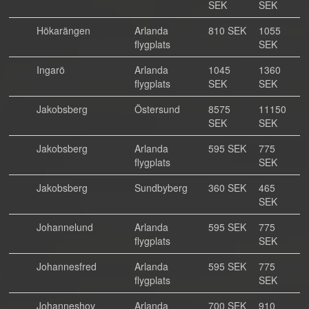
SEK
SEK
Hökarängen
Arlanda
810 SEK
1055
flygplats
SEK
Ingarö
Arlanda
1045
1360
flygplats
SEK
SEK
Jakobsberg
Östersund
8575
11150
SEK
SEK
Jakobsberg
Arlanda
595 SEK
775
flygplats
SEK
Jakobsberg
Sundbyberg
360 SEK
465
SEK
Johannelund
Arlanda
595 SEK
775
flygplats
SEK
Johannesfred
Arlanda
595 SEK
775
flygplats
SEK
Johanneshov
Arlanda
700 SEK
910