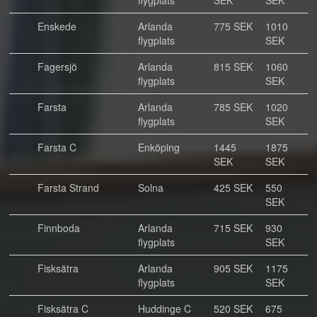
flygplats
SEK
SEK
Enskede
Arlanda
775 SEK
1010
flygplats
SEK
Fagersjö
Arlanda
815 SEK
1060
flygplats
SEK
Farsta
Arlanda
785 SEK
1020
flygplats
SEK
Farsta C
Enköping
1445
1875
SEK
SEK
Farsta Strand
Solna
425 SEK
550
SEK
Finnboda
Arlanda
715 SEK
930
flygplats
SEK
Fisksätra
Arlanda
905 SEK
1175
flygplats
SEK
Fisksätra C
Huddinge C
520 SEK
675