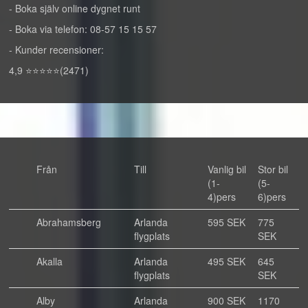
- Boka själv online dygnet runt
- Boka via telefon: 08-57 15 15 57
- Kunder recensioner:
4,9 ⭐⭐⭐⭐⭐(2471)
Från
Till
Vanlig bil
Stor bil
(1-
(5-
4)pers
6)pers
Abrahamsberg
Arlanda
595 SEK
775
flygplats
SEK
Akalla
Arlanda
495 SEK
645
flygplats
SEK
Alby
Arlanda
900 SEK
1170