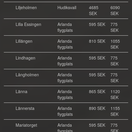
Liljeholmen
Hudiksvall
4685
6090
SEK
SEK
Lilla Essingen
Arlanda
595 SEK
775
flygplats
SEK
Lillängen
Arlanda
810 SEK
1055
flygplats
SEK
Lindhagen
Arlanda
595 SEK
775
flygplats
SEK
Långholmen
Arlanda
595 SEK
775
flygplats
SEK
Länna
Arlanda
865 SEK
1120
flygplats
SEK
Lännersta
Arlanda
890 SEK
1155
flygplats
SEK
Mariatorget
Arlanda
595 SEK
775
flygplats
SEK