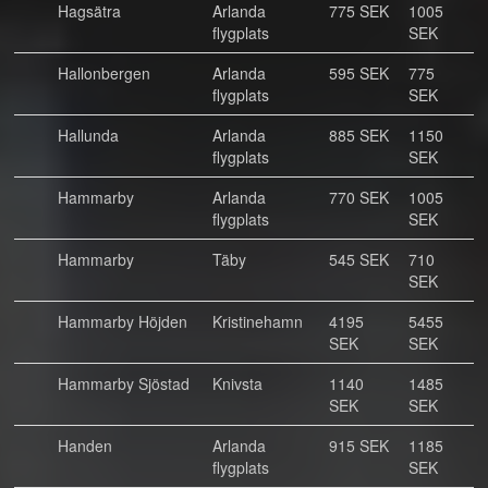
Hagsätra
Arlanda
775 SEK
1005
flygplats
SEK
Hallonbergen
Arlanda
595 SEK
775
flygplats
SEK
Hallunda
Arlanda
885 SEK
1150
flygplats
SEK
Hammarby
Arlanda
770 SEK
1005
flygplats
SEK
Hammarby
Täby
545 SEK
710
SEK
Hammarby Höjden
Kristinehamn
4195
5455
SEK
SEK
Hammarby Sjöstad
Knivsta
1140
1485
SEK
SEK
Handen
Arlanda
915 SEK
1185
flygplats
SEK