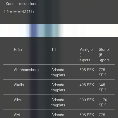
- Kunder recensioner:
4,9 ⭐⭐⭐⭐⭐(2471)
Från
Till
Vanlig bil
Stor bil
(1-
(5-
4)pers
6)pers
Abrahamsberg
Arlanda
595 SEK
775
flygplats
SEK
Akalla
Arlanda
495 SEK
645
flygplats
SEK
Alby
Arlanda
900 SEK
1170
flygplats
SEK
Alvik
Arlanda
595 SEK
775