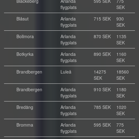
Blackeberg
Arlanda
595 SEK
775
flygplats
SEK
Blåsut
Arlanda
715 SEK
930
flygplats
SEK
Bollmora
Arlanda
870 SEK
1135
flygplats
SEK
Botkyrka
Arlanda
890 SEK
1160
flygplats
SEK
Brandbergen
Luleå
14275
18560
SEK
SEK
Brandbergen
Arlanda
910 SEK
1180
flygplats
SEK
Bredäng
Arlanda
785 SEK
1020
flygplats
SEK
Bromma
Arlanda
595 SEK
775
flygplats
SEK