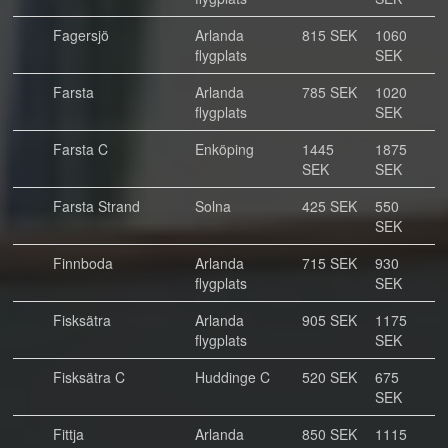
Fagersjö
Arlanda
815 SEK
1060
flygplats
SEK
Farsta
Arlanda
785 SEK
1020
flygplats
SEK
Farsta C
Enköping
1445
1875
SEK
SEK
Farsta Strand
Solna
425 SEK
550
SEK
Finnboda
Arlanda
715 SEK
930
flygplats
SEK
Fisksätra
Arlanda
905 SEK
1175
flygplats
SEK
Fisksätra C
Huddinge C
520 SEK
675
SEK
Fittja
Arlanda
850 SEK
1115