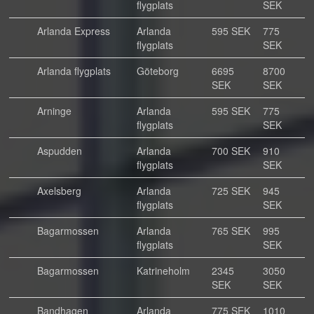
flygplats
SEK
Arlanda Express
Arlanda
595 SEK
775
flygplats
SEK
Arlanda flygplats
Göteborg
6695
8700
SEK
SEK
Arninge
Arlanda
595 SEK
775
flygplats
SEK
Aspudden
Arlanda
700 SEK
910
flygplats
SEK
Axelsberg
Arlanda
725 SEK
945
flygplats
SEK
Bagarmossen
Arlanda
765 SEK
995
flygplats
SEK
Bagarmossen
Katrineholm
2345
3050
SEK
SEK
Bandhagen
Arlanda
775 SEK
1010