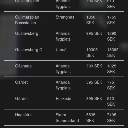
Gullmarsplan
Arlanda
700 SEK
910
flygplats
SEK
Gullmarsplan
Strängnäs
1350
1755
Bussstation
SEK
SEK
Gustavsberg
Arlanda
995 SEK
1290
flygplats
SEK
Gustavsberg C
Umeå
10305
13395
SEK
SEK
Gåshaga
Arlanda
790 SEK
1025
flygplats
SEK
Gärdet
Arlanda
595 SEK
775
flygplats
SEK
Gärdet
Enskede
395 SEK
510
SEK
Hagsätra
Skara
5535
7195
Sommarland
SEK
SEK