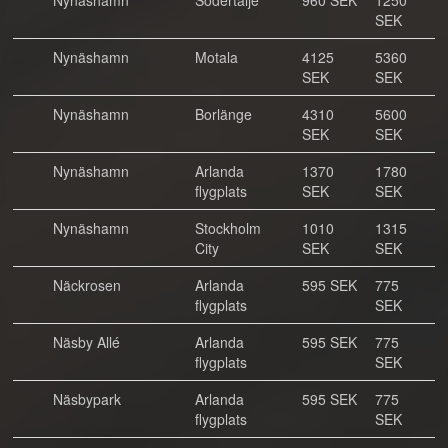
Nynäshamn
Södertälje
960 SEK
1250
SEK
Nynäshamn
Motala
4125
5360
SEK
SEK
Nynäshamn
Borlänge
4310
5600
SEK
SEK
Nynäshamn
Arlanda
1370
1780
flygplats
SEK
SEK
Nynäshamn
Stockholm
1010
1315
City
SEK
SEK
Näckrosen
Arlanda
595 SEK
775
flygplats
SEK
Näsby Allé
Arlanda
595 SEK
775
flygplats
SEK
Näsbypark
Arlanda
595 SEK
775
flygplats
SEK