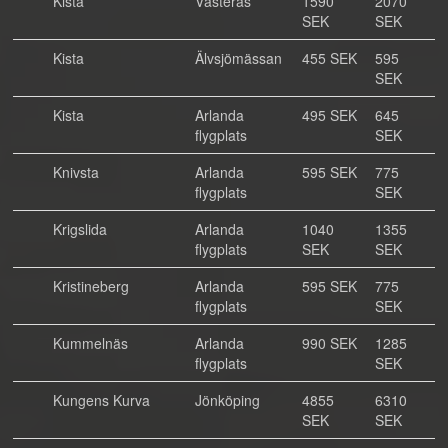
Kista
Västerås
1590
2070
SEK
SEK
Kista
Älvsjömässan
455 SEK
595
SEK
Kista
Arlanda
495 SEK
645
flygplats
SEK
Knivsta
Arlanda
595 SEK
775
flygplats
SEK
Krigslida
Arlanda
1040
1355
flygplats
SEK
SEK
Kristineberg
Arlanda
595 SEK
775
flygplats
SEK
Kummelnäs
Arlanda
990 SEK
1285
flygplats
SEK
Kungens Kurva
Jönköping
4855
6310
SEK
SEK