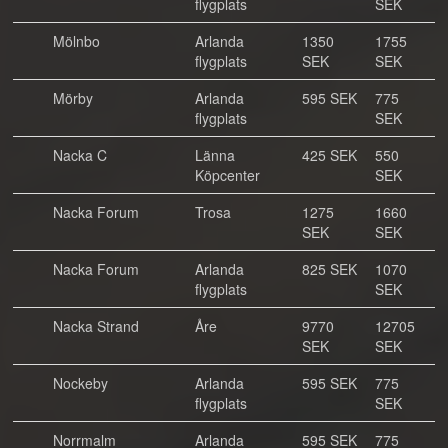
flygplats
SEK
Mölnbo
Arlanda
1350
1755
flygplats
SEK
SEK
Mörby
Arlanda
595 SEK
775
flygplats
SEK
Nacka C
Länna
425 SEK
550
Köpcenter
SEK
Nacka Forum
Trosa
1275
1660
SEK
SEK
Nacka Forum
Arlanda
825 SEK
1070
flygplats
SEK
Nacka Strand
Åre
9770
12705
SEK
SEK
Nockeby
Arlanda
595 SEK
775
flygplats
SEK
Norrmalm
Arlanda
595 SEK
775