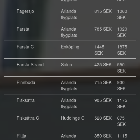
Fagersjö
Arlanda
815 SEK
1060
flygplats
SEK
Farsta
Arlanda
785 SEK
1020
flygplats
SEK
Farsta C
Enköping
1445
1875
SEK
SEK
Farsta Strand
Solna
425 SEK
550
SEK
Finnboda
Arlanda
715 SEK
930
flygplats
SEK
Fisksätra
Arlanda
905 SEK
1175
flygplats
SEK
Fisksätra C
Huddinge C
520 SEK
675
SEK
Fittja
Arlanda
850 SEK
1115