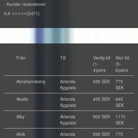
- Kunder recensioner:
4,9 ⭐⭐⭐⭐⭐(2471)
Från
Till
Vanlig bil
Stor bil
(1-
(5-
4)pers
6)pers
Abrahamsberg
Arlanda
595 SEK
775
flygplats
SEK
Akalla
Arlanda
495 SEK
645
flygplats
SEK
Alby
Arlanda
900 SEK
1170
flygplats
SEK
Alvik
Arlanda
595 SEK
775