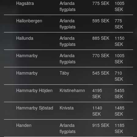
Hagsätra
Arlanda
775 SEK
1005
flygplats
SEK
Hallonbergen
Arlanda
595 SEK
775
flygplats
SEK
Hallunda
Arlanda
885 SEK
1150
flygplats
SEK
Hammarby
Arlanda
770 SEK
1005
flygplats
SEK
Hammarby
Täby
545 SEK
710
SEK
Hammarby Höjden
Kristinehamn
4195
5455
SEK
SEK
Hammarby Sjöstad
Knivsta
1140
1485
SEK
SEK
Handen
Arlanda
915 SEK
1185
flygplats
SEK