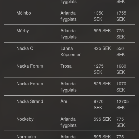
flygplats
SEK
Mölnbo
Arlanda
1350
1755
flygplats
SEK
SEK
Mörby
Arlanda
595 SEK
775
flygplats
SEK
Nacka C
Länna
425 SEK
550
Köpcenter
SEK
Nacka Forum
Trosa
1275
1660
SEK
SEK
Nacka Forum
Arlanda
825 SEK
1070
flygplats
SEK
Nacka Strand
Åre
9770
12705
SEK
SEK
Nockeby
Arlanda
595 SEK
775
flygplats
SEK
Norrmalm
Arlanda
595 SEK
775