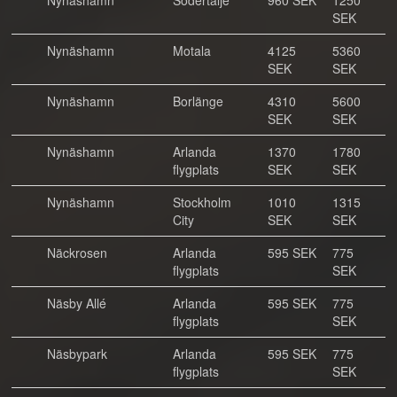
Nynäshamn
Södertälje
960 SEK
1250
SEK
Nynäshamn
Motala
4125
5360
SEK
SEK
Nynäshamn
Borlänge
4310
5600
SEK
SEK
Nynäshamn
Arlanda
1370
1780
flygplats
SEK
SEK
Nynäshamn
Stockholm
1010
1315
City
SEK
SEK
Näckrosen
Arlanda
595 SEK
775
flygplats
SEK
Näsby Allé
Arlanda
595 SEK
775
flygplats
SEK
Näsbypark
Arlanda
595 SEK
775
flygplats
SEK