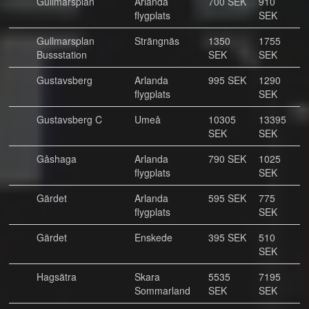
Gullmarsplan
Arlanda
700 SEK
910
flygplats
SEK
Gullmarsplan
Strängnäs
1350
1755
Bussstation
SEK
SEK
Gustavsberg
Arlanda
995 SEK
1290
flygplats
SEK
Gustavsberg C
Umeå
10305
13395
SEK
SEK
Gåshaga
Arlanda
790 SEK
1025
flygplats
SEK
Gärdet
Arlanda
595 SEK
775
flygplats
SEK
Gärdet
Enskede
395 SEK
510
SEK
Hagsätra
Skara
5535
7195
Sommarland
SEK
SEK