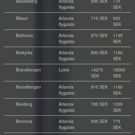
Blackeberg
Arlanda
595 SEK
775
flygplats
SEK
Blåsut
Arlanda
715 SEK
930
flygplats
SEK
Bollmora
Arlanda
870 SEK
1135
flygplats
SEK
Botkyrka
Arlanda
890 SEK
1160
flygplats
SEK
Brandbergen
Luleå
14275
18560
SEK
SEK
Brandbergen
Arlanda
910 SEK
1180
flygplats
SEK
Bredäng
Arlanda
785 SEK
1020
flygplats
SEK
Bromma
Arlanda
595 SEK
775
flygplats
SEK