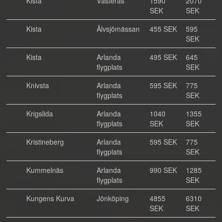
Kista
Västerås
1590
2070
SEK
SEK
Kista
Älvsjömässan
455 SEK
595
SEK
Kista
Arlanda
495 SEK
645
flygplats
SEK
Knivsta
Arlanda
595 SEK
775
flygplats
SEK
Krigslida
Arlanda
1040
1355
flygplats
SEK
SEK
Kristineberg
Arlanda
595 SEK
775
flygplats
SEK
Kummelnäs
Arlanda
990 SEK
1285
flygplats
SEK
Kungens Kurva
Jönköping
4855
6310
SEK
SEK