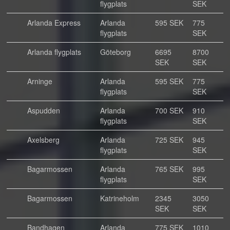
flygplats
SEK
Arlanda Express
Arlanda
595 SEK
775
flygplats
SEK
Arlanda flygplats
Göteborg
6695
8700
SEK
SEK
Arninge
Arlanda
595 SEK
775
flygplats
SEK
Aspudden
Arlanda
700 SEK
910
flygplats
SEK
Axelsberg
Arlanda
725 SEK
945
flygplats
SEK
Bagarmossen
Arlanda
765 SEK
995
flygplats
SEK
Bagarmossen
Katrineholm
2345
3050
SEK
SEK
Bandhagen
Arlanda
775 SEK
1010