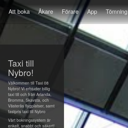
Att boka
Åkare
Förare
App
Tömning
Taxi till
Nybro!
Välkommen till Taxi 08
Nybro! Vi erbjuder billig
taxi till och från Arlanda,
Bromma, Skavsta, och
Västerås flygplatser, samt
fastpris taxi till Nybro
Vårt bokningssystem är
enkelt, snabbt och säkert!