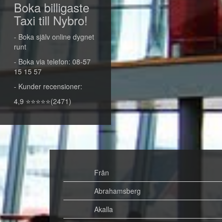
Boka billigaste
Taxi till Nybro!
- Boka själv online dygnet
runt
- Boka via telefon: 08-57
15 15 57
- Kunder recensioner:
4,9 ⭐⭐⭐⭐⭐(2471)
Från
Abrahamsberg
Akalla