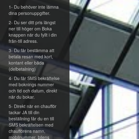
1- Du behöver inte lämna
dina personuppgifter.
2- Du ser ditt pris längst
ner till höger om Boka
knappen när du fyllt i din
från-till adress.
3- Du får bestämma att
betala resan med kort,
kontant eller båda
(delbetalning)
4- Du får SMS bekräftelse
med boknings nummer
och tid och datum, direkt
när du bokar.
5- Direkt när en chaufför
tackar JA till din
beställning får du en till
SMS bekräftelsen med
chaufförens namn,
mobilnummer, bilens