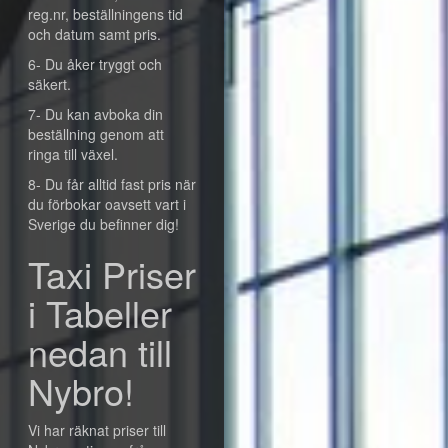
reg.nr, beställningens tid
och datum samt pris.
6- Du åker tryggt och
säkert.
7- Du kan avboka din
beställning genom att
ringa till växel.
8- Du får alltid fast pris när
du förbokar oavsett vart i
Sverige du befinner dig!
Taxi Priser
i Tabeller
nedan till
Nybro!
Vi har räknat priser till