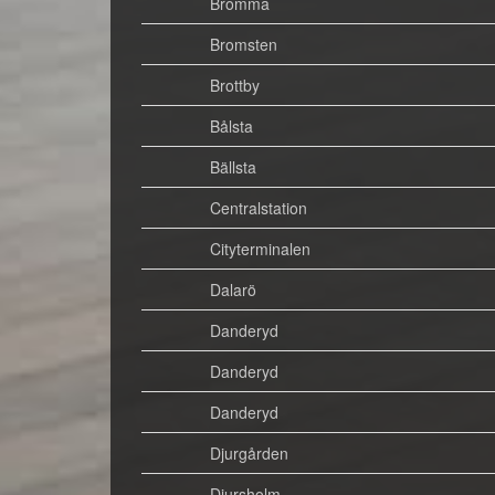
Bromma
Bromsten
Brottby
Bålsta
Bällsta
Centralstation
Cityterminalen
Dalarö
Danderyd
Danderyd
Danderyd
Djurgården
Djursholm