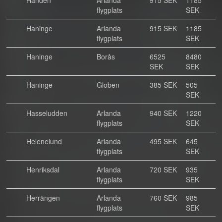
Handen
Arlanda
915 SEK
1185
flygplats
SEK
Haninge
Arlanda
915 SEK
1185
flygplats
SEK
Haninge
Borås
6525
8480
SEK
SEK
Haninge
Globen
385 SEK
505
SEK
Hasseludden
Arlanda
940 SEK
1220
flygplats
SEK
Helenelund
Arlanda
495 SEK
645
flygplats
SEK
Henriksdal
Arlanda
720 SEK
935
flygplats
SEK
Herrängen
Arlanda
760 SEK
985
flygplats
SEK