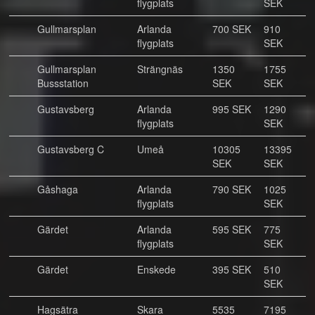
flygplats
SEK
Gullmarsplan
Arlanda
700 SEK
910
flygplats
SEK
Gullmarsplan
Strängnäs
1350
1755
Bussstation
SEK
SEK
Gustavsberg
Arlanda
995 SEK
1290
flygplats
SEK
Gustavsberg C
Umeå
10305
13395
SEK
SEK
Gåshaga
Arlanda
790 SEK
1025
flygplats
SEK
Gärdet
Arlanda
595 SEK
775
flygplats
SEK
Gärdet
Enskede
395 SEK
510
SEK
Hagsätra
Skara
5535
7195