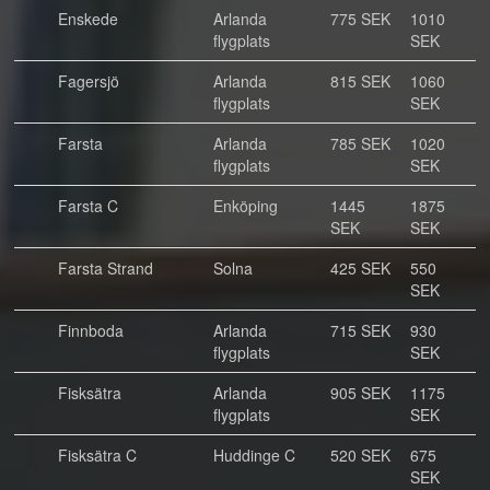
Enskede
Arlanda
775 SEK
1010
flygplats
SEK
Fagersjö
Arlanda
815 SEK
1060
flygplats
SEK
Farsta
Arlanda
785 SEK
1020
flygplats
SEK
Farsta C
Enköping
1445
1875
SEK
SEK
Farsta Strand
Solna
425 SEK
550
SEK
Finnboda
Arlanda
715 SEK
930
flygplats
SEK
Fisksätra
Arlanda
905 SEK
1175
flygplats
SEK
Fisksätra C
Huddinge C
520 SEK
675
SEK