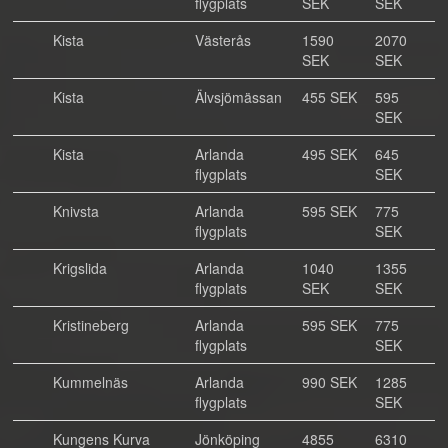
flygplats
SEK
SEK
Kista
Västerås
1590
2070
SEK
SEK
Kista
Älvsjömässan
455 SEK
595
SEK
Kista
Arlanda
495 SEK
645
flygplats
SEK
Knivsta
Arlanda
595 SEK
775
flygplats
SEK
Krigslida
Arlanda
1040
1355
flygplats
SEK
SEK
Kristineberg
Arlanda
595 SEK
775
flygplats
SEK
Kummelnäs
Arlanda
990 SEK
1285
flygplats
SEK
Kungens Kurva
Jönköping
4855
6310