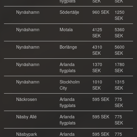
flygplats
SEK
SEK
Nynäshamn
Södertälje
960 SEK
1250
SEK
Nynäshamn
Motala
4125
5360
SEK
SEK
Nynäshamn
Borlänge
4310
5600
SEK
SEK
Nynäshamn
Arlanda
1370
1780
flygplats
SEK
SEK
Nynäshamn
Stockholm
1010
1315
City
SEK
SEK
Näckrosen
Arlanda
595 SEK
775
flygplats
SEK
Näsby Allé
Arlanda
595 SEK
775
flygplats
SEK
Näsbypark
Arlanda
595 SEK
775