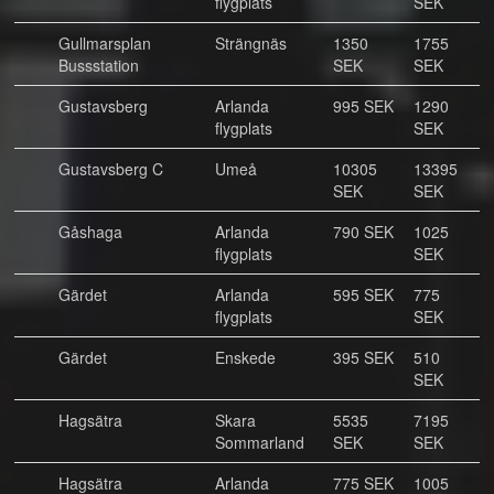
flygplats
SEK
Gullmarsplan
Strängnäs
1350
1755
Bussstation
SEK
SEK
Gustavsberg
Arlanda
995 SEK
1290
flygplats
SEK
Gustavsberg C
Umeå
10305
13395
SEK
SEK
Gåshaga
Arlanda
790 SEK
1025
flygplats
SEK
Gärdet
Arlanda
595 SEK
775
flygplats
SEK
Gärdet
Enskede
395 SEK
510
SEK
Hagsätra
Skara
5535
7195
Sommarland
SEK
SEK
Hagsätra
Arlanda
775 SEK
1005