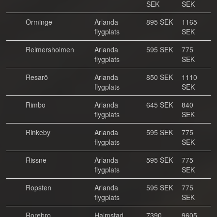
SEK
SEK
Orminge
Arlanda
895 SEK
1165
flygplats
SEK
Reimersholmen
Arlanda
595 SEK
775
flygplats
SEK
Resarö
Arlanda
850 SEK
1110
flygplats
SEK
Rimbo
Arlanda
645 SEK
840
flygplats
SEK
Rinkeby
Arlanda
595 SEK
775
flygplats
SEK
Rissne
Arlanda
595 SEK
775
flygplats
SEK
Ropsten
Arlanda
595 SEK
775
flygplats
SEK
Rorebro
Halmstad
7390
9605