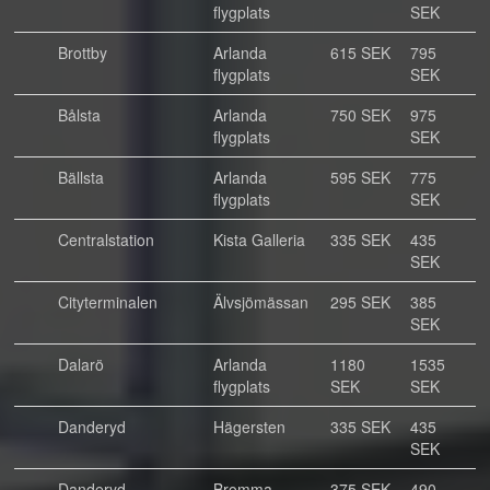
flygplats
SEK
Brottby
Arlanda
615 SEK
795
flygplats
SEK
Bålsta
Arlanda
750 SEK
975
flygplats
SEK
Bällsta
Arlanda
595 SEK
775
flygplats
SEK
Centralstation
Kista Galleria
335 SEK
435
SEK
Cityterminalen
Älvsjömässan
295 SEK
385
SEK
Dalarö
Arlanda
1180
1535
flygplats
SEK
SEK
Danderyd
Hägersten
335 SEK
435
SEK
Danderyd
Bromma
375 SEK
490