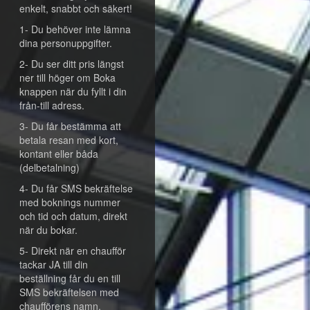
enkelt, snabbt och säkert!
1- Du behöver inte lämna
dina personuppgifter.
2- Du ser ditt pris längst
ner till höger om Boka
knappen när du fyllt i din
från-till adress.
3- Du får bestämma att
betala resan med kort,
kontant eller båda
(delbetalning)
4- Du får SMS bekräftelse
med boknings nummer
och tid och datum, direkt
när du bokar.
5- Direkt när en chaufför
tackar JA till din
beställning får du en till
SMS bekräftelsen med
chaufförens namn,