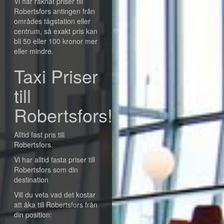
Vi har räknat priser till
Robertsfors antingen från
områdes tågstation eller
centrum, så exakt pris kan
bli 50 eller 100 kronor mer
eller mindre.
Taxi Priser
till
Robertsfors!
Alltid fast pris till
Robertsfors.
Vi har alltid fasta priser till
Robertsfors som din
destination
Vill du veta vad det kostar
att åka till Robertsfors från
din position: