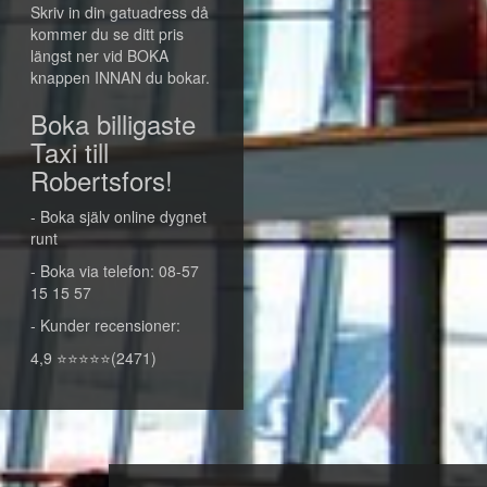
Skriv in din gatuadress då
kommer du se ditt pris
längst ner vid BOKA
knappen INNAN du bokar.
Boka billigaste
Taxi till
Robertsfors!
- Boka själv online dygnet
runt
- Boka via telefon: 08-57
15 15 57
- Kunder recensioner:
4,9 ⭐⭐⭐⭐⭐(2471)