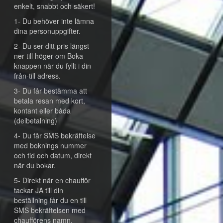
enkelt, snabbt och säkert!
1- Du behöver inte lämna
dina personuppgifter.
2- Du ser ditt pris längst
ner till höger om Boka
knappen när du fyllt i din
från-till adress.
3- Du får bestämma att
betala resan med kort,
kontant eller båda
(delbetalning)
4- Du får SMS bekräftelse
med boknings nummer
och tid och datum, direkt
när du bokar.
5- Direkt när en chaufför
tackar JA till din
beställning får du en till
SMS bekräftelsen med
chaufförens namn,