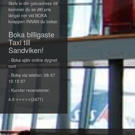
Skriv in din gatuadress då
kommer du se ditt pris
längst ner vid BOKA
knappen INNAN du bokar.
Boka billigaste
Taxi till
Sandviken!
- Boka själv online dygnet
runt
- Boka via telefon: 08-57
15 15 57
- Kunder recensioner:
4,9 ⭐⭐⭐⭐⭐(2471)