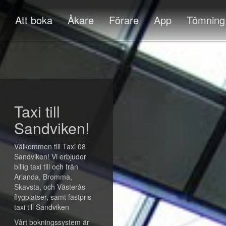
Att boka
Åkare
Förare
App
Tömning
Taxi till
Sandviken!
Välkommen till Taxi 08
Sandviken! Vi erbjuder
billig taxi till och från
Arlanda, Bromma,
Skavsta, och Västerås
flygplatser, samt fastpris
taxi till Sandviken
Vårt bokningssystem är