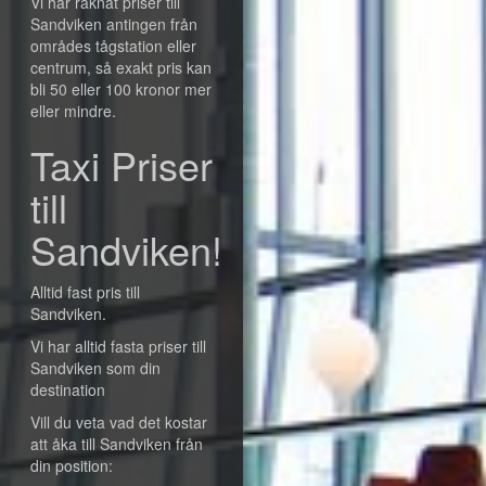
Vi har räknat priser till
Sandviken antingen från
områdes tågstation eller
centrum, så exakt pris kan
bli 50 eller 100 kronor mer
eller mindre.
Taxi Priser
till
Sandviken!
Alltid fast pris till
Sandviken.
Vi har alltid fasta priser till
Sandviken som din
destination
Vill du veta vad det kostar
att åka till Sandviken från
din position: