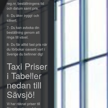
reg.nr, beställningens tid
och datum samt pris.
6- Du åker tryggt och
säkert.
7- Du kan avboka din
beställning genom att
ringa till växel.
8- Du får alltid fast pris när
du förbokar oavsett vart i
Sverige du befinner dig!
Taxi Priser
i Tabeller
nedan till
Sävsjö!
Vi har räknat priser till