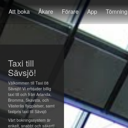
Att boka
Åkare
Förare
App
Tömning
Taxi till
Sävsjö!
Välkommen till Taxi 08
Sävsjö! Vi erbjuder billig
taxi till och från Arlanda,
Bromma, Skavsta, och
Västerås flygplatser, samt
fastpris taxi till Sävsjö
Vårt bokningssystem är
enkelt, snabbt och säkert!