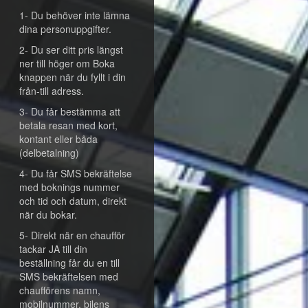
1- Du behöver inte lämna
dina personuppgifter.
2- Du ser ditt pris längst
ner till höger om Boka
knappen när du fyllt i din
från-till adress.
3- Du får bestämma att
betala resan med kort,
kontant eller båda
(delbetalning)
4- Du får SMS bekräftelse
med boknings nummer
och tid och datum, direkt
när du bokar.
5- Direkt när en chaufför
tackar JA till din
beställning får du en till
SMS bekräftelsen med
chaufförens namn,
mobilnummer, bilens