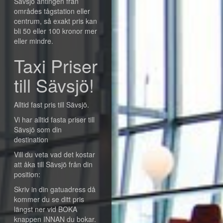
Sävsjö antingen från
områdes tågstation eller
centrum, så exakt pris kan
bli 50 eller 100 kronor mer
eller mindre.
Taxi Priser
till Sävsjö!
Alltid fast pris till Sävsjö.
Vi har alltid fasta priser till
Sävsjö som din
destination
Vill du veta vad det kostar
att åka till Sävsjö från din
position:
Skriv in din gatuadress då
kommer du se ditt pris
längst ner vid BOKA
knappen INNAN du bokar.