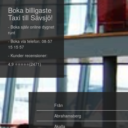
Boka billigaste
Taxi till Sävsjö!
- Boka själv online dygnet
runt
- Boka via telefon: 08-57
15 15 57
- Kunder recensioner:
4,9 ⭐⭐⭐⭐⭐(2471)
Från
Abrahamsberg
Akalla