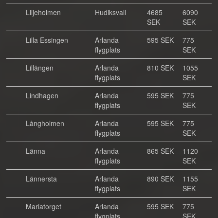
Liljeholmen
Hudiksvall
4685
6090
SEK
SEK
Lilla Essingen
Arlanda
595 SEK
775
flygplats
SEK
Lillängen
Arlanda
810 SEK
1055
flygplats
SEK
Lindhagen
Arlanda
595 SEK
775
flygplats
SEK
Långholmen
Arlanda
595 SEK
775
flygplats
SEK
Länna
Arlanda
865 SEK
1120
flygplats
SEK
Lännersta
Arlanda
890 SEK
1155
flygplats
SEK
Mariatorget
Arlanda
595 SEK
775
flygplats
SEK