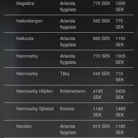
Hagsätra
Arlanda
775 SEK
1005
flygplats
SEK
Hallonbergen
Arlanda
595 SEK
775
flygplats
SEK
Hallunda
Arlanda
885 SEK
1150
flygplats
SEK
Hammarby
Arlanda
770 SEK
1005
flygplats
SEK
Hammarby
Täby
545 SEK
710
SEK
Hammarby Höjden
Kristinehamn
4195
5455
SEK
SEK
Hammarby Sjöstad
Knivsta
1140
1485
SEK
SEK
Handen
Arlanda
915 SEK
1185
flygplats
SEK