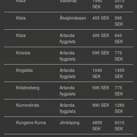
Kista
Västerås
1590
2070
SEK
SEK
Kista
Älvsjömässan
455 SEK
595
SEK
Kista
Arlanda
495 SEK
645
flygplats
SEK
Knivsta
Arlanda
595 SEK
775
flygplats
SEK
Krigslida
Arlanda
1040
1355
flygplats
SEK
SEK
Kristineberg
Arlanda
595 SEK
775
flygplats
SEK
Kummelnäs
Arlanda
990 SEK
1285
flygplats
SEK
Kungens Kurva
Jönköping
4855
6310
SEK
SEK