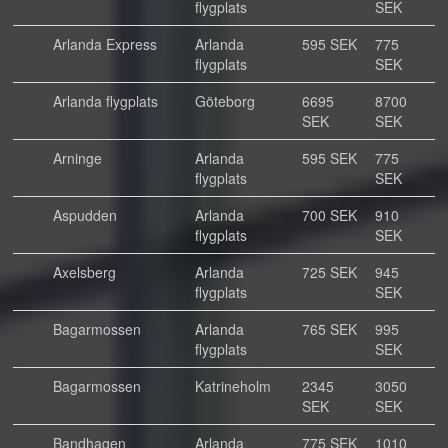
flygplats
SEK
Arlanda Express
Arlanda
595 SEK
775
flygplats
SEK
Arlanda flygplats
Göteborg
6695
8700
SEK
SEK
Arninge
Arlanda
595 SEK
775
flygplats
SEK
Aspudden
Arlanda
700 SEK
910
flygplats
SEK
Axelsberg
Arlanda
725 SEK
945
flygplats
SEK
Bagarmossen
Arlanda
765 SEK
995
flygplats
SEK
Bagarmossen
Katrineholm
2345
3050
SEK
SEK
Bandhagen
Arlanda
775 SEK
1010