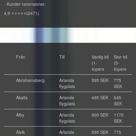
- Kunder recensioner:
4,9 ⭐⭐⭐⭐⭐(2471)
Från
Till
Vanlig bil
Stor bil
(1-
(5-
4)pers
6)pers
Abrahamsberg
Arlanda
595 SEK
775
flygplats
SEK
Akalla
Arlanda
495 SEK
645
flygplats
SEK
Alby
Arlanda
900 SEK
1170
flygplats
SEK
Alvik
Arlanda
595 SEK
775