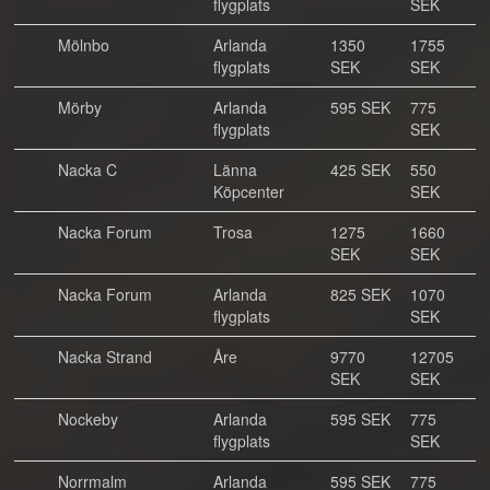
flygplats
SEK
Mölnbo
Arlanda
1350
1755
flygplats
SEK
SEK
Mörby
Arlanda
595 SEK
775
flygplats
SEK
Nacka C
Länna
425 SEK
550
Köpcenter
SEK
Nacka Forum
Trosa
1275
1660
SEK
SEK
Nacka Forum
Arlanda
825 SEK
1070
flygplats
SEK
Nacka Strand
Åre
9770
12705
SEK
SEK
Nockeby
Arlanda
595 SEK
775
flygplats
SEK
Norrmalm
Arlanda
595 SEK
775