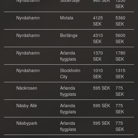
Nynäshamn
Södertälje
960 SEK
1250
SEK
Nynäshamn
Motala
4125
5360
SEK
SEK
Nynäshamn
Borlänge
4310
5600
SEK
SEK
Nynäshamn
Arlanda
1370
1780
flygplats
SEK
SEK
Nynäshamn
Stockholm
1010
1315
City
SEK
SEK
Näckrosen
Arlanda
595 SEK
775
flygplats
SEK
Näsby Allé
Arlanda
595 SEK
775
flygplats
SEK
Näsbypark
Arlanda
595 SEK
775
flygplats
SEK