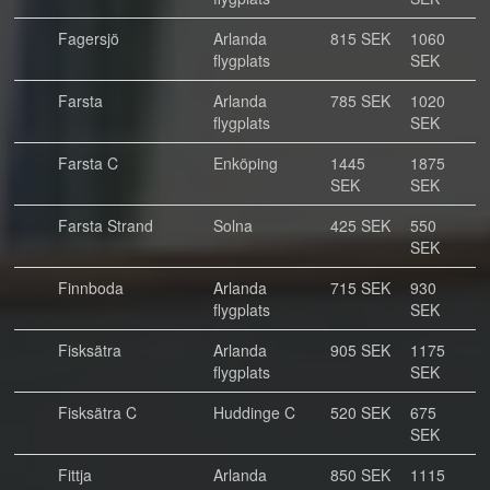
Fagersjö
Arlanda
815 SEK
1060
flygplats
SEK
Farsta
Arlanda
785 SEK
1020
flygplats
SEK
Farsta C
Enköping
1445
1875
SEK
SEK
Farsta Strand
Solna
425 SEK
550
SEK
Finnboda
Arlanda
715 SEK
930
flygplats
SEK
Fisksätra
Arlanda
905 SEK
1175
flygplats
SEK
Fisksätra C
Huddinge C
520 SEK
675
SEK
Fittja
Arlanda
850 SEK
1115