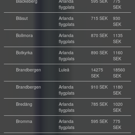
Blackeberg
Arlanda
595 SEK
775
flygplats
SEK
Blåsut
Arlanda
715 SEK
930
flygplats
SEK
Bollmora
Arlanda
870 SEK
1135
flygplats
SEK
Botkyrka
Arlanda
890 SEK
1160
flygplats
SEK
Brandbergen
Luleå
14275
18560
SEK
SEK
Brandbergen
Arlanda
910 SEK
1180
flygplats
SEK
Bredäng
Arlanda
785 SEK
1020
flygplats
SEK
Bromma
Arlanda
595 SEK
775
flygplats
SEK