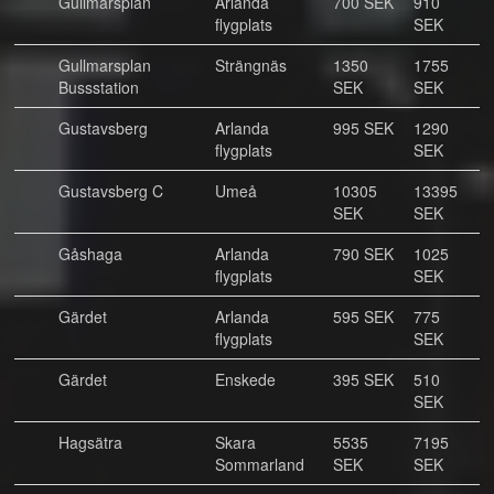
Gullmarsplan
Arlanda
700 SEK
910
flygplats
SEK
Gullmarsplan
Strängnäs
1350
1755
Bussstation
SEK
SEK
Gustavsberg
Arlanda
995 SEK
1290
flygplats
SEK
Gustavsberg C
Umeå
10305
13395
SEK
SEK
Gåshaga
Arlanda
790 SEK
1025
flygplats
SEK
Gärdet
Arlanda
595 SEK
775
flygplats
SEK
Gärdet
Enskede
395 SEK
510
SEK
Hagsätra
Skara
5535
7195
Sommarland
SEK
SEK