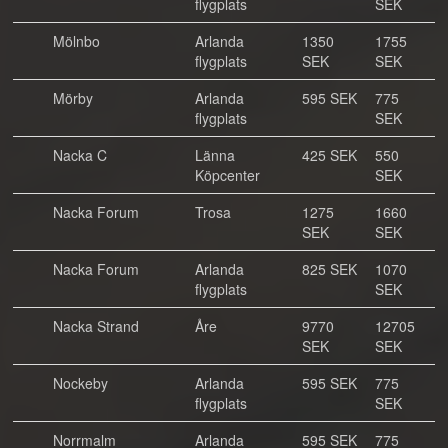
flygplats
SEK
Mölnbo
Arlanda
1350
1755
flygplats
SEK
SEK
Mörby
Arlanda
595 SEK
775
flygplats
SEK
Nacka C
Länna
425 SEK
550
Köpcenter
SEK
Nacka Forum
Trosa
1275
1660
SEK
SEK
Nacka Forum
Arlanda
825 SEK
1070
flygplats
SEK
Nacka Strand
Åre
9770
12705
SEK
SEK
Nockeby
Arlanda
595 SEK
775
flygplats
SEK
Norrmalm
Arlanda
595 SEK
775