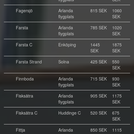
Fagersjö
Arlanda
815 SEK
1060
flygplats
SEK
Farsta
Arlanda
785 SEK
1020
flygplats
SEK
Farsta C
Enköping
1445
1875
SEK
SEK
Farsta Strand
Solna
425 SEK
550
SEK
Finnboda
Arlanda
715 SEK
930
flygplats
SEK
Fisksätra
Arlanda
905 SEK
1175
flygplats
SEK
Fisksätra C
Huddinge C
520 SEK
675
SEK
Fittja
Arlanda
850 SEK
1115