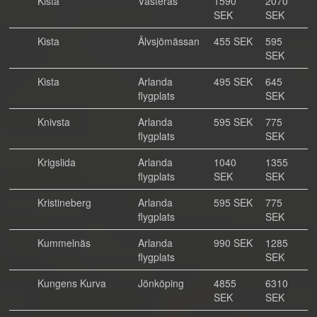
Kista
Västerås
1590
2070
SEK
SEK
Kista
Älvsjömässan
455 SEK
595
SEK
Kista
Arlanda
495 SEK
645
flygplats
SEK
Knivsta
Arlanda
595 SEK
775
flygplats
SEK
Krigslida
Arlanda
1040
1355
flygplats
SEK
SEK
Kristineberg
Arlanda
595 SEK
775
flygplats
SEK
Kummelnäs
Arlanda
990 SEK
1285
flygplats
SEK
Kungens Kurva
Jönköping
4855
6310
SEK
SEK