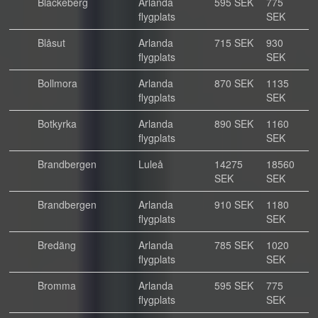
Blackeberg
Arlanda
595 SEK
775
flygplats
SEK
Blåsut
Arlanda
715 SEK
930
flygplats
SEK
Bollmora
Arlanda
870 SEK
1135
flygplats
SEK
Botkyrka
Arlanda
890 SEK
1160
flygplats
SEK
Brandbergen
Luleå
14275
18560
SEK
SEK
Brandbergen
Arlanda
910 SEK
1180
flygplats
SEK
Bredäng
Arlanda
785 SEK
1020
flygplats
SEK
Bromma
Arlanda
595 SEK
775
flygplats
SEK