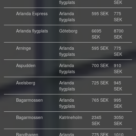
flygplats
SEK
Arlanda Express
Arlanda
595 SEK
775
flygplats
SEK
Arlanda flygplats
Göteborg
6695
8700
SEK
SEK
Arninge
Arlanda
595 SEK
775
flygplats
SEK
Aspudden
Arlanda
700 SEK
910
flygplats
SEK
Axelsberg
Arlanda
725 SEK
945
flygplats
SEK
Bagarmossen
Arlanda
765 SEK
995
flygplats
SEK
Bagarmossen
Katrineholm
2345
3050
SEK
SEK
Bandhagen
Arlanda
775 SEK
1010