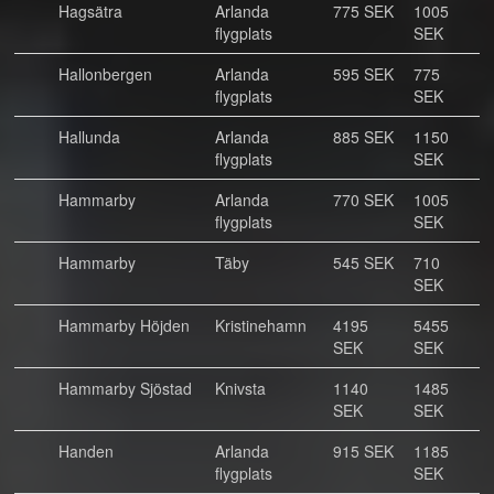
Hagsätra
Arlanda
775 SEK
1005
flygplats
SEK
Hallonbergen
Arlanda
595 SEK
775
flygplats
SEK
Hallunda
Arlanda
885 SEK
1150
flygplats
SEK
Hammarby
Arlanda
770 SEK
1005
flygplats
SEK
Hammarby
Täby
545 SEK
710
SEK
Hammarby Höjden
Kristinehamn
4195
5455
SEK
SEK
Hammarby Sjöstad
Knivsta
1140
1485
SEK
SEK
Handen
Arlanda
915 SEK
1185
flygplats
SEK