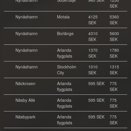
Nynäshamn
Södertälje
960 SEK
1250
SEK
Nynäshamn
Motala
4125
5360
SEK
SEK
Nynäshamn
Borlänge
4310
5600
SEK
SEK
Nynäshamn
Arlanda
1370
1780
flygplats
SEK
SEK
Nynäshamn
Stockholm
1010
1315
City
SEK
SEK
Näckrosen
Arlanda
595 SEK
775
flygplats
SEK
Näsby Allé
Arlanda
595 SEK
775
flygplats
SEK
Näsbypark
Arlanda
595 SEK
775
flygplats
SEK