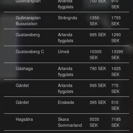
Gullmarsplan
Arlanda
700 SEK
910
flygplats
SEK
Gullmarsplan
Strängnäs
1350
1755
Bussstation
SEK
SEK
Gustavsberg
Arlanda
995 SEK
1290
flygplats
SEK
Gustavsberg C
Umeå
10305
13395
SEK
SEK
Gåshaga
Arlanda
790 SEK
1025
flygplats
SEK
Gärdet
Arlanda
595 SEK
775
flygplats
SEK
Gärdet
Enskede
395 SEK
510
SEK
Hagsätra
Skara
5535
7195
Sommarland
SEK
SEK