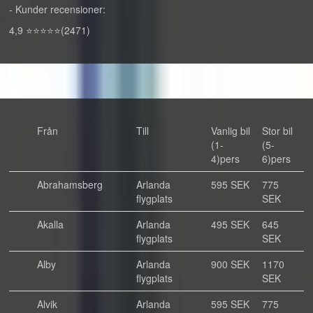
- Kunder recensioner:
4,9 ⭐⭐⭐⭐⭐(2471)
Från
Till
Vanlig bil
Stor bil
(1-
(5-
4)pers
6)pers
Abrahamsberg
Arlanda
595 SEK
775
flygplats
SEK
Akalla
Arlanda
495 SEK
645
flygplats
SEK
Alby
Arlanda
900 SEK
1170
flygplats
SEK
Alvik
Arlanda
595 SEK
775