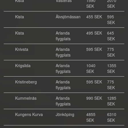
Kista
Västerås
1590
2070
SEK
SEK
Kista
Älvsjömässan
455 SEK
595
SEK
Kista
Arlanda
495 SEK
645
flygplats
SEK
Knivsta
Arlanda
595 SEK
775
flygplats
SEK
Krigslida
Arlanda
1040
1355
flygplats
SEK
SEK
Kristineberg
Arlanda
595 SEK
775
flygplats
SEK
Kummelnäs
Arlanda
990 SEK
1285
flygplats
SEK
Kungens Kurva
Jönköping
4855
6310
SEK
SEK