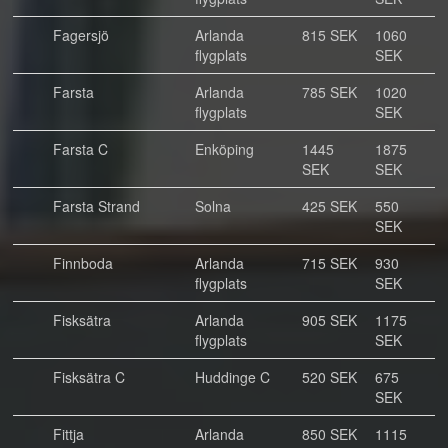
Fagersjö
Arlanda
815 SEK
1060
flygplats
SEK
Farsta
Arlanda
785 SEK
1020
flygplats
SEK
Farsta C
Enköping
1445
1875
SEK
SEK
Farsta Strand
Solna
425 SEK
550
SEK
Finnboda
Arlanda
715 SEK
930
flygplats
SEK
Fisksätra
Arlanda
905 SEK
1175
flygplats
SEK
Fisksätra C
Huddinge C
520 SEK
675
SEK
Fittja
Arlanda
850 SEK
1115