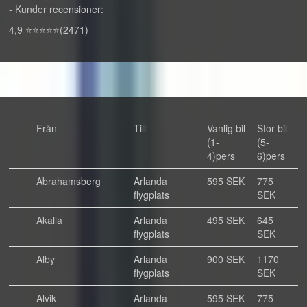
- Kunder recensioner:
4,9 ⭐⭐⭐⭐⭐(2471)
Från
Till
Vanlig bil
Stor bil
(1-
(5-
4)pers
6)pers
Abrahamsberg
Arlanda
595 SEK
775
flygplats
SEK
Akalla
Arlanda
495 SEK
645
flygplats
SEK
Alby
Arlanda
900 SEK
1170
flygplats
SEK
Alvik
Arlanda
595 SEK
775