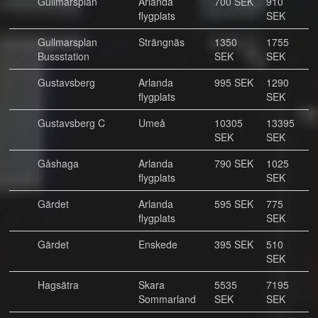
Gullmarsplan
Arlanda
700 SEK
910
flygplats
SEK
Gullmarsplan
Strängnäs
1350
1755
Bussstation
SEK
SEK
Gustavsberg
Arlanda
995 SEK
1290
flygplats
SEK
Gustavsberg C
Umeå
10305
13395
SEK
SEK
Gåshaga
Arlanda
790 SEK
1025
flygplats
SEK
Gärdet
Arlanda
595 SEK
775
flygplats
SEK
Gärdet
Enskede
395 SEK
510
SEK
Hagsätra
Skara
5535
7195
Sommarland
SEK
SEK