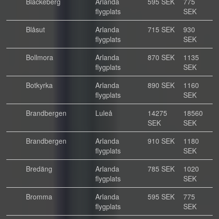
Blackeberg
Arlanda
595 SEK
775
flygplats
SEK
Blåsut
Arlanda
715 SEK
930
flygplats
SEK
Bollmora
Arlanda
870 SEK
1135
flygplats
SEK
Botkyrka
Arlanda
890 SEK
1160
flygplats
SEK
Brandbergen
Luleå
14275
18560
SEK
SEK
Brandbergen
Arlanda
910 SEK
1180
flygplats
SEK
Bredäng
Arlanda
785 SEK
1020
flygplats
SEK
Bromma
Arlanda
595 SEK
775
flygplats
SEK