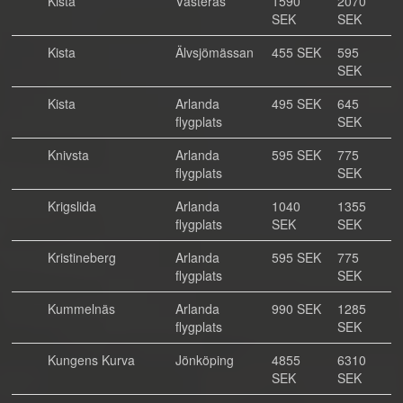
Kista
Västerås
1590
2070
SEK
SEK
Kista
Älvsjömässan
455 SEK
595
SEK
Kista
Arlanda
495 SEK
645
flygplats
SEK
Knivsta
Arlanda
595 SEK
775
flygplats
SEK
Krigslida
Arlanda
1040
1355
flygplats
SEK
SEK
Kristineberg
Arlanda
595 SEK
775
flygplats
SEK
Kummelnäs
Arlanda
990 SEK
1285
flygplats
SEK
Kungens Kurva
Jönköping
4855
6310
SEK
SEK