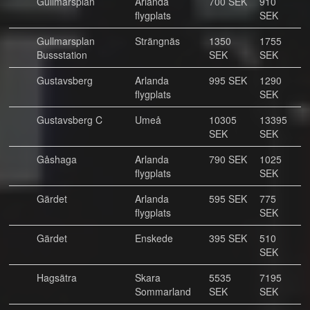
Gullmarsplan
Arlanda
700 SEK
910
flygplats
SEK
Gullmarsplan
Strängnäs
1350
1755
Bussstation
SEK
SEK
Gustavsberg
Arlanda
995 SEK
1290
flygplats
SEK
Gustavsberg C
Umeå
10305
13395
SEK
SEK
Gåshaga
Arlanda
790 SEK
1025
flygplats
SEK
Gärdet
Arlanda
595 SEK
775
flygplats
SEK
Gärdet
Enskede
395 SEK
510
SEK
Hagsätra
Skara
5535
7195
Sommarland
SEK
SEK