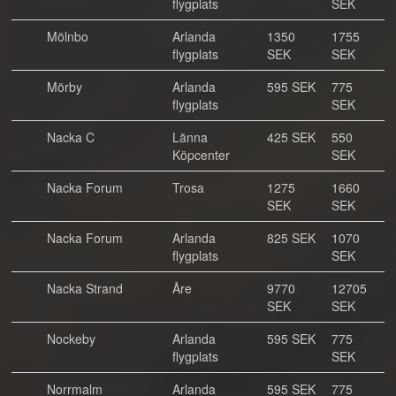
flygplats
SEK
Mölnbo
Arlanda
1350
1755
flygplats
SEK
SEK
Mörby
Arlanda
595 SEK
775
flygplats
SEK
Nacka C
Länna
425 SEK
550
Köpcenter
SEK
Nacka Forum
Trosa
1275
1660
SEK
SEK
Nacka Forum
Arlanda
825 SEK
1070
flygplats
SEK
Nacka Strand
Åre
9770
12705
SEK
SEK
Nockeby
Arlanda
595 SEK
775
flygplats
SEK
Norrmalm
Arlanda
595 SEK
775