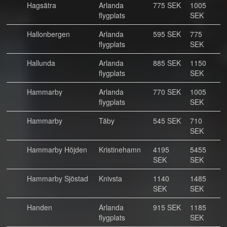
Hagsätra
Arlanda
775 SEK
1005
flygplats
SEK
Hallonbergen
Arlanda
595 SEK
775
flygplats
SEK
Hallunda
Arlanda
885 SEK
1150
flygplats
SEK
Hammarby
Arlanda
770 SEK
1005
flygplats
SEK
Hammarby
Täby
545 SEK
710
SEK
Hammarby Höjden
Kristinehamn
4195
5455
SEK
SEK
Hammarby Sjöstad
Knivsta
1140
1485
SEK
SEK
Handen
Arlanda
915 SEK
1185
flygplats
SEK