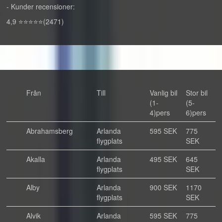
- Kunder recensioner:
4,9 ⭐⭐⭐⭐⭐(2471)
Från
Till
Vanlig bil
Stor bil
(1-
(5-
4)pers
6)pers
Abrahamsberg
Arlanda
595 SEK
775
flygplats
SEK
Akalla
Arlanda
495 SEK
645
flygplats
SEK
Alby
Arlanda
900 SEK
1170
flygplats
SEK
Alvik
Arlanda
595 SEK
775