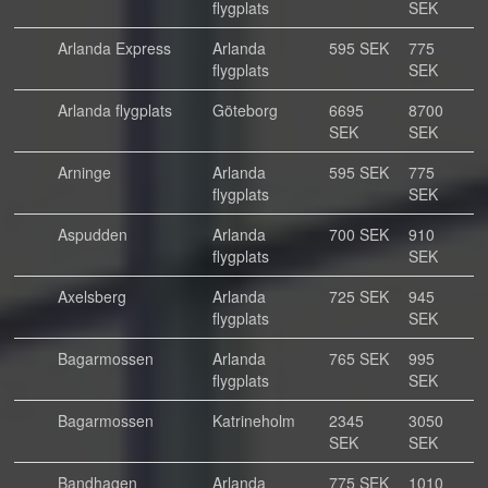
flygplats
SEK
Arlanda Express
Arlanda
595 SEK
775
flygplats
SEK
Arlanda flygplats
Göteborg
6695
8700
SEK
SEK
Arninge
Arlanda
595 SEK
775
flygplats
SEK
Aspudden
Arlanda
700 SEK
910
flygplats
SEK
Axelsberg
Arlanda
725 SEK
945
flygplats
SEK
Bagarmossen
Arlanda
765 SEK
995
flygplats
SEK
Bagarmossen
Katrineholm
2345
3050
SEK
SEK
Bandhagen
Arlanda
775 SEK
1010