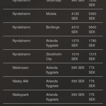
Nynäshamn
Södertälje
960 SEK
1250
SEK
Nynäshamn
Motala
4125
5360
SEK
SEK
Nynäshamn
Borlänge
4310
5600
SEK
SEK
Nynäshamn
Arlanda
1370
1780
flygplats
SEK
SEK
Nynäshamn
Stockholm
1010
1315
City
SEK
SEK
Näckrosen
Arlanda
595 SEK
775
flygplats
SEK
Näsby Allé
Arlanda
595 SEK
775
flygplats
SEK
Näsbypark
Arlanda
595 SEK
775
flygplats
SEK