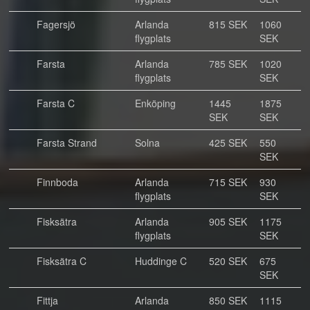
Fagersjö
Arlanda
815 SEK
1060
flygplats
SEK
Farsta
Arlanda
785 SEK
1020
flygplats
SEK
Farsta C
Enköping
1445
1875
SEK
SEK
Farsta Strand
Solna
425 SEK
550
SEK
Finnboda
Arlanda
715 SEK
930
flygplats
SEK
Fisksätra
Arlanda
905 SEK
1175
flygplats
SEK
Fisksätra C
Huddinge C
520 SEK
675
SEK
Fittja
Arlanda
850 SEK
1115