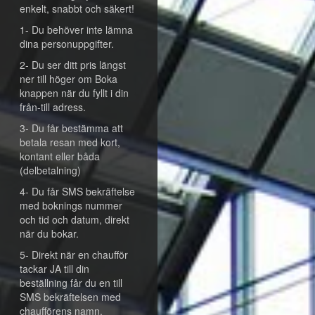
enkelt, snabbt och säkert!
1- Du behöver inte lämna
dina personuppgifter.
2- Du ser ditt pris längst
ner till höger om Boka
knappen när du fyllt i din
från-till adress.
3- Du får bestämma att
betala resan med kort,
kontant eller båda
(delbetalning)
4- Du får SMS bekräftelse
med boknings nummer
och tid och datum, direkt
när du bokar.
5- Direkt när en chaufför
tackar JA till din
beställning får du en till
SMS bekräftelsen med
chaufförens namn,