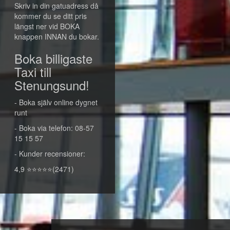
Skriv in din gatuadress då
kommer du se ditt pris
längst ner vid BOKA
knappen INNAN du bokar.
Boka billigaste
Taxi till
Stenungsund!
- Boka själv online dygnet
runt
- Boka via telefon: 08-57
15 15 57
- Kunder recensioner:
4,9 ⭐⭐⭐⭐⭐(2471)