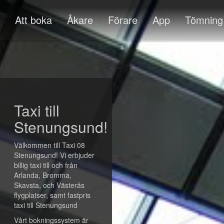
Att boka
Åkare
Förare
App
Tömning
Taxi till
Stenungsund!
Välkommen till Taxi 08
Stenungsund! Vi erbjuder
billig taxi till och från
Arlanda, Bromma,
Skavsta, och Västerås
flygplatser, samt fastpris
taxi till Stenungsund
Vårt bokningssystem är