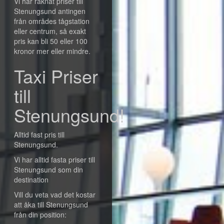
Vi har räknat priser till
Stenungsund antingen
från områdes tågstation
eller centrum, så exakt
pris kan bli 50 eller 100
kronor mer eller mindre.
Taxi Priser
till
Stenungsund!
Alltid fast pris till
Stenungsund.
Vi har alltid fasta priser till
Stenungsund som din
destination
Vill du veta vad det kostar
att åka till Stenungsund
från din position: