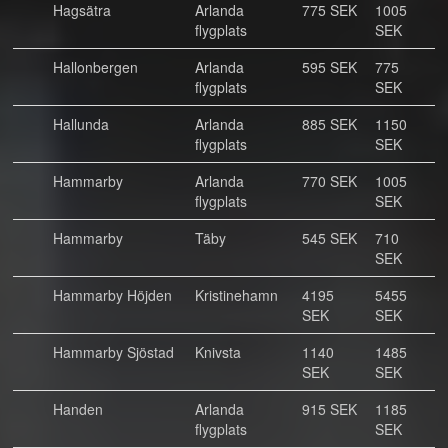
Hagsätra
Arlanda
775 SEK
1005
flygplats
SEK
Hallonbergen
Arlanda
595 SEK
775
flygplats
SEK
Hallunda
Arlanda
885 SEK
1150
flygplats
SEK
Hammarby
Arlanda
770 SEK
1005
flygplats
SEK
Hammarby
Täby
545 SEK
710
SEK
Hammarby Höjden
Kristinehamn
4195
5455
SEK
SEK
Hammarby Sjöstad
Knivsta
1140
1485
SEK
SEK
Handen
Arlanda
915 SEK
1185
flygplats
SEK