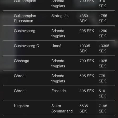
Gullmarsplan
Arlanda
700 SEK
910
flygplats
SEK
Gullmarsplan
Strängnäs
1350
1755
Bussstation
SEK
SEK
Gustavsberg
Arlanda
995 SEK
1290
flygplats
SEK
Gustavsberg C
Umeå
10305
13395
SEK
SEK
Gåshaga
Arlanda
790 SEK
1025
flygplats
SEK
Gärdet
Arlanda
595 SEK
775
flygplats
SEK
Gärdet
Enskede
395 SEK
510
SEK
Hagsätra
Skara
5535
7195
Sommarland
SEK
SEK