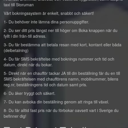
taxi till Storuman
Vårt bokningssystem är enkelt, snabbt och säkert!
1- Du behöver inte lämna dina personuppgifter.
2- Du ser ditt pris längst ner till höger om Boka knappen när du
fyllt i din från-till adress.
3- Du får bestämma att betala resan med kort, kontant eller båda
(delbetalning)
4- Du får SMS bekräftelse med boknings nummer och tid och
datum, direkt när du bokar.
5- Direkt när en chaufför tackar JA till din beställning får du en till
SMS bekräftelsen med chaufförens namn, mobilnummer, bilens
reg.nr, beställningens tid och datum samt pris.
6- Du åker tryggt och säkert.
7- Du kan avboka din beställning genom att ringa till växel.
8- Du får alltid fast pris när du förbokar oavsett vart i Sverige du
befinner dig!