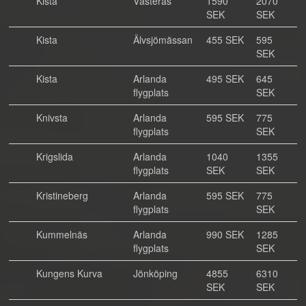
Kista
Västerås
1590
2070
SEK
SEK
Kista
Älvsjömässan
455 SEK
595
SEK
Kista
Arlanda
495 SEK
645
flygplats
SEK
Knivsta
Arlanda
595 SEK
775
flygplats
SEK
Krigslida
Arlanda
1040
1355
flygplats
SEK
SEK
Kristineberg
Arlanda
595 SEK
775
flygplats
SEK
Kummelnäs
Arlanda
990 SEK
1285
flygplats
SEK
Kungens Kurva
Jönköping
4855
6310
SEK
SEK