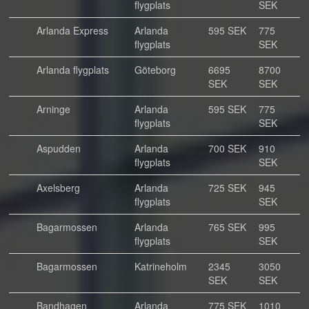
flygplats
SEK
Arlanda Express
Arlanda
595 SEK
775
flygplats
SEK
Arlanda flygplats
Göteborg
6695
8700
SEK
SEK
Arninge
Arlanda
595 SEK
775
flygplats
SEK
Aspudden
Arlanda
700 SEK
910
flygplats
SEK
Axelsberg
Arlanda
725 SEK
945
flygplats
SEK
Bagarmossen
Arlanda
765 SEK
995
flygplats
SEK
Bagarmossen
Katrineholm
2345
3050
SEK
SEK
Bandhagen
Arlanda
775 SEK
1010