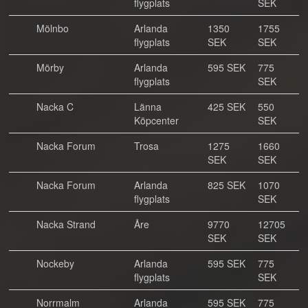
flygplats
SEK
Mölnbo
Arlanda
1350
1755
flygplats
SEK
SEK
Mörby
Arlanda
595 SEK
775
flygplats
SEK
Nacka C
Länna
425 SEK
550
Köpcenter
SEK
Nacka Forum
Trosa
1275
1660
SEK
SEK
Nacka Forum
Arlanda
825 SEK
1070
flygplats
SEK
Nacka Strand
Åre
9770
12705
SEK
SEK
Nockeby
Arlanda
595 SEK
775
flygplats
SEK
Norrmalm
Arlanda
595 SEK
775