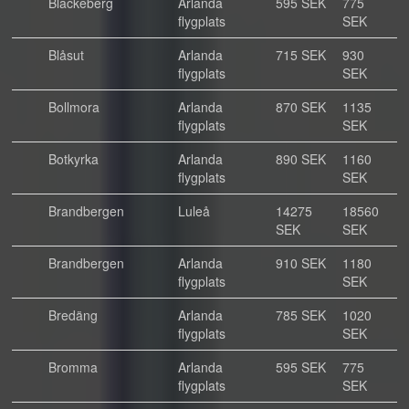
Blackeberg
Arlanda
595 SEK
775
flygplats
SEK
Blåsut
Arlanda
715 SEK
930
flygplats
SEK
Bollmora
Arlanda
870 SEK
1135
flygplats
SEK
Botkyrka
Arlanda
890 SEK
1160
flygplats
SEK
Brandbergen
Luleå
14275
18560
SEK
SEK
Brandbergen
Arlanda
910 SEK
1180
flygplats
SEK
Bredäng
Arlanda
785 SEK
1020
flygplats
SEK
Bromma
Arlanda
595 SEK
775
flygplats
SEK