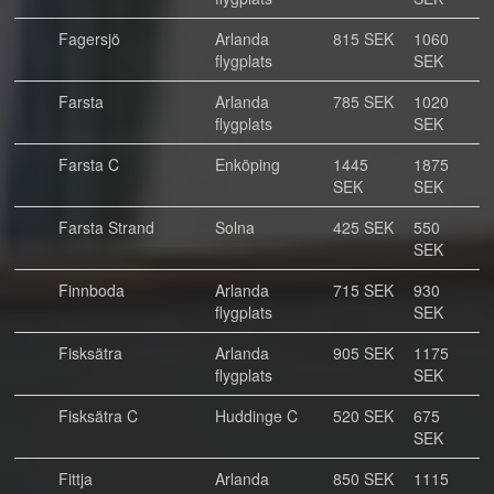
Fagersjö
Arlanda
815 SEK
1060
flygplats
SEK
Farsta
Arlanda
785 SEK
1020
flygplats
SEK
Farsta C
Enköping
1445
1875
SEK
SEK
Farsta Strand
Solna
425 SEK
550
SEK
Finnboda
Arlanda
715 SEK
930
flygplats
SEK
Fisksätra
Arlanda
905 SEK
1175
flygplats
SEK
Fisksätra C
Huddinge C
520 SEK
675
SEK
Fittja
Arlanda
850 SEK
1115