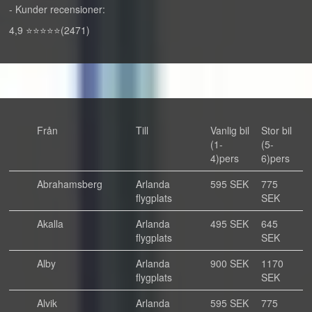
- Kunder recensioner:
4,9 ⭐⭐⭐⭐⭐(2471)
Från
Till
Vanlig bil
Stor bil
(1-
(5-
4)pers
6)pers
Abrahamsberg
Arlanda
595 SEK
775
flygplats
SEK
Akalla
Arlanda
495 SEK
645
flygplats
SEK
Alby
Arlanda
900 SEK
1170
flygplats
SEK
Alvik
Arlanda
595 SEK
775