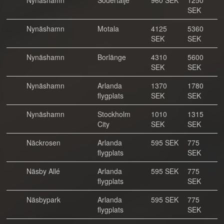
Nynäshamn
Södertälje
960 SEK
1250
SEK
Nynäshamn
Motala
4125
5360
SEK
SEK
Nynäshamn
Borlänge
4310
5600
SEK
SEK
Nynäshamn
Arlanda
1370
1780
flygplats
SEK
SEK
Nynäshamn
Stockholm
1010
1315
City
SEK
SEK
Näckrosen
Arlanda
595 SEK
775
flygplats
SEK
Näsby Allé
Arlanda
595 SEK
775
flygplats
SEK
Näsbypark
Arlanda
595 SEK
775
flygplats
SEK