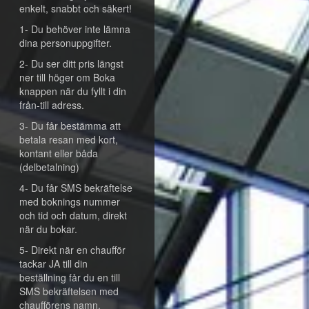
enkelt, snabbt och säkert!
1- Du behöver inte lämna
dina personuppgifter.
2- Du ser ditt pris längst
ner till höger om Boka
knappen när du fyllt i din
från-till adress.
3- Du får bestämma att
betala resan med kort,
kontant eller båda
(delbetalning)
4- Du får SMS bekräftelse
med boknings nummer
och tid och datum, direkt
när du bokar.
5- Direkt när en chaufför
tackar JA till din
beställning får du en till
SMS bekräftelsen med
chaufförens namn,