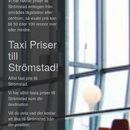
Vi har räknat priser till
Strömstad antingen från
områdes tågstation eller
centrum, så exakt pris kan
bli 50 eller 100 kronor mer
eller mindre.
Taxi Priser
till
Strömstad!
Alltid fast pris till
Strömstad.
Vi har alltid fasta priser till
Strömstad som din
destination
Vill du veta vad det kostar
att åka till Strömstad från
din position: