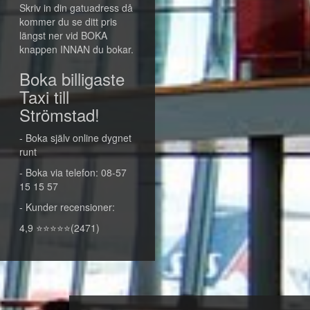
Skriv in din gatuadress då
kommer du se ditt pris
längst ner vid BOKA
knappen INNAN du bokar.
Boka billigaste
Taxi till
Strömstad!
- Boka själv online dygnet
runt
- Boka via telefon: 08-57
15 15 57
- Kunder recensioner:
4,9 ⭐⭐⭐⭐⭐(2471)