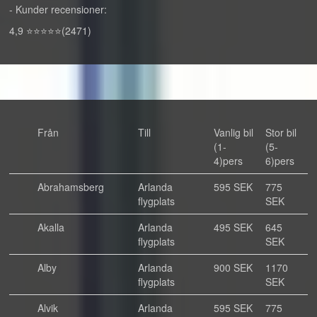
- Kunder recensioner:
4,9 ⭐⭐⭐⭐⭐(2471)
Från
Till
Vanlig bil
Stor bil
(1-
(5-
4)pers
6)pers
Abrahamsberg
Arlanda
595 SEK
775
flygplats
SEK
Akalla
Arlanda
495 SEK
645
flygplats
SEK
Alby
Arlanda
900 SEK
1170
flygplats
SEK
Alvik
Arlanda
595 SEK
775