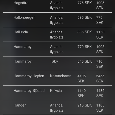
Hagsätra
Arlanda
775 SEK
1005
flygplats
SEK
Hallonbergen
Arlanda
595 SEK
775
flygplats
SEK
Hallunda
Arlanda
885 SEK
1150
flygplats
SEK
Hammarby
Arlanda
770 SEK
1005
flygplats
SEK
Hammarby
Täby
545 SEK
710
SEK
Hammarby Höjden
Kristinehamn
4195
5455
SEK
SEK
Hammarby Sjöstad
Knivsta
1140
1485
SEK
SEK
Handen
Arlanda
915 SEK
1185
flygplats
SEK