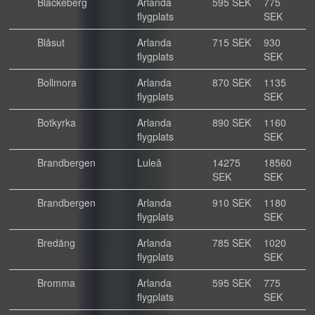
Blackeberg
Arlanda
595 SEK
775
flygplats
SEK
Blåsut
Arlanda
715 SEK
930
flygplats
SEK
Bollmora
Arlanda
870 SEK
1135
flygplats
SEK
Botkyrka
Arlanda
890 SEK
1160
flygplats
SEK
Brandbergen
Luleå
14275
18560
SEK
SEK
Brandbergen
Arlanda
910 SEK
1180
flygplats
SEK
Bredäng
Arlanda
785 SEK
1020
flygplats
SEK
Bromma
Arlanda
595 SEK
775
flygplats
SEK