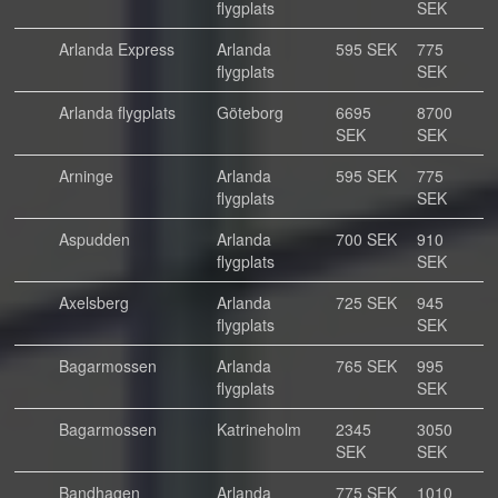
flygplats
SEK
Arlanda Express
Arlanda
595 SEK
775
flygplats
SEK
Arlanda flygplats
Göteborg
6695
8700
SEK
SEK
Arninge
Arlanda
595 SEK
775
flygplats
SEK
Aspudden
Arlanda
700 SEK
910
flygplats
SEK
Axelsberg
Arlanda
725 SEK
945
flygplats
SEK
Bagarmossen
Arlanda
765 SEK
995
flygplats
SEK
Bagarmossen
Katrineholm
2345
3050
SEK
SEK
Bandhagen
Arlanda
775 SEK
1010