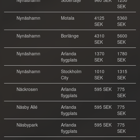
Nynäshamn
Södertälje
960 SEK
1250
SEK
Nynäshamn
Motala
4125
5360
SEK
SEK
Nynäshamn
Borlänge
4310
5600
SEK
SEK
Nynäshamn
Arlanda
1370
1780
flygplats
SEK
SEK
Nynäshamn
Stockholm
1010
1315
City
SEK
SEK
Näckrosen
Arlanda
595 SEK
775
flygplats
SEK
Näsby Allé
Arlanda
595 SEK
775
flygplats
SEK
Näsbypark
Arlanda
595 SEK
775
flygplats
SEK