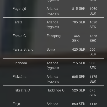
Fagersjö
Arlanda
815 SEK
1060
flygplats
SEK
Farsta
Arlanda
785 SEK
1020
flygplats
SEK
Farsta C
Enköping
1445
1875
SEK
SEK
Farsta Strand
Solna
425 SEK
550
SEK
Finnboda
Arlanda
715 SEK
930
flygplats
SEK
Fisksätra
Arlanda
905 SEK
1175
flygplats
SEK
Fisksätra C
Huddinge C
520 SEK
675
SEK
Fittja
Arlanda
850 SEK
1115