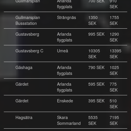
Gullmarsplan
Arlanda
700 SEK
910
flygplats
SEK
Gullmarsplan
Strängnäs
1350
1755
Bussstation
SEK
SEK
Gustavsberg
Arlanda
995 SEK
1290
flygplats
SEK
Gustavsberg C
Umeå
10305
13395
SEK
SEK
Gåshaga
Arlanda
790 SEK
1025
flygplats
SEK
Gärdet
Arlanda
595 SEK
775
flygplats
SEK
Gärdet
Enskede
395 SEK
510
SEK
Hagsätra
Skara
5535
7195
Sommarland
SEK
SEK