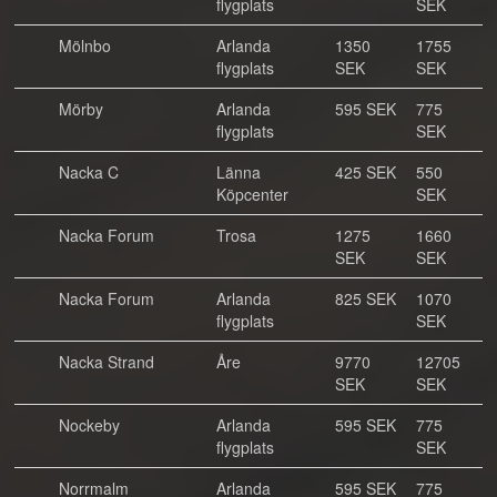
flygplats
SEK
Mölnbo
Arlanda
1350
1755
flygplats
SEK
SEK
Mörby
Arlanda
595 SEK
775
flygplats
SEK
Nacka C
Länna
425 SEK
550
Köpcenter
SEK
Nacka Forum
Trosa
1275
1660
SEK
SEK
Nacka Forum
Arlanda
825 SEK
1070
flygplats
SEK
Nacka Strand
Åre
9770
12705
SEK
SEK
Nockeby
Arlanda
595 SEK
775
flygplats
SEK
Norrmalm
Arlanda
595 SEK
775