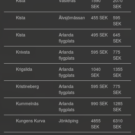
Kista
Västerås
1590
2070
SEK
SEK
Kista
Älvsjömässan
455 SEK
595
SEK
Kista
Arlanda
495 SEK
645
flygplats
SEK
Knivsta
Arlanda
595 SEK
775
flygplats
SEK
Krigslida
Arlanda
1040
1355
flygplats
SEK
SEK
Kristineberg
Arlanda
595 SEK
775
flygplats
SEK
Kummelnäs
Arlanda
990 SEK
1285
flygplats
SEK
Kungens Kurva
Jönköping
4855
6310
SEK
SEK