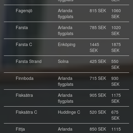
Fagersjö
Arlanda
815 SEK
1060
flygplats
SEK
Farsta
Arlanda
785 SEK
1020
flygplats
SEK
Farsta C
Enköping
1445
1875
SEK
SEK
Farsta Strand
Solna
425 SEK
550
SEK
Finnboda
Arlanda
715 SEK
930
flygplats
SEK
Fisksätra
Arlanda
905 SEK
1175
flygplats
SEK
Fisksätra C
Huddinge C
520 SEK
675
SEK
Fittja
Arlanda
850 SEK
1115