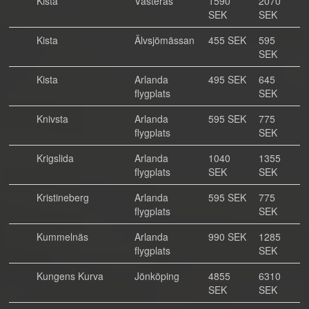
Kista
Västerås
1590
2070
SEK
SEK
Kista
Älvsjömässan
455 SEK
595
SEK
Kista
Arlanda
495 SEK
645
flygplats
SEK
Knivsta
Arlanda
595 SEK
775
flygplats
SEK
Krigslida
Arlanda
1040
1355
flygplats
SEK
SEK
Kristineberg
Arlanda
595 SEK
775
flygplats
SEK
Kummelnäs
Arlanda
990 SEK
1285
flygplats
SEK
Kungens Kurva
Jönköping
4855
6310
SEK
SEK