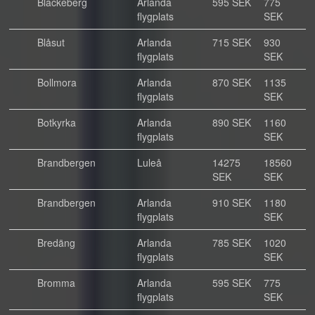
Blackeberg
Arlanda
595 SEK
775
flygplats
SEK
Blåsut
Arlanda
715 SEK
930
flygplats
SEK
Bollmora
Arlanda
870 SEK
1135
flygplats
SEK
Botkyrka
Arlanda
890 SEK
1160
flygplats
SEK
Brandbergen
Luleå
14275
18560
SEK
SEK
Brandbergen
Arlanda
910 SEK
1180
flygplats
SEK
Bredäng
Arlanda
785 SEK
1020
flygplats
SEK
Bromma
Arlanda
595 SEK
775
flygplats
SEK