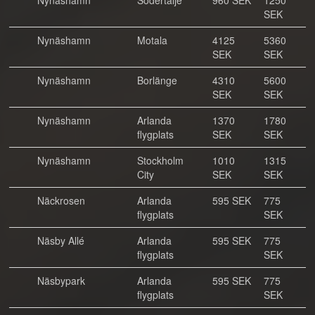
Nynäshamn
Södertälje
960 SEK
1250
SEK
Nynäshamn
Motala
4125
5360
SEK
SEK
Nynäshamn
Borlänge
4310
5600
SEK
SEK
Nynäshamn
Arlanda
1370
1780
flygplats
SEK
SEK
Nynäshamn
Stockholm
1010
1315
City
SEK
SEK
Näckrosen
Arlanda
595 SEK
775
flygplats
SEK
Näsby Allé
Arlanda
595 SEK
775
flygplats
SEK
Näsbypark
Arlanda
595 SEK
775
flygplats
SEK