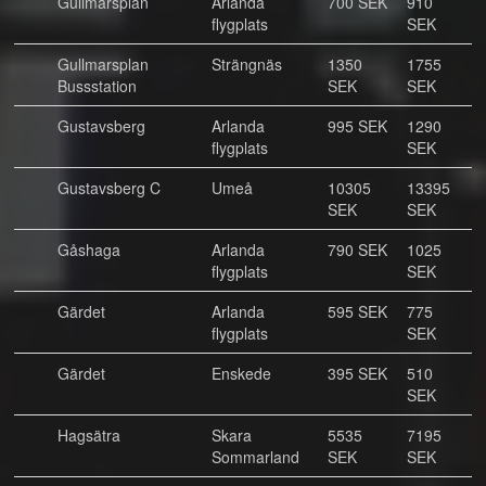
Gullmarsplan
Arlanda
700 SEK
910
flygplats
SEK
Gullmarsplan
Strängnäs
1350
1755
Bussstation
SEK
SEK
Gustavsberg
Arlanda
995 SEK
1290
flygplats
SEK
Gustavsberg C
Umeå
10305
13395
SEK
SEK
Gåshaga
Arlanda
790 SEK
1025
flygplats
SEK
Gärdet
Arlanda
595 SEK
775
flygplats
SEK
Gärdet
Enskede
395 SEK
510
SEK
Hagsätra
Skara
5535
7195
Sommarland
SEK
SEK