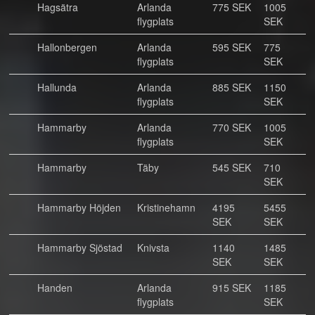
Hagsätra
Arlanda
775 SEK
1005
flygplats
SEK
Hallonbergen
Arlanda
595 SEK
775
flygplats
SEK
Hallunda
Arlanda
885 SEK
1150
flygplats
SEK
Hammarby
Arlanda
770 SEK
1005
flygplats
SEK
Hammarby
Täby
545 SEK
710
SEK
Hammarby Höjden
Kristinehamn
4195
5455
SEK
SEK
Hammarby Sjöstad
Knivsta
1140
1485
SEK
SEK
Handen
Arlanda
915 SEK
1185
flygplats
SEK