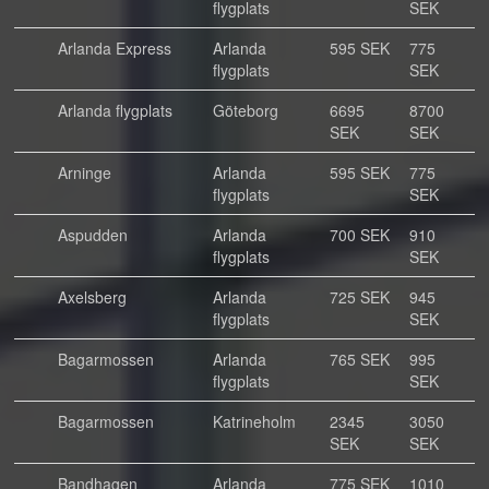
flygplats
SEK
Arlanda Express
Arlanda
595 SEK
775
flygplats
SEK
Arlanda flygplats
Göteborg
6695
8700
SEK
SEK
Arninge
Arlanda
595 SEK
775
flygplats
SEK
Aspudden
Arlanda
700 SEK
910
flygplats
SEK
Axelsberg
Arlanda
725 SEK
945
flygplats
SEK
Bagarmossen
Arlanda
765 SEK
995
flygplats
SEK
Bagarmossen
Katrineholm
2345
3050
SEK
SEK
Bandhagen
Arlanda
775 SEK
1010