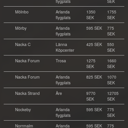
flygplats
SEK
Mölnbo
Arlanda
1350
1755
flygplats
SEK
SEK
Mörby
Arlanda
595 SEK
775
flygplats
SEK
Nacka C
Länna
425 SEK
550
Köpcenter
SEK
Nacka Forum
Trosa
1275
1660
SEK
SEK
Nacka Forum
Arlanda
825 SEK
1070
flygplats
SEK
Nacka Strand
Åre
9770
12705
SEK
SEK
Nockeby
Arlanda
595 SEK
775
flygplats
SEK
Norrmalm
Arlanda
595 SEK
775