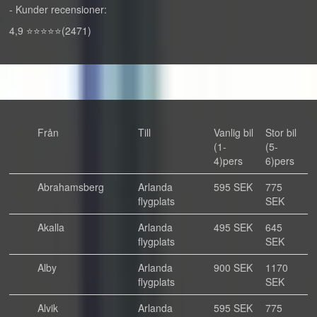
- Kunder recensioner:
4,9 ⭐⭐⭐⭐⭐(2471)
Från
Till
Vanlig bil
Stor bil
(1-
(5-
4)pers
6)pers
Abrahamsberg
Arlanda
595 SEK
775
flygplats
SEK
Akalla
Arlanda
495 SEK
645
flygplats
SEK
Alby
Arlanda
900 SEK
1170
flygplats
SEK
Alvik
Arlanda
595 SEK
775