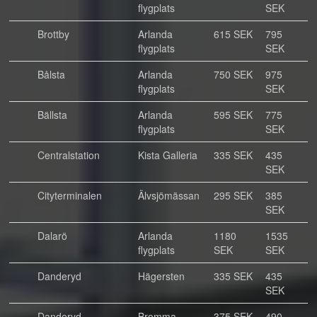
flygplats
SEK
Brottby
Arlanda
615 SEK
795
flygplats
SEK
Bålsta
Arlanda
750 SEK
975
flygplats
SEK
Bällsta
Arlanda
595 SEK
775
flygplats
SEK
Centralstation
Kista Galleria
335 SEK
435
SEK
Cityterminalen
Älvsjömässan
295 SEK
385
SEK
Dalarö
Arlanda
1180
1535
flygplats
SEK
SEK
Danderyd
Hägersten
335 SEK
435
SEK
Danderyd
Bromma
375 SEK
490