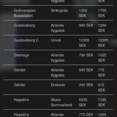
flygplats
SEK
Gullmarsplan
Strängnäs
1350
1755
Bussstation
SEK
SEK
Gustavsberg
Arlanda
995 SEK
1290
flygplats
SEK
Gustavsberg C
Umeå
10305
13395
SEK
SEK
Gåshaga
Arlanda
790 SEK
1025
flygplats
SEK
Gärdet
Arlanda
595 SEK
775
flygplats
SEK
Gärdet
Enskede
395 SEK
510
SEK
Hagsätra
Skara
5535
7195
Sommarland
SEK
SEK
Hagsätra
Arlanda
775 SEK
1005