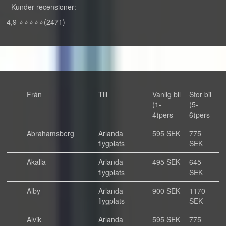
- Kunder recensioner:
4,9 ⭐⭐⭐⭐⭐(2471)
Från
Till
Vanlig bil
Stor bil
(1-
(5-
4)pers
6)pers
Abrahamsberg
Arlanda
595 SEK
775
flygplats
SEK
Akalla
Arlanda
495 SEK
645
flygplats
SEK
Alby
Arlanda
900 SEK
1170
flygplats
SEK
Alvik
Arlanda
595 SEK
775