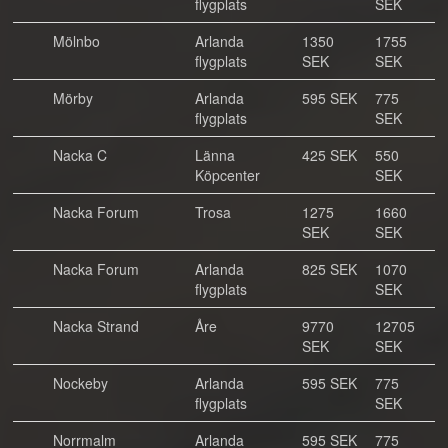
flygplats
SEK
Mölnbo
Arlanda
1350
1755
flygplats
SEK
SEK
Mörby
Arlanda
595 SEK
775
flygplats
SEK
Nacka C
Länna
425 SEK
550
Köpcenter
SEK
Nacka Forum
Trosa
1275
1660
SEK
SEK
Nacka Forum
Arlanda
825 SEK
1070
flygplats
SEK
Nacka Strand
Åre
9770
12705
SEK
SEK
Nockeby
Arlanda
595 SEK
775
flygplats
SEK
Norrmalm
Arlanda
595 SEK
775