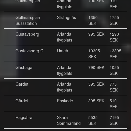
Gullmarsplan
Arlanda
700 SEK
910
flygplats
SEK
Gullmarsplan
Strängnäs
1350
1755
Bussstation
SEK
SEK
Gustavsberg
Arlanda
995 SEK
1290
flygplats
SEK
Gustavsberg C
Umeå
10305
13395
SEK
SEK
Gåshaga
Arlanda
790 SEK
1025
flygplats
SEK
Gärdet
Arlanda
595 SEK
775
flygplats
SEK
Gärdet
Enskede
395 SEK
510
SEK
Hagsätra
Skara
5535
7195
Sommarland
SEK
SEK