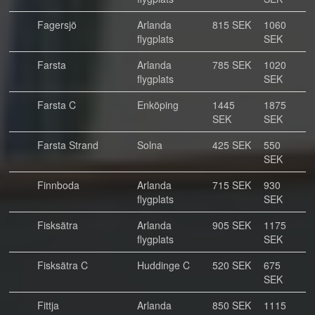
Fagersjö
Arlanda
815 SEK
1060
flygplats
SEK
Farsta
Arlanda
785 SEK
1020
flygplats
SEK
Farsta C
Enköping
1445
1875
SEK
SEK
Farsta Strand
Solna
425 SEK
550
SEK
Finnboda
Arlanda
715 SEK
930
flygplats
SEK
Fisksätra
Arlanda
905 SEK
1175
flygplats
SEK
Fisksätra C
Huddinge C
520 SEK
675
SEK
Fittja
Arlanda
850 SEK
1115