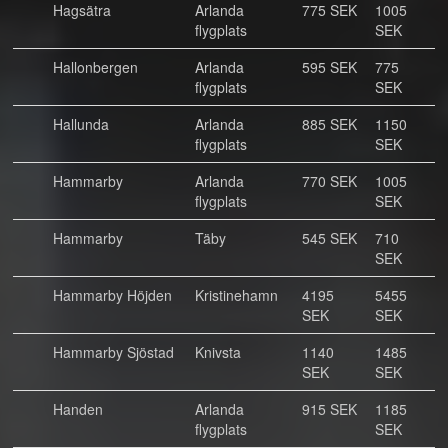
Hagsätra
Arlanda
775 SEK
1005
flygplats
SEK
Hallonbergen
Arlanda
595 SEK
775
flygplats
SEK
Hallunda
Arlanda
885 SEK
1150
flygplats
SEK
Hammarby
Arlanda
770 SEK
1005
flygplats
SEK
Hammarby
Täby
545 SEK
710
SEK
Hammarby Höjden
Kristinehamn
4195
5455
SEK
SEK
Hammarby Sjöstad
Knivsta
1140
1485
SEK
SEK
Handen
Arlanda
915 SEK
1185
flygplats
SEK