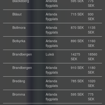
Blackeberg
Arlanda
595 SEK
775
flygplats
SEK
Blåsut
Arlanda
715 SEK
930
flygplats
SEK
Bollmora
Arlanda
870 SEK
1135
flygplats
SEK
Botkyrka
Arlanda
890 SEK
1160
flygplats
SEK
Brandbergen
Luleå
14275
18560
SEK
SEK
Brandbergen
Arlanda
910 SEK
1180
flygplats
SEK
Bredäng
Arlanda
785 SEK
1020
flygplats
SEK
Bromma
Arlanda
595 SEK
775
flygplats
SEK