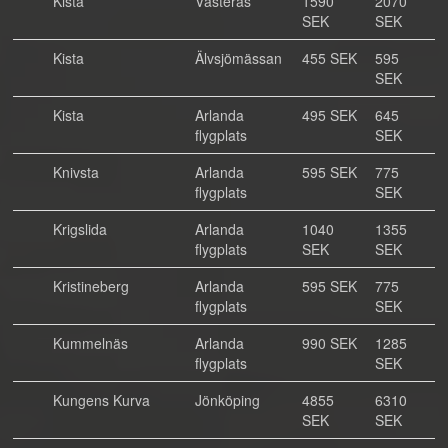
Kista
Västerås
1590
2070
SEK
SEK
Kista
Älvsjömässan
455 SEK
595
SEK
Kista
Arlanda
495 SEK
645
flygplats
SEK
Knivsta
Arlanda
595 SEK
775
flygplats
SEK
Krigslida
Arlanda
1040
1355
flygplats
SEK
SEK
Kristineberg
Arlanda
595 SEK
775
flygplats
SEK
Kummelnäs
Arlanda
990 SEK
1285
flygplats
SEK
Kungens Kurva
Jönköping
4855
6310
SEK
SEK