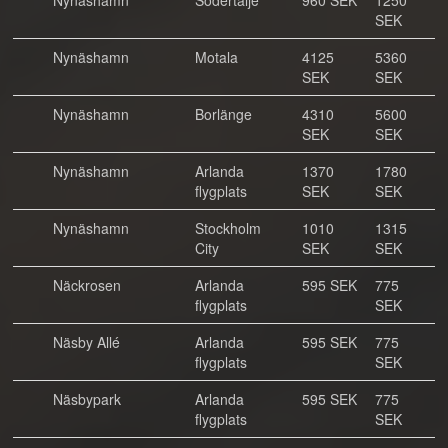
Nynäshamn
Södertälje
960 SEK
1250
SEK
Nynäshamn
Motala
4125
5360
SEK
SEK
Nynäshamn
Borlänge
4310
5600
SEK
SEK
Nynäshamn
Arlanda
1370
1780
flygplats
SEK
SEK
Nynäshamn
Stockholm
1010
1315
City
SEK
SEK
Näckrosen
Arlanda
595 SEK
775
flygplats
SEK
Näsby Allé
Arlanda
595 SEK
775
flygplats
SEK
Näsbypark
Arlanda
595 SEK
775
flygplats
SEK