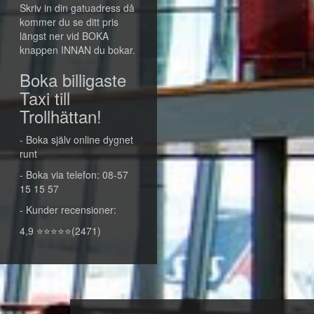
Skriv in din gatuadress då
kommer du se ditt pris
längst ner vid BOKA
knappen INNAN du bokar.
Boka billigaste
Taxi till
Trollhättan!
- Boka själv online dygnet
runt
- Boka via telefon: 08-57
15 15 57
- Kunder recensioner:
4,9 ⭐⭐⭐⭐⭐(2471)