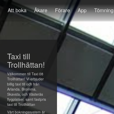
Att boka
Åkare
Förare
App
Tömning
Taxi till
Trollhättan!
Välkommen till Taxi 08
Trollhättan! Vi erbjuder
billig taxi till och från
Arlanda, Bromma,
Skavsta, och Västerås
flygplatser, samt fastpris
taxi till Trollhättan
Vårt bokningssystem är