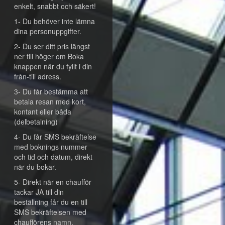
enkelt, snabbt och säkert!
1- Du behöver inte lämna
dina personuppgifter.
2- Du ser ditt pris längst
ner till höger om Boka
knappen när du fyllt i din
från-till adress.
3- Du får bestämma att
betala resan med kort,
kontant eller båda
(delbetalning)
4- Du får SMS bekräftelse
med boknings nummer
och tid och datum, direkt
när du bokar.
5- Direkt när en chaufför
tackar JA till din
beställning får du en till
SMS bekräftelsen med
chaufförens namn,