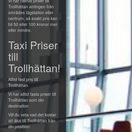
Vi har räknat priser till
Trollhättan antingen från
områdes tågstation eller
centrum, så exakt pris kan
bli 50 eller 100 kronor mer
eller mindre.
Taxi Priser
till
Trollhättan!
Alltid fast pris till
Trollhättan.
Vi har alltid fasta priser till
Trollhättan som din
destination
Vill du veta vad det kostar
att åka till Trollhättan från
din position: