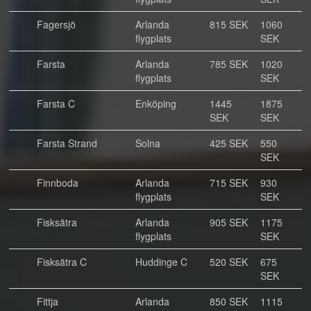
Fagersjö
Arlanda
815 SEK
1060
flygplats
SEK
Farsta
Arlanda
785 SEK
1020
flygplats
SEK
Farsta C
Enköping
1445
1875
SEK
SEK
Farsta Strand
Solna
425 SEK
550
SEK
Finnboda
Arlanda
715 SEK
930
flygplats
SEK
Fisksätra
Arlanda
905 SEK
1175
flygplats
SEK
Fisksätra C
Huddinge C
520 SEK
675
SEK
Fittja
Arlanda
850 SEK
1115