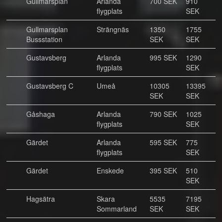
Gullmarsplan
Arlanda
700 SEK
910
flygplats
SEK
Gullmarsplan
Strängnäs
1350
1755
Bussstation
SEK
SEK
Gustavsberg
Arlanda
995 SEK
1290
flygplats
SEK
Gustavsberg C
Umeå
10305
13395
SEK
SEK
Gåshaga
Arlanda
790 SEK
1025
flygplats
SEK
Gärdet
Arlanda
595 SEK
775
flygplats
SEK
Gärdet
Enskede
395 SEK
510
SEK
Hagsätra
Skara
5535
7195
Sommarland
SEK
SEK