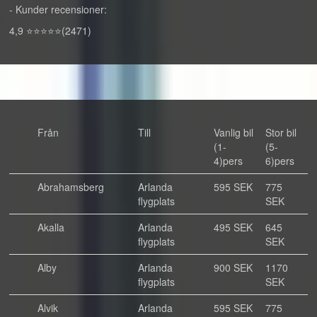
- Kunder recensioner:
4,9 ⭐⭐⭐⭐⭐(2471)
Från
Till
Vanlig bil
Stor bil
(1-
(5-
4)pers
6)pers
Abrahamsberg
Arlanda
595 SEK
775
flygplats
SEK
Akalla
Arlanda
495 SEK
645
flygplats
SEK
Alby
Arlanda
900 SEK
1170
flygplats
SEK
Alvik
Arlanda
595 SEK
775