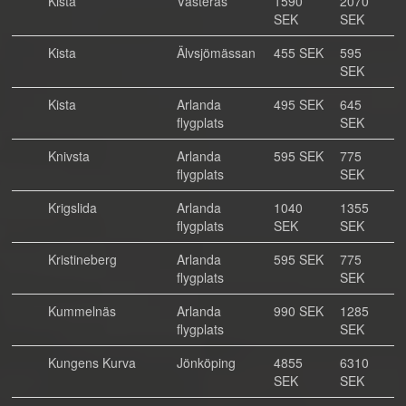
Kista
Västerås
1590
2070
SEK
SEK
Kista
Älvsjömässan
455 SEK
595
SEK
Kista
Arlanda
495 SEK
645
flygplats
SEK
Knivsta
Arlanda
595 SEK
775
flygplats
SEK
Krigslida
Arlanda
1040
1355
flygplats
SEK
SEK
Kristineberg
Arlanda
595 SEK
775
flygplats
SEK
Kummelnäs
Arlanda
990 SEK
1285
flygplats
SEK
Kungens Kurva
Jönköping
4855
6310
SEK
SEK