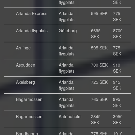
flygplats
SEK
Arlanda Express
Arlanda
595 SEK
775
flygplats
SEK
Arlanda flygplats
Göteborg
6695
8700
SEK
SEK
Arninge
Arlanda
595 SEK
775
flygplats
SEK
Aspudden
Arlanda
700 SEK
910
flygplats
SEK
Axelsberg
Arlanda
725 SEK
945
flygplats
SEK
Bagarmossen
Arlanda
765 SEK
995
flygplats
SEK
Bagarmossen
Katrineholm
2345
3050
SEK
SEK
Bandhagen
Arlanda
775 SEK
1010