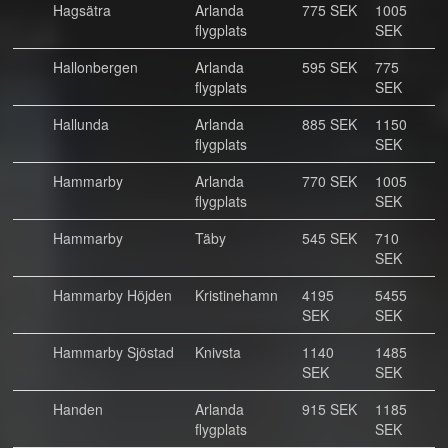
Hagsätra
Arlanda
775 SEK
1005
flygplats
SEK
Hallonbergen
Arlanda
595 SEK
775
flygplats
SEK
Hallunda
Arlanda
885 SEK
1150
flygplats
SEK
Hammarby
Arlanda
770 SEK
1005
flygplats
SEK
Hammarby
Täby
545 SEK
710
SEK
Hammarby Höjden
Kristinehamn
4195
5455
SEK
SEK
Hammarby Sjöstad
Knivsta
1140
1485
SEK
SEK
Handen
Arlanda
915 SEK
1185
flygplats
SEK