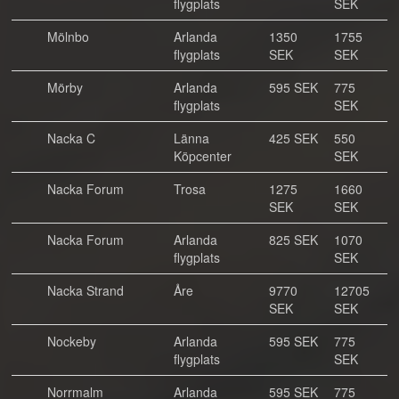
flygplats
SEK
Mölnbo
Arlanda
1350
1755
flygplats
SEK
SEK
Mörby
Arlanda
595 SEK
775
flygplats
SEK
Nacka C
Länna
425 SEK
550
Köpcenter
SEK
Nacka Forum
Trosa
1275
1660
SEK
SEK
Nacka Forum
Arlanda
825 SEK
1070
flygplats
SEK
Nacka Strand
Åre
9770
12705
SEK
SEK
Nockeby
Arlanda
595 SEK
775
flygplats
SEK
Norrmalm
Arlanda
595 SEK
775