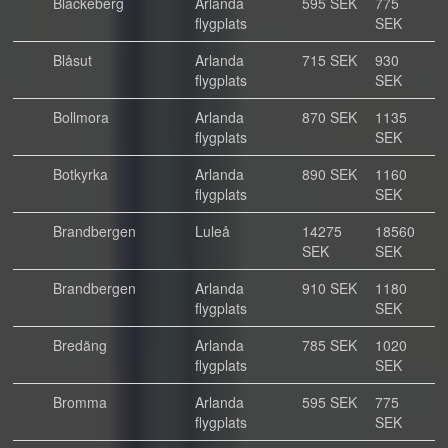
Blackeberg
Arlanda
595 SEK
775
flygplats
SEK
Blåsut
Arlanda
715 SEK
930
flygplats
SEK
Bollmora
Arlanda
870 SEK
1135
flygplats
SEK
Botkyrka
Arlanda
890 SEK
1160
flygplats
SEK
Brandbergen
Luleå
14275
18560
SEK
SEK
Brandbergen
Arlanda
910 SEK
1180
flygplats
SEK
Bredäng
Arlanda
785 SEK
1020
flygplats
SEK
Bromma
Arlanda
595 SEK
775
flygplats
SEK