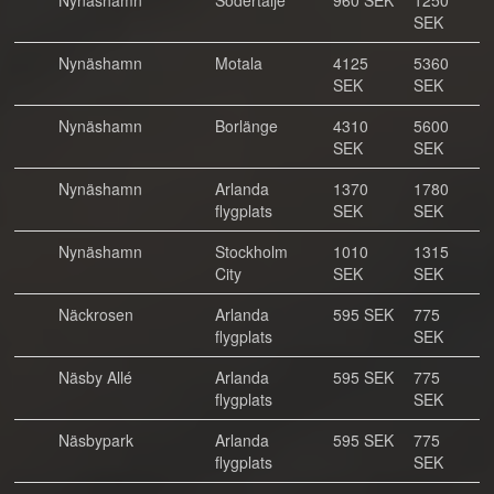
Nynäshamn
Södertälje
960 SEK
1250
SEK
Nynäshamn
Motala
4125
5360
SEK
SEK
Nynäshamn
Borlänge
4310
5600
SEK
SEK
Nynäshamn
Arlanda
1370
1780
flygplats
SEK
SEK
Nynäshamn
Stockholm
1010
1315
City
SEK
SEK
Näckrosen
Arlanda
595 SEK
775
flygplats
SEK
Näsby Allé
Arlanda
595 SEK
775
flygplats
SEK
Näsbypark
Arlanda
595 SEK
775
flygplats
SEK