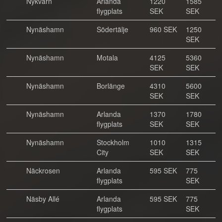
Nykvarn
Arlanda
1220
1585
flygplats
SEK
SEK
Nynäshamn
Södertälje
960 SEK
1250
SEK
Nynäshamn
Motala
4125
5360
SEK
SEK
Nynäshamn
Borlänge
4310
5600
SEK
SEK
Nynäshamn
Arlanda
1370
1780
flygplats
SEK
SEK
Nynäshamn
Stockholm
1010
1315
City
SEK
SEK
Näckrosen
Arlanda
595 SEK
775
flygplats
SEK
Näsby Allé
Arlanda
595 SEK
775
flygplats
SEK