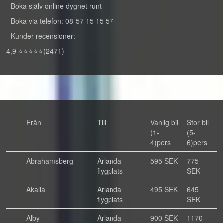
- Boka själv online dygnet runt
- Boka via telefon: 08-57 15 15 57
- Kunder recensioner:
4,9 ⭐⭐⭐⭐⭐(2471)
Från
Till
Vanlig bil
Stor bil
(1-
(5-
4)pers
6)pers
Abrahamsberg
Arlanda
595 SEK
775
flygplats
SEK
Akalla
Arlanda
495 SEK
645
flygplats
SEK
Alby
Arlanda
900 SEK
1170