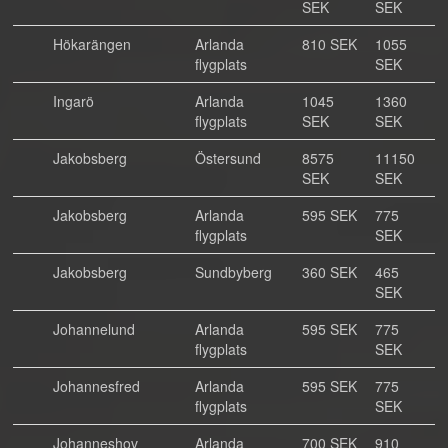
SEK
SEK
Hökarängen
Arlanda
810 SEK
1055
flygplats
SEK
Ingarö
Arlanda
1045
1360
flygplats
SEK
SEK
Jakobsberg
Östersund
8575
11150
SEK
SEK
Jakobsberg
Arlanda
595 SEK
775
flygplats
SEK
Jakobsberg
Sundbyberg
360 SEK
465
SEK
Johannelund
Arlanda
595 SEK
775
flygplats
SEK
Johannesfred
Arlanda
595 SEK
775
flygplats
SEK
Johanneshov
Arlanda
700 SEK
910