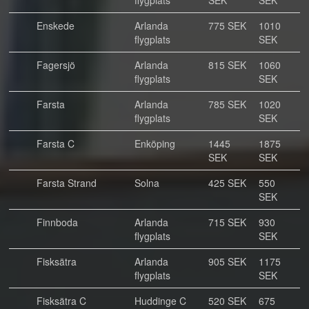
flygplats
SEK
SEK
Enskede
Arlanda
775 SEK
1010
flygplats
SEK
Fagersjö
Arlanda
815 SEK
1060
flygplats
SEK
Farsta
Arlanda
785 SEK
1020
flygplats
SEK
Farsta C
Enköping
1445
1875
SEK
SEK
Farsta Strand
Solna
425 SEK
550
SEK
Finnboda
Arlanda
715 SEK
930
flygplats
SEK
Fisksätra
Arlanda
905 SEK
1175
flygplats
SEK
Fisksätra C
Huddinge C
520 SEK
675