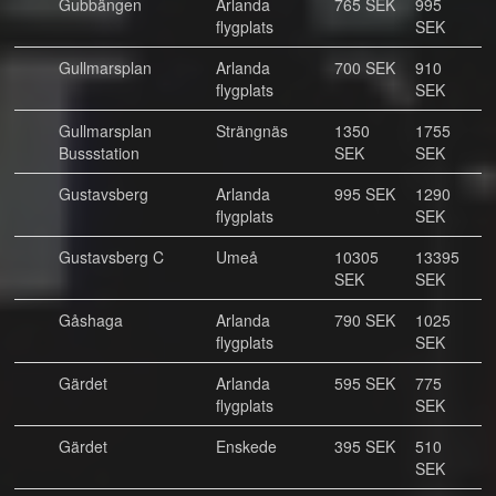
Gubbängen
Arlanda
765 SEK
995
flygplats
SEK
Gullmarsplan
Arlanda
700 SEK
910
flygplats
SEK
Gullmarsplan
Strängnäs
1350
1755
Bussstation
SEK
SEK
Gustavsberg
Arlanda
995 SEK
1290
flygplats
SEK
Gustavsberg C
Umeå
10305
13395
SEK
SEK
Gåshaga
Arlanda
790 SEK
1025
flygplats
SEK
Gärdet
Arlanda
595 SEK
775
flygplats
SEK
Gärdet
Enskede
395 SEK
510
SEK