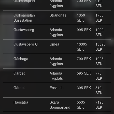
Gullmarsplan
Arlanda
700 SEK
910
flygplats
SEK
Gullmarsplan
Strängnäs
1350
1755
Bussstation
SEK
SEK
Gustavsberg
Arlanda
995 SEK
1290
flygplats
SEK
Gustavsberg C
Umeå
10305
13395
SEK
SEK
Gåshaga
Arlanda
790 SEK
1025
flygplats
SEK
Gärdet
Arlanda
595 SEK
775
flygplats
SEK
Gärdet
Enskede
395 SEK
510
SEK
Hagsätra
Skara
5535
7195
Sommarland
SEK
SEK