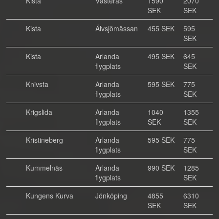
Kista
Västerås
1590
2070
SEK
SEK
Kista
Älvsjömässan
455 SEK
595
SEK
Kista
Arlanda
495 SEK
645
flygplats
SEK
Knivsta
Arlanda
595 SEK
775
flygplats
SEK
Krigslida
Arlanda
1040
1355
flygplats
SEK
SEK
Kristineberg
Arlanda
595 SEK
775
flygplats
SEK
Kummelnäs
Arlanda
990 SEK
1285
flygplats
SEK
Kungens Kurva
Jönköping
4855
6310
SEK
SEK