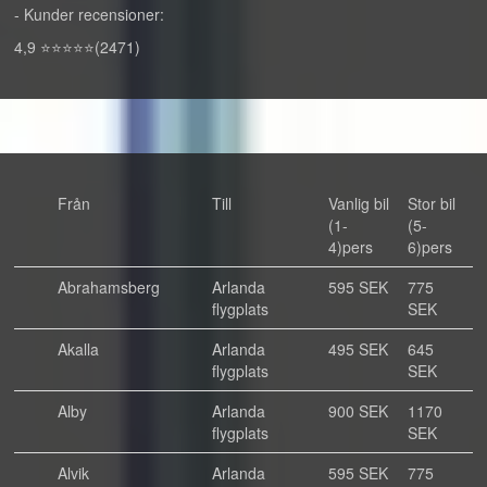
- Kunder recensioner:
4,9 ⭐⭐⭐⭐⭐(2471)
Från
Till
Vanlig bil
Stor bil
(1-
(5-
4)pers
6)pers
Abrahamsberg
Arlanda
595 SEK
775
flygplats
SEK
Akalla
Arlanda
495 SEK
645
flygplats
SEK
Alby
Arlanda
900 SEK
1170
flygplats
SEK
Alvik
Arlanda
595 SEK
775