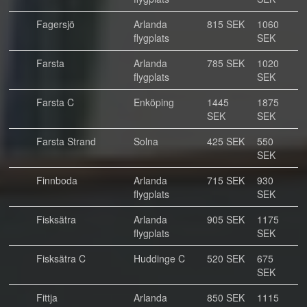
Fagersjö
Arlanda
815 SEK
1060
flygplats
SEK
Farsta
Arlanda
785 SEK
1020
flygplats
SEK
Farsta C
Enköping
1445
1875
SEK
SEK
Farsta Strand
Solna
425 SEK
550
SEK
Finnboda
Arlanda
715 SEK
930
flygplats
SEK
Fisksätra
Arlanda
905 SEK
1175
flygplats
SEK
Fisksätra C
Huddinge C
520 SEK
675
SEK
Fittja
Arlanda
850 SEK
1115