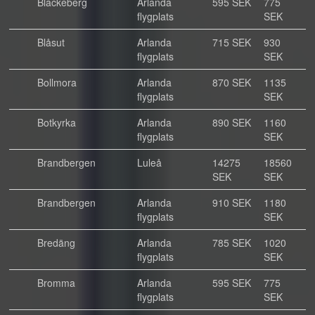
Blackeberg
Arlanda
595 SEK
775
flygplats
SEK
Blåsut
Arlanda
715 SEK
930
flygplats
SEK
Bollmora
Arlanda
870 SEK
1135
flygplats
SEK
Botkyrka
Arlanda
890 SEK
1160
flygplats
SEK
Brandbergen
Luleå
14275
18560
SEK
SEK
Brandbergen
Arlanda
910 SEK
1180
flygplats
SEK
Bredäng
Arlanda
785 SEK
1020
flygplats
SEK
Bromma
Arlanda
595 SEK
775
flygplats
SEK