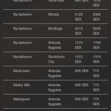
Nynäshamn
Södertälje
960 SEK
1250
SEK
Nynäshamn
Motala
4125
5360
SEK
SEK
Nynäshamn
Borlänge
4310
5600
SEK
SEK
Nynäshamn
Arlanda
1370
1780
flygplats
SEK
SEK
Nynäshamn
Stockholm
1010
1315
City
SEK
SEK
Näckrosen
Arlanda
595 SEK
775
flygplats
SEK
Näsby Allé
Arlanda
595 SEK
775
flygplats
SEK
Näsbypark
Arlanda
595 SEK
775
flygplats
SEK