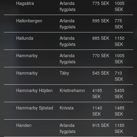
Hagsätra
Arlanda
775 SEK
1005
flygplats
SEK
Hallonbergen
Arlanda
595 SEK
775
flygplats
SEK
Hallunda
Arlanda
885 SEK
1150
flygplats
SEK
Hammarby
Arlanda
770 SEK
1005
flygplats
SEK
Hammarby
Täby
545 SEK
710
SEK
Hammarby Höjden
Kristinehamn
4195
5455
SEK
SEK
Hammarby Sjöstad
Knivsta
1140
1485
SEK
SEK
Handen
Arlanda
915 SEK
1185
flygplats
SEK