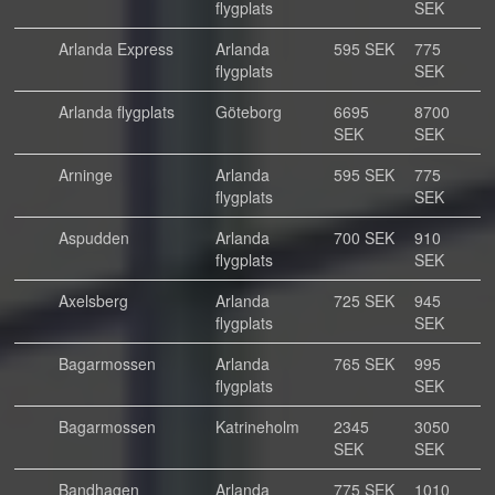
flygplats
SEK
Arlanda Express
Arlanda
595 SEK
775
flygplats
SEK
Arlanda flygplats
Göteborg
6695
8700
SEK
SEK
Arninge
Arlanda
595 SEK
775
flygplats
SEK
Aspudden
Arlanda
700 SEK
910
flygplats
SEK
Axelsberg
Arlanda
725 SEK
945
flygplats
SEK
Bagarmossen
Arlanda
765 SEK
995
flygplats
SEK
Bagarmossen
Katrineholm
2345
3050
SEK
SEK
Bandhagen
Arlanda
775 SEK
1010