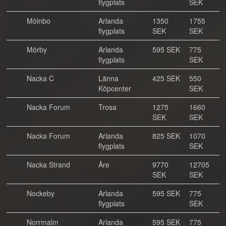
flygplats
SEK
Mölnbo
Arlanda
1350
1755
flygplats
SEK
SEK
Mörby
Arlanda
595 SEK
775
flygplats
SEK
Nacka C
Länna
425 SEK
550
Köpcenter
SEK
Nacka Forum
Trosa
1275
1660
SEK
SEK
Nacka Forum
Arlanda
825 SEK
1070
flygplats
SEK
Nacka Strand
Åre
9770
12705
SEK
SEK
Nockeby
Arlanda
595 SEK
775
flygplats
SEK
Norrmalm
Arlanda
595 SEK
775