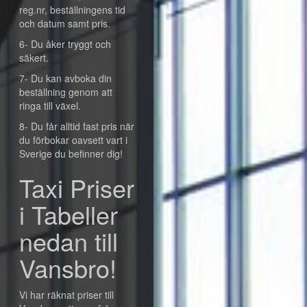
reg.nr, beställningens tid
och datum samt pris.
6- Du åker tryggt och
säkert.
7- Du kan avboka din
beställning genom att
ringa till växel.
8- Du får alltid fast pris när
du förbokar oavsett vart i
Sverige du befinner dig!
Taxi Priser
i Tabeller
nedan till
Vansbro!
Vi har räknat priser till