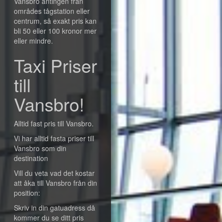
Vansbro antingen från
områdes tågstation eller
centrum, så exakt pris kan
bli 50 eller 100 kronor mer
eller mindre.
Taxi Priser
till
Vansbro!
Alltid fast pris till Vansbro.
Vi har alltid fasta priser till
Vansbro som din
destination
Vill du veta vad det kostar
att åka till Vansbro från din
position:
Skriv in din gatuadress då
kommer du se ditt pris