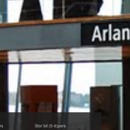
rs
Stor bil (5-6)pers