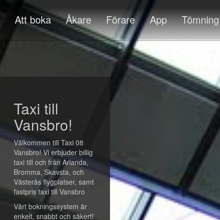
Att boka
Åkare
Förare
App
Tömning
Taxi till
Vansbro!
Välkommen till Taxi 08
Vansbro! Vi erbjuder billig
taxi till och från Arlanda,
Bromma, Skavsta, och
Västerås flygplatser, samt
fastpris taxi till Vansbro
Vårt bokningssystem är
enkelt, snabbt och säkert!