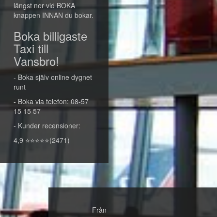
längst ner vid BOKA
knappen INNAN du bokar.
Boka billigaste
Taxi till
Vansbro!
- Boka själv online dygnet
runt
- Boka via telefon: 08-57
15 15 57
- Kunder recensioner:
4,9 ⭐⭐⭐⭐⭐(2471)
Från