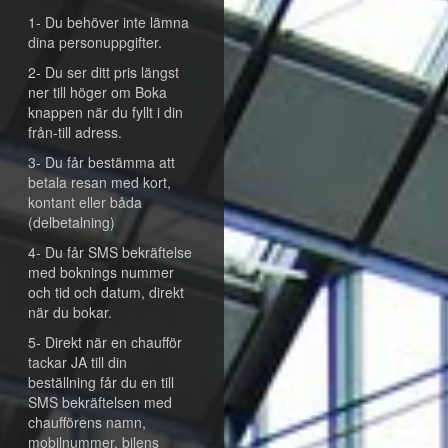
1- Du behöver inte lämna
dina personuppgifter.
2- Du ser ditt pris längst
ner till höger om Boka
knappen när du fyllt i din
från-till adress.
3- Du får bestämma att
betala resan med kort,
kontant eller båda
(delbetalning)
4- Du får SMS bekräftelse
med boknings nummer
och tid och datum, direkt
när du bokar.
5- Direkt när en chaufför
tackar JA till din
beställning får du en till
SMS bekräftelsen med
chaufförens namn,
mobilnummer, bilens