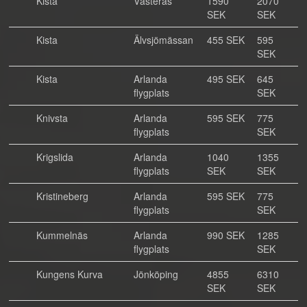
Kista
Västerås
1590
2070
SEK
SEK
Kista
Älvsjömässan
455 SEK
595
SEK
Kista
Arlanda
495 SEK
645
flygplats
SEK
Knivsta
Arlanda
595 SEK
775
flygplats
SEK
Krigslida
Arlanda
1040
1355
flygplats
SEK
SEK
Kristineberg
Arlanda
595 SEK
775
flygplats
SEK
Kummelnäs
Arlanda
990 SEK
1285
flygplats
SEK
Kungens Kurva
Jönköping
4855
6310
SEK
SEK