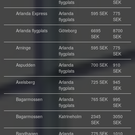
flygplats
SEK
Arlanda Express
Arlanda
595 SEK
775
flygplats
SEK
Arlanda flygplats
Göteborg
6695
8700
SEK
SEK
Arninge
Arlanda
595 SEK
775
flygplats
SEK
Aspudden
Arlanda
700 SEK
910
flygplats
SEK
Axelsberg
Arlanda
725 SEK
945
flygplats
SEK
Bagarmossen
Arlanda
765 SEK
995
flygplats
SEK
Bagarmossen
Katrineholm
2345
3050
SEK
SEK
Bandhagen
Arlanda
775 SEK
1010