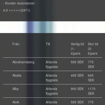
- Kunder recensioner:
4,9 ⭐⭐⭐⭐⭐(2471)
Från
Till
Vanlig bil
Stor bil
(1-
(5-
4)pers
6)pers
Abrahamsberg
Arlanda
595 SEK
775
flygplats
SEK
Akalla
Arlanda
495 SEK
645
flygplats
SEK
Alby
Arlanda
900 SEK
1170
flygplats
SEK
Alvik
Arlanda
595 SEK
775