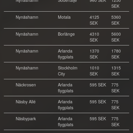
Nynäshamn
Södertälje
960 SEK
1250
SEK
Nynäshamn
Motala
4125
5360
SEK
SEK
Nynäshamn
Borlänge
4310
5600
SEK
SEK
Nynäshamn
Arlanda
1370
1780
flygplats
SEK
SEK
Nynäshamn
Stockholm
1010
1315
City
SEK
SEK
Näckrosen
Arlanda
595 SEK
775
flygplats
SEK
Näsby Allé
Arlanda
595 SEK
775
flygplats
SEK
Näsbypark
Arlanda
595 SEK
775
flygplats
SEK