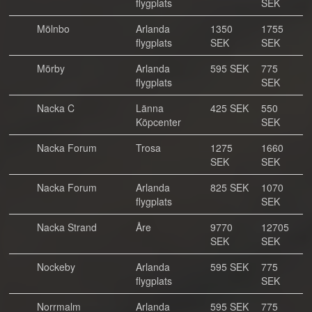
flygplats
SEK
Mölnbo
Arlanda
1350
1755
flygplats
SEK
SEK
Mörby
Arlanda
595 SEK
775
flygplats
SEK
Nacka C
Länna
425 SEK
550
Köpcenter
SEK
Nacka Forum
Trosa
1275
1660
SEK
SEK
Nacka Forum
Arlanda
825 SEK
1070
flygplats
SEK
Nacka Strand
Åre
9770
12705
SEK
SEK
Nockeby
Arlanda
595 SEK
775
flygplats
SEK
Norrmalm
Arlanda
595 SEK
775