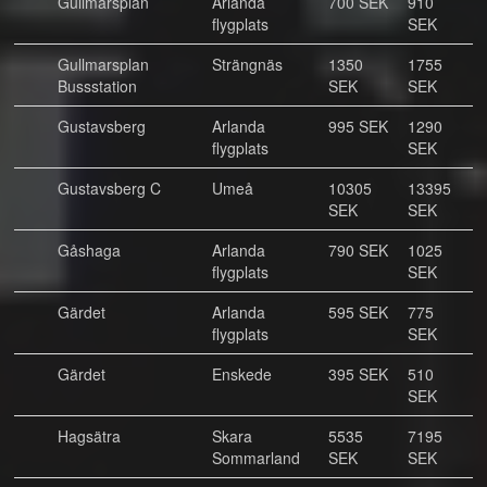
Gullmarsplan
Arlanda
700 SEK
910
flygplats
SEK
Gullmarsplan
Strängnäs
1350
1755
Bussstation
SEK
SEK
Gustavsberg
Arlanda
995 SEK
1290
flygplats
SEK
Gustavsberg C
Umeå
10305
13395
SEK
SEK
Gåshaga
Arlanda
790 SEK
1025
flygplats
SEK
Gärdet
Arlanda
595 SEK
775
flygplats
SEK
Gärdet
Enskede
395 SEK
510
SEK
Hagsätra
Skara
5535
7195
Sommarland
SEK
SEK