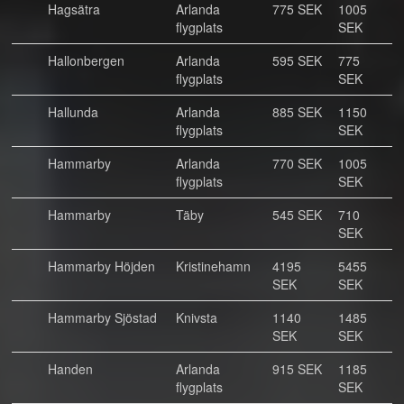
Hagsätra
Arlanda
775 SEK
1005
flygplats
SEK
Hallonbergen
Arlanda
595 SEK
775
flygplats
SEK
Hallunda
Arlanda
885 SEK
1150
flygplats
SEK
Hammarby
Arlanda
770 SEK
1005
flygplats
SEK
Hammarby
Täby
545 SEK
710
SEK
Hammarby Höjden
Kristinehamn
4195
5455
SEK
SEK
Hammarby Sjöstad
Knivsta
1140
1485
SEK
SEK
Handen
Arlanda
915 SEK
1185
flygplats
SEK