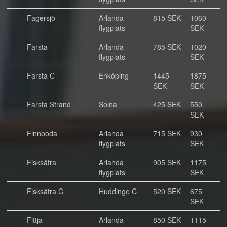
Fagersjö
Arlanda
815 SEK
1060
flygplats
SEK
Farsta
Arlanda
785 SEK
1020
flygplats
SEK
Farsta C
Enköping
1445
1875
SEK
SEK
Farsta Strand
Solna
425 SEK
550
SEK
Finnboda
Arlanda
715 SEK
930
flygplats
SEK
Fisksätra
Arlanda
905 SEK
1175
flygplats
SEK
Fisksätra C
Huddinge C
520 SEK
675
SEK
Fittja
Arlanda
850 SEK
1115