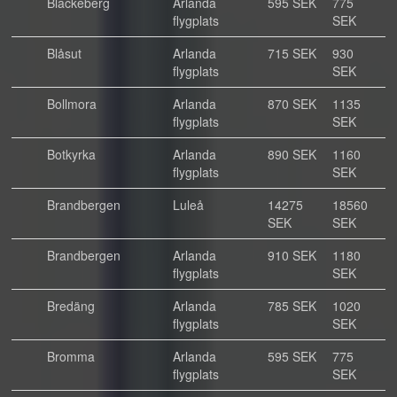
Blackeberg
Arlanda
595 SEK
775
flygplats
SEK
Blåsut
Arlanda
715 SEK
930
flygplats
SEK
Bollmora
Arlanda
870 SEK
1135
flygplats
SEK
Botkyrka
Arlanda
890 SEK
1160
flygplats
SEK
Brandbergen
Luleå
14275
18560
SEK
SEK
Brandbergen
Arlanda
910 SEK
1180
flygplats
SEK
Bredäng
Arlanda
785 SEK
1020
flygplats
SEK
Bromma
Arlanda
595 SEK
775
flygplats
SEK