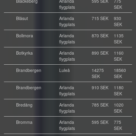
Blackeberg
Arlanda
595 SEK
775
flygplats
SEK
Blåsut
Arlanda
715 SEK
930
flygplats
SEK
Bollmora
Arlanda
870 SEK
1135
flygplats
SEK
Botkyrka
Arlanda
890 SEK
1160
flygplats
SEK
Brandbergen
Luleå
14275
18560
SEK
SEK
Brandbergen
Arlanda
910 SEK
1180
flygplats
SEK
Bredäng
Arlanda
785 SEK
1020
flygplats
SEK
Bromma
Arlanda
595 SEK
775
flygplats
SEK