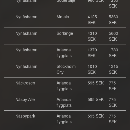
Nynäshamn
Södertälje
960 SEK
1250
SEK
Nynäshamn
Motala
4125
5360
SEK
SEK
Nynäshamn
Borlänge
4310
5600
SEK
SEK
Nynäshamn
Arlanda
1370
1780
flygplats
SEK
SEK
Nynäshamn
Stockholm
1010
1315
City
SEK
SEK
Näckrosen
Arlanda
595 SEK
775
flygplats
SEK
Näsby Allé
Arlanda
595 SEK
775
flygplats
SEK
Näsbypark
Arlanda
595 SEK
775
flygplats
SEK