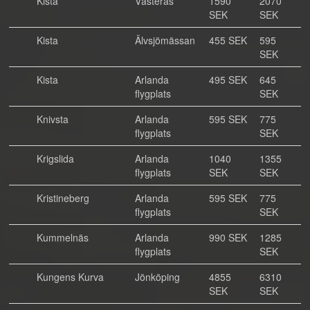
Kista
Västerås
1590
2070
SEK
SEK
Kista
Älvsjömässan
455 SEK
595
SEK
Kista
Arlanda
495 SEK
645
flygplats
SEK
Knivsta
Arlanda
595 SEK
775
flygplats
SEK
Krigslida
Arlanda
1040
1355
flygplats
SEK
SEK
Kristineberg
Arlanda
595 SEK
775
flygplats
SEK
Kummelnäs
Arlanda
990 SEK
1285
flygplats
SEK
Kungens Kurva
Jönköping
4855
6310
SEK
SEK