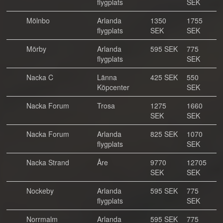
flygplats
SEK
Mölnbo
Arlanda
1350
1755
flygplats
SEK
SEK
Mörby
Arlanda
595 SEK
775
flygplats
SEK
Nacka C
Länna
425 SEK
550
Köpcenter
SEK
Nacka Forum
Trosa
1275
1660
SEK
SEK
Nacka Forum
Arlanda
825 SEK
1070
flygplats
SEK
Nacka Strand
Åre
9770
12705
SEK
SEK
Nockeby
Arlanda
595 SEK
775
flygplats
SEK
Norrmalm
Arlanda
595 SEK
775