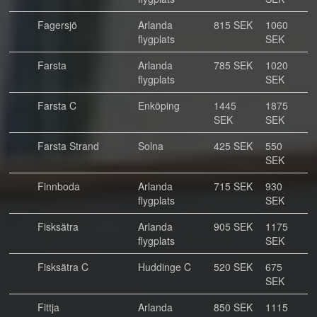
Fagersjö
Arlanda
815 SEK
1060
flygplats
SEK
Farsta
Arlanda
785 SEK
1020
flygplats
SEK
Farsta C
Enköping
1445
1875
SEK
SEK
Farsta Strand
Solna
425 SEK
550
SEK
Finnboda
Arlanda
715 SEK
930
flygplats
SEK
Fisksätra
Arlanda
905 SEK
1175
flygplats
SEK
Fisksätra C
Huddinge C
520 SEK
675
SEK
Fittja
Arlanda
850 SEK
1115