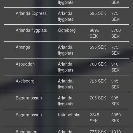
flygplats
SEK
Arlanda Express
Arlanda
595 SEK
775
flygplats
SEK
Arlanda flygplats
Göteborg
6695
8700
SEK
SEK
Arninge
Arlanda
595 SEK
775
flygplats
SEK
Aspudden
Arlanda
700 SEK
910
flygplats
SEK
Axelsberg
Arlanda
725 SEK
945
flygplats
SEK
Bagarmossen
Arlanda
765 SEK
995
flygplats
SEK
Bagarmossen
Katrineholm
2345
3050
SEK
SEK
Bandhagen
Arlanda
775 SEK
1010