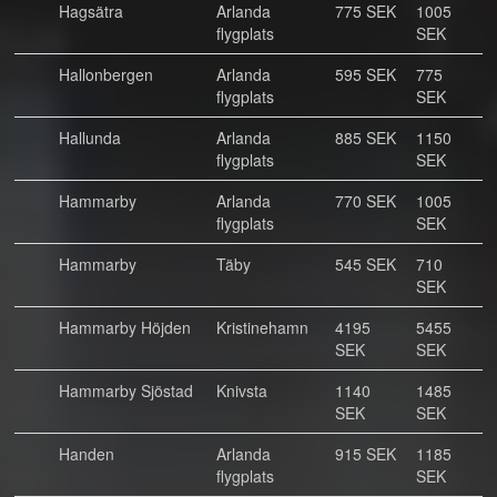
Hagsätra
Arlanda
775 SEK
1005
flygplats
SEK
Hallonbergen
Arlanda
595 SEK
775
flygplats
SEK
Hallunda
Arlanda
885 SEK
1150
flygplats
SEK
Hammarby
Arlanda
770 SEK
1005
flygplats
SEK
Hammarby
Täby
545 SEK
710
SEK
Hammarby Höjden
Kristinehamn
4195
5455
SEK
SEK
Hammarby Sjöstad
Knivsta
1140
1485
SEK
SEK
Handen
Arlanda
915 SEK
1185
flygplats
SEK