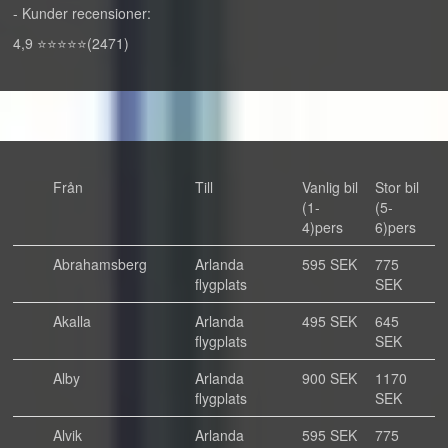
- Kunder recensioner:
4,9 ⭐⭐⭐⭐⭐(2471)
Från
Till
Vanlig bil
Stor bil
(1-
(5-
4)pers
6)pers
Abrahamsberg
Arlanda
595 SEK
775
flygplats
SEK
Akalla
Arlanda
495 SEK
645
flygplats
SEK
Alby
Arlanda
900 SEK
1170
flygplats
SEK
Alvik
Arlanda
595 SEK
775