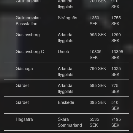
Gullmarsplan
Arlanda
700 SEK
910
flygplats
SEK
Gullmarsplan
Strängnäs
1350
1755
Bussstation
SEK
SEK
Gustavsberg
Arlanda
995 SEK
1290
flygplats
SEK
Gustavsberg C
Umeå
10305
13395
SEK
SEK
Gåshaga
Arlanda
790 SEK
1025
flygplats
SEK
Gärdet
Arlanda
595 SEK
775
flygplats
SEK
Gärdet
Enskede
395 SEK
510
SEK
Hagsätra
Skara
5535
7195
Sommarland
SEK
SEK