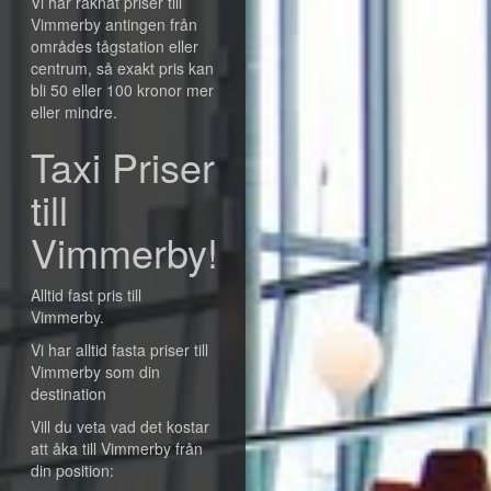
Vi har räknat priser till
Vimmerby antingen från
områdes tågstation eller
centrum, så exakt pris kan
bli 50 eller 100 kronor mer
eller mindre.
Taxi Priser
till
Vimmerby!
Alltid fast pris till
Vimmerby.
Vi har alltid fasta priser till
Vimmerby som din
destination
Vill du veta vad det kostar
att åka till Vimmerby från
din position: