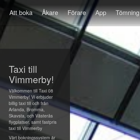
Att boka
Åkare
Förare
App
Tömning
Taxi till
Vimmerby!
Välkommen till Taxi 08
Vimmerby! Vi erbjuder
billig taxi till och från
Arlanda, Bromma,
Skavsta, och Västerås
flygplatser, samt fastpris
taxi till Vimmerby
Vårt bokningssystem är