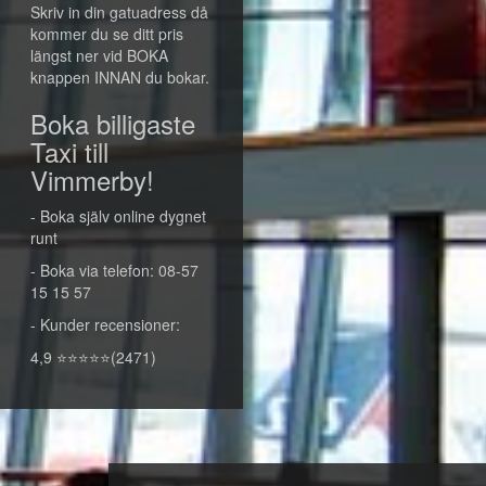
Skriv in din gatuadress då
kommer du se ditt pris
längst ner vid BOKA
knappen INNAN du bokar.
Boka billigaste
Taxi till
Vimmerby!
- Boka själv online dygnet
runt
- Boka via telefon: 08-57
15 15 57
- Kunder recensioner:
4,9 ⭐⭐⭐⭐⭐(2471)