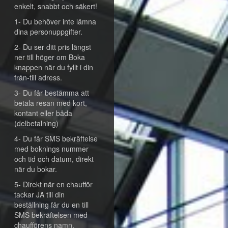
enkelt, snabbt och säkert!
1- Du behöver inte lämna
dina personuppgifter.
2- Du ser ditt pris längst
ner till höger om Boka
knappen när du fyllt i din
från-till adress.
3- Du får bestämma att
betala resan med kort,
kontant eller båda
(delbetalning)
4- Du får SMS bekräftelse
med boknings nummer
och tid och datum, direkt
när du bokar.
5- Direkt när en chaufför
tackar JA till din
beställning får du en till
SMS bekräftelsen med
chaufförens namn,