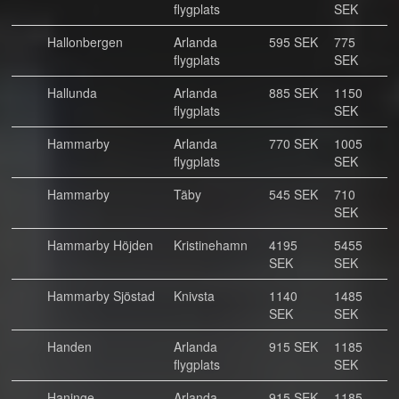
flygplats
SEK
Hallonbergen
Arlanda
595 SEK
775
flygplats
SEK
Hallunda
Arlanda
885 SEK
1150
flygplats
SEK
Hammarby
Arlanda
770 SEK
1005
flygplats
SEK
Hammarby
Täby
545 SEK
710
SEK
Hammarby Höjden
Kristinehamn
4195
5455
SEK
SEK
Hammarby Sjöstad
Knivsta
1140
1485
SEK
SEK
Handen
Arlanda
915 SEK
1185
flygplats
SEK
Haninge
Arlanda
915 SEK
1185