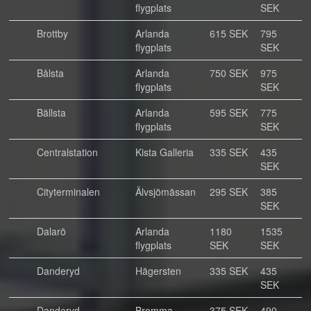
flygplats
SEK
Brottby
Arlanda
615 SEK
795
flygplats
SEK
Bålsta
Arlanda
750 SEK
975
flygplats
SEK
Bällsta
Arlanda
595 SEK
775
flygplats
SEK
Centralstation
Kista Galleria
335 SEK
435
SEK
Cityterminalen
Älvsjömässan
295 SEK
385
SEK
Dalarö
Arlanda
1180
1535
flygplats
SEK
SEK
Danderyd
Hägersten
335 SEK
435
SEK
Danderyd
Bromma
375 SEK
490