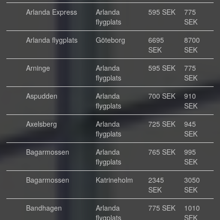
Arlanda Express
Arlanda
595 SEK
775
flygplats
SEK
Arlanda flygplats
Göteborg
6695
8700
SEK
SEK
Arninge
Arlanda
595 SEK
775
flygplats
SEK
Aspudden
Arlanda
700 SEK
910
flygplats
SEK
Axelsberg
Arlanda
725 SEK
945
flygplats
SEK
Bagarmossen
Arlanda
765 SEK
995
flygplats
SEK
Bagarmossen
Katrineholm
2345
3050
SEK
SEK
Bandhagen
Arlanda
775 SEK
1010
flygplats
SEK