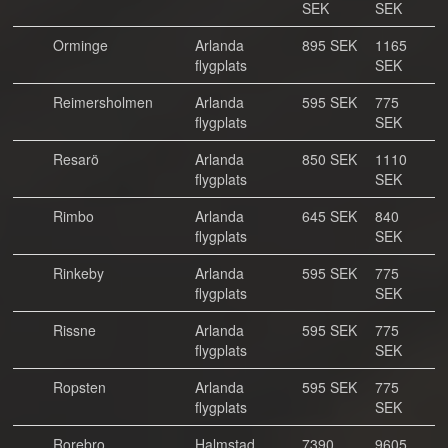
SEK
SEK
Orminge
Arlanda
895 SEK
1165
flygplats
SEK
Reimersholmen
Arlanda
595 SEK
775
flygplats
SEK
Resarö
Arlanda
850 SEK
1110
flygplats
SEK
Rimbo
Arlanda
645 SEK
840
flygplats
SEK
Rinkeby
Arlanda
595 SEK
775
flygplats
SEK
Rissne
Arlanda
595 SEK
775
flygplats
SEK
Ropsten
Arlanda
595 SEK
775
flygplats
SEK
Rorebro
Halmstad
7390
9605