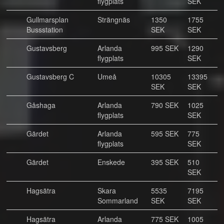
flygplats
SEK
Gullmarsplan
Strängnäs
1350
1755
Bussstation
SEK
SEK
Gustavsberg
Arlanda
995 SEK
1290
flygplats
SEK
Gustavsberg C
Umeå
10305
13395
SEK
SEK
Gåshaga
Arlanda
790 SEK
1025
flygplats
SEK
Gärdet
Arlanda
595 SEK
775
flygplats
SEK
Gärdet
Enskede
395 SEK
510
SEK
Hagsätra
Skara
5535
7195
Sommarland
SEK
SEK
Hagsätra
Arlanda
775 SEK
1005