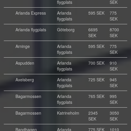
flygplats
SEK
Arlanda Express
Arlanda
595 SEK
775
flygplats
SEK
Arlanda flygplats
Göteborg
6695
8700
SEK
SEK
Arninge
Arlanda
595 SEK
775
flygplats
SEK
Aspudden
Arlanda
700 SEK
910
flygplats
SEK
Axelsberg
Arlanda
725 SEK
945
flygplats
SEK
Bagarmossen
Arlanda
765 SEK
995
flygplats
SEK
Bagarmossen
Katrineholm
2345
3050
SEK
SEK
Bandhagen
Arlanda
775 SEK
1010