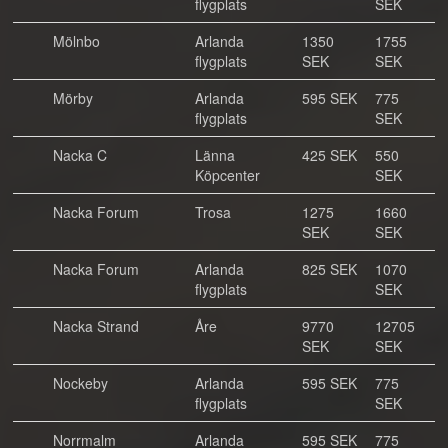
flygplats
SEK
Mölnbo
Arlanda
1350
1755
flygplats
SEK
SEK
Mörby
Arlanda
595 SEK
775
flygplats
SEK
Nacka C
Länna
425 SEK
550
Köpcenter
SEK
Nacka Forum
Trosa
1275
1660
SEK
SEK
Nacka Forum
Arlanda
825 SEK
1070
flygplats
SEK
Nacka Strand
Åre
9770
12705
SEK
SEK
Nockeby
Arlanda
595 SEK
775
flygplats
SEK
Norrmalm
Arlanda
595 SEK
775