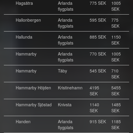
Hagsätra
Arlanda
775 SEK
1005
flygplats
SEK
Hallonbergen
Arlanda
595 SEK
775
flygplats
SEK
Hallunda
Arlanda
885 SEK
1150
flygplats
SEK
Hammarby
Arlanda
770 SEK
1005
flygplats
SEK
Hammarby
Täby
545 SEK
710
SEK
Hammarby Höjden
Kristinehamn
4195
5455
SEK
SEK
Hammarby Sjöstad
Knivsta
1140
1485
SEK
SEK
Handen
Arlanda
915 SEK
1185
flygplats
SEK