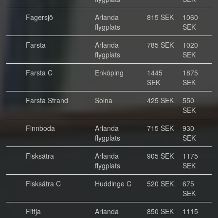
Fagersjö
Arlanda
815 SEK
1060
flygplats
SEK
Farsta
Arlanda
785 SEK
1020
flygplats
SEK
Farsta C
Enköping
1445
1875
SEK
SEK
Farsta Strand
Solna
425 SEK
550
SEK
Finnboda
Arlanda
715 SEK
930
flygplats
SEK
Fisksätra
Arlanda
905 SEK
1175
flygplats
SEK
Fisksätra C
Huddinge C
520 SEK
675
SEK
Fittja
Arlanda
850 SEK
1115