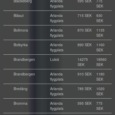
Blackeberg
Arlanda
595 SEK
775
flygplats
SEK
Blåsut
Arlanda
715 SEK
930
flygplats
SEK
Bollmora
Arlanda
870 SEK
1135
flygplats
SEK
Botkyrka
Arlanda
890 SEK
1160
flygplats
SEK
Brandbergen
Luleå
14275
18560
SEK
SEK
Brandbergen
Arlanda
910 SEK
1180
flygplats
SEK
Bredäng
Arlanda
785 SEK
1020
flygplats
SEK
Bromma
Arlanda
595 SEK
775
flygplats
SEK