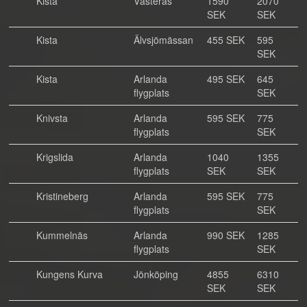
Kista
Västerås
1590
2070
SEK
SEK
Kista
Älvsjömässan
455 SEK
595
SEK
Kista
Arlanda
495 SEK
645
flygplats
SEK
Knivsta
Arlanda
595 SEK
775
flygplats
SEK
Krigslida
Arlanda
1040
1355
flygplats
SEK
SEK
Kristineberg
Arlanda
595 SEK
775
flygplats
SEK
Kummelnäs
Arlanda
990 SEK
1285
flygplats
SEK
Kungens Kurva
Jönköping
4855
6310
SEK
SEK