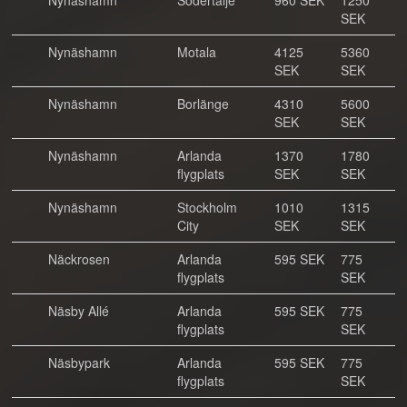
Nynäshamn
Södertälje
960 SEK
1250
SEK
Nynäshamn
Motala
4125
5360
SEK
SEK
Nynäshamn
Borlänge
4310
5600
SEK
SEK
Nynäshamn
Arlanda
1370
1780
flygplats
SEK
SEK
Nynäshamn
Stockholm
1010
1315
City
SEK
SEK
Näckrosen
Arlanda
595 SEK
775
flygplats
SEK
Näsby Allé
Arlanda
595 SEK
775
flygplats
SEK
Näsbypark
Arlanda
595 SEK
775
flygplats
SEK