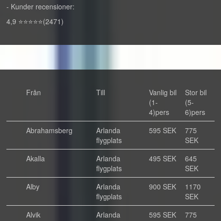
- Kunder recensioner:
4,9 ⭐⭐⭐⭐⭐(2471)
Från
Till
Vanlig bil
Stor bil
(1-
(5-
4)pers
6)pers
Abrahamsberg
Arlanda
595 SEK
775
flygplats
SEK
Akalla
Arlanda
495 SEK
645
flygplats
SEK
Alby
Arlanda
900 SEK
1170
flygplats
SEK
Alvik
Arlanda
595 SEK
775