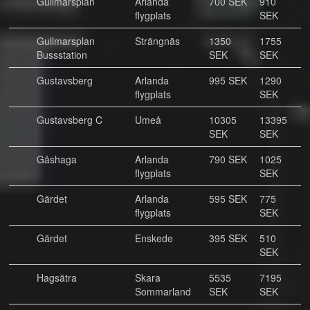
Gullmarsplan
Arlanda
700 SEK
910
flygplats
SEK
Gullmarsplan
Strängnäs
1350
1755
Bussstation
SEK
SEK
Gustavsberg
Arlanda
995 SEK
1290
flygplats
SEK
Gustavsberg C
Umeå
10305
13395
SEK
SEK
Gåshaga
Arlanda
790 SEK
1025
flygplats
SEK
Gärdet
Arlanda
595 SEK
775
flygplats
SEK
Gärdet
Enskede
395 SEK
510
SEK
Hagsätra
Skara
5535
7195
Sommarland
SEK
SEK