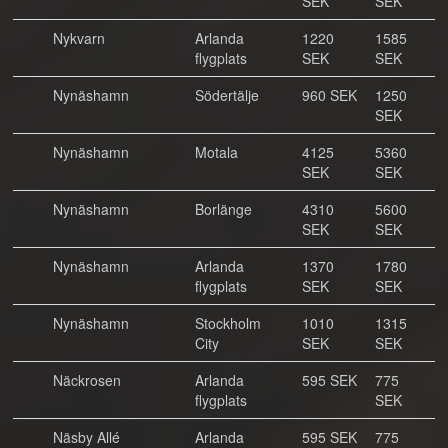
SEK
SEK
Nykvarn
Arlanda
1220
1585
flygplats
SEK
SEK
Nynäshamn
Södertälje
960 SEK
1250
SEK
Nynäshamn
Motala
4125
5360
SEK
SEK
Nynäshamn
Borlänge
4310
5600
SEK
SEK
Nynäshamn
Arlanda
1370
1780
flygplats
SEK
SEK
Nynäshamn
Stockholm
1010
1315
City
SEK
SEK
Näckrosen
Arlanda
595 SEK
775
flygplats
SEK
Näsby Allé
Arlanda
595 SEK
775