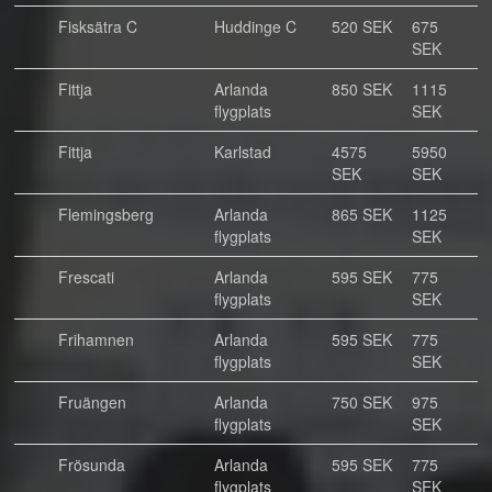
Fisksätra C
Huddinge C
520 SEK
675
SEK
Fittja
Arlanda
850 SEK
1115
flygplats
SEK
Fittja
Karlstad
4575
5950
SEK
SEK
Flemingsberg
Arlanda
865 SEK
1125
flygplats
SEK
Frescati
Arlanda
595 SEK
775
flygplats
SEK
Frihamnen
Arlanda
595 SEK
775
flygplats
SEK
Fruängen
Arlanda
750 SEK
975
flygplats
SEK
Frösunda
Arlanda
595 SEK
775
flygplats
SEK