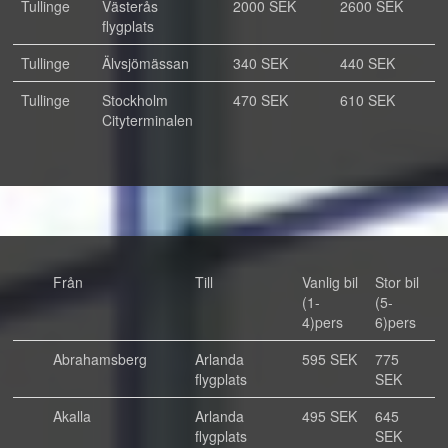
Tullinge
Västerås
2000 SEK
2600 SEK
flygplats
Tullinge
Älvsjömässan
340 SEK
440 SEK
Tullinge
Stockholm
470 SEK
610 SEK
Cityterminalen
Från
Till
Vanlig bil
Stor bil
(1-
(5-
4)pers
6)pers
Abrahamsberg
Arlanda
595 SEK
775
flygplats
SEK
Akalla
Arlanda
495 SEK
645
flygplats
SEK