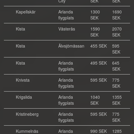
City
SEK
SEK
Kapellskär
Arlanda
1300
1690
flygplats
SEK
SEK
Kista
Västerås
1590
2070
SEK
SEK
Kista
Älvsjömässan
455 SEK
595
SEK
Kista
Arlanda
495 SEK
645
flygplats
SEK
Knivsta
Arlanda
595 SEK
775
flygplats
SEK
Krigslida
Arlanda
1040
1355
flygplats
SEK
SEK
Kristineberg
Arlanda
595 SEK
775
flygplats
SEK
Kummelnäs
Arlanda
990 SEK
1285