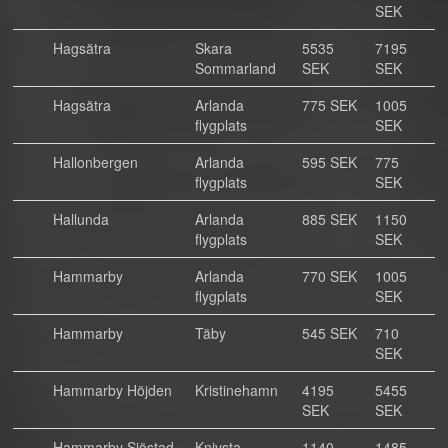
SEK
Hagsätra
Skara
5535
7195
Sommarland
SEK
SEK
Hagsätra
Arlanda
775 SEK
1005
flygplats
SEK
Hallonbergen
Arlanda
595 SEK
775
flygplats
SEK
Hallunda
Arlanda
885 SEK
1150
flygplats
SEK
Hammarby
Arlanda
770 SEK
1005
flygplats
SEK
Hammarby
Täby
545 SEK
710
SEK
Hammarby Höjden
Kristinehamn
4195
5455
SEK
SEK
Hammarby Sjöstad
Knivsta
1140
1485