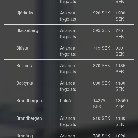
flygplats
SEK
Björknäs
Arlanda
920 SEK
1200
flygplats
SEK
Blackeberg
Arlanda
595 SEK
775
flygplats
SEK
Blåsut
Arlanda
715 SEK
930
flygplats
SEK
Bollmora
Arlanda
870 SEK
1135
flygplats
SEK
Botkyrka
Arlanda
890 SEK
1160
flygplats
SEK
Brandbergen
Luleå
14275
18560
SEK
SEK
Brandbergen
Arlanda
910 SEK
1180
flygplats
SEK
Bredäng
Arlanda
785 SEK
1020