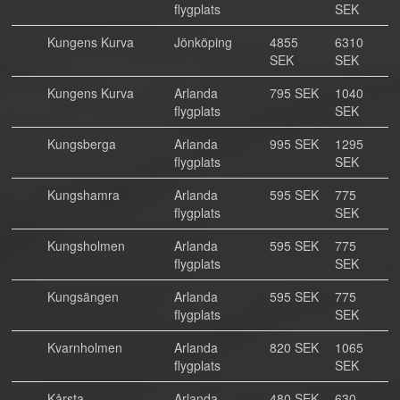
flygplats
SEK
Kungens Kurva
Jönköping
4855
6310
SEK
SEK
Kungens Kurva
Arlanda
795 SEK
1040
flygplats
SEK
Kungsberga
Arlanda
995 SEK
1295
flygplats
SEK
Kungshamra
Arlanda
595 SEK
775
flygplats
SEK
Kungsholmen
Arlanda
595 SEK
775
flygplats
SEK
Kungsängen
Arlanda
595 SEK
775
flygplats
SEK
Kvarnholmen
Arlanda
820 SEK
1065
flygplats
SEK
Kårsta
Arlanda
480 SEK
630