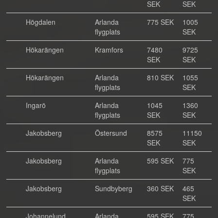
SEK
SEK
Högdalen
Arlanda
775 SEK
1005
flygplats
SEK
Hökarängen
Kramfors
7480
9725
SEK
SEK
Hökarängen
Arlanda
810 SEK
1055
flygplats
SEK
Ingarö
Arlanda
1045
1360
flygplats
SEK
SEK
Jakobsberg
Östersund
8575
11150
SEK
SEK
Jakobsberg
Arlanda
595 SEK
775
flygplats
SEK
Jakobsberg
Sundbyberg
360 SEK
465
SEK
Johannelund
Arlanda
595 SEK
775