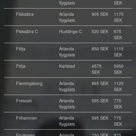
flygplats
SEK
Fisksätra
Arlanda
905 SEK
1175
flygplats
SEK
Fisksätra C
Huddinge C
520 SEK
675
SEK
Fittja
Arlanda
850 SEK
1115
flygplats
SEK
Fittja
Karlstad
4575
5950
SEK
SEK
Flemingsberg
Arlanda
865 SEK
1125
flygplats
SEK
Frescati
Arlanda
595 SEK
775
flygplats
SEK
Frihamnen
Arlanda
595 SEK
775
flygplats
SEK
Fruängen
Arlanda
750 SEK
975