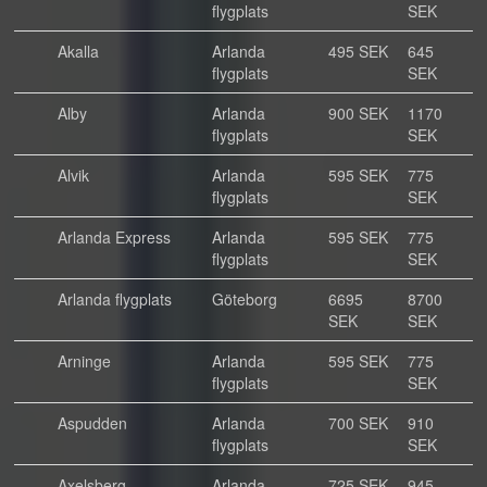
flygplats
SEK
Akalla
Arlanda
495 SEK
645
flygplats
SEK
Alby
Arlanda
900 SEK
1170
flygplats
SEK
Alvik
Arlanda
595 SEK
775
flygplats
SEK
Arlanda Express
Arlanda
595 SEK
775
flygplats
SEK
Arlanda flygplats
Göteborg
6695
8700
SEK
SEK
Arninge
Arlanda
595 SEK
775
flygplats
SEK
Aspudden
Arlanda
700 SEK
910
flygplats
SEK
Axelsberg
Arlanda
725 SEK
945