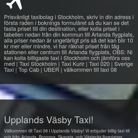
Prisvänligt taxibolag i Stockholm, skriv in din adress i
första raden i boknings formuläret så du kan se det
fasta priset till din destination, eller kolla priset i
tabellen nedan från din kommun till Arlanda flygplats,
alla priser nedan är ungefärligt pris så det kan blir 10
kr mer eller mindre, vi har räknat priset från tåg
stationen eller centrum till Arlanda flygplats, OBS: Ni
kan kolla billigaste taxi i Stockholm och jämföra oss
med | Taxi Stockholm | Taxi Kurir | Taxi 020 | Sverige
Taxi | Top Cab | UBER | välkommen till taxi 08
Upplands Väsby Taxi!
Välkommen till Taxi 08 i Upplands Väsby! Vi erbjuder billig taxi till
och från Arlanda, Bromma, Skavsta, och Västerås flygplatser.