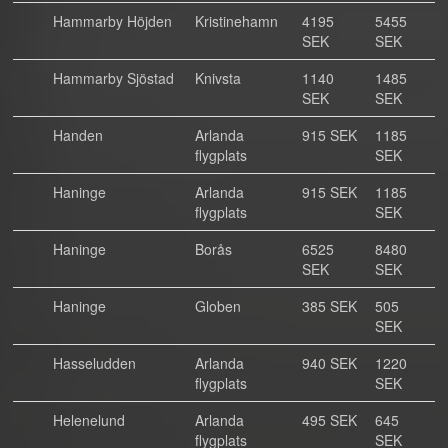
Hammarby Höjden
Kristinehamn
4195
5455
SEK
SEK
Hammarby Sjöstad
Knivsta
1140
1485
SEK
SEK
Handen
Arlanda
915 SEK
1185
flygplats
SEK
Haninge
Arlanda
915 SEK
1185
flygplats
SEK
Haninge
Borås
6525
8480
SEK
SEK
Haninge
Globen
385 SEK
505
SEK
Hasseludden
Arlanda
940 SEK
1220
flygplats
SEK
Helenelund
Arlanda
495 SEK
645
flygplats
SEK