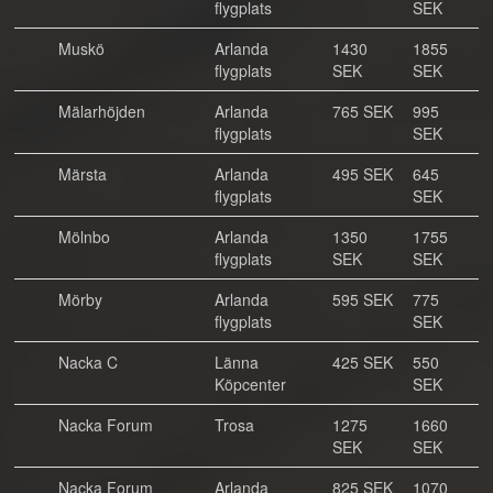
flygplats
SEK
Muskö
Arlanda
1430
1855
flygplats
SEK
SEK
Mälarhöjden
Arlanda
765 SEK
995
flygplats
SEK
Märsta
Arlanda
495 SEK
645
flygplats
SEK
Mölnbo
Arlanda
1350
1755
flygplats
SEK
SEK
Mörby
Arlanda
595 SEK
775
flygplats
SEK
Nacka C
Länna
425 SEK
550
Köpcenter
SEK
Nacka Forum
Trosa
1275
1660
SEK
SEK
Nacka Forum
Arlanda
825 SEK
1070