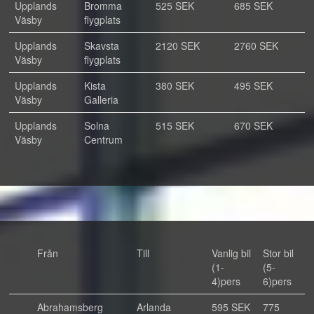
Upplands
Bromma
525 SEK
685 SEK
Väsby
flygplats
Upplands
Skavsta
2120 SEK
2760 SEK
Väsby
flygplats
Upplands
Kista
380 SEK
495 SEK
Väsby
Galleria
Upplands
Solna
515 SEK
670 SEK
Väsby
Centrum
Från
Till
Vanlig bil
Stor bil
(1-
(5-
4)pers
6)pers
Abrahamsberg
Arlanda
595 SEK
775