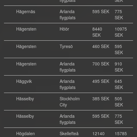
flygplats
SEK
Hägernäs
Arlanda
595 SEK
775
flygplats
SEK
Hägersten
Höör
8440
10975
SEK
SEK
Hägersten
Tyresö
460 SEK
595
SEK
Hägersten
Arlanda
700 SEK
910
flygplats
SEK
Häggvik
Arlanda
495 SEK
645
flygplats
SEK
Hässelby
Stockholm
385 SEK
505
City
SEK
Hässelby
Arlanda
595 SEK
775
flygplats
SEK
Högdalen
Skellefteå
12140
15785