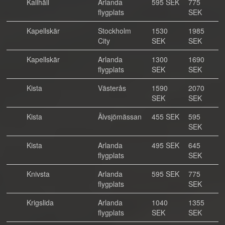
Kallhäll
Arlanda
595 SEK
775
flygplats
SEK
Kapellskär
Stockholm
1530
1985
City
SEK
SEK
Kapellskär
Arlanda
1300
1690
flygplats
SEK
SEK
Kista
Västerås
1590
2070
SEK
SEK
Kista
Älvsjömässan
455 SEK
595
SEK
Kista
Arlanda
495 SEK
645
flygplats
SEK
Knivsta
Arlanda
595 SEK
775
flygplats
SEK
Krigslida
Arlanda
1040
1355
flygplats
SEK
SEK