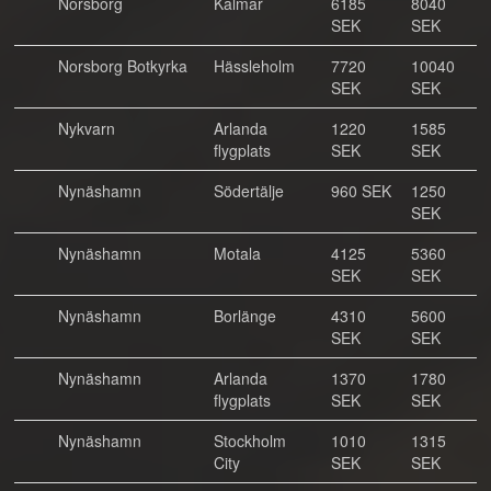
Norsborg
Kalmar
6185
8040
SEK
SEK
Norsborg Botkyrka
Hässleholm
7720
10040
SEK
SEK
Nykvarn
Arlanda
1220
1585
flygplats
SEK
SEK
Nynäshamn
Södertälje
960 SEK
1250
SEK
Nynäshamn
Motala
4125
5360
SEK
SEK
Nynäshamn
Borlänge
4310
5600
SEK
SEK
Nynäshamn
Arlanda
1370
1780
flygplats
SEK
SEK
Nynäshamn
Stockholm
1010
1315
City
SEK
SEK