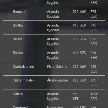
flygplats
SEK
Bromsten
Arlanda
595 SEK
775
flygplats
SEK
Brottby
Arlanda
615 SEK
795
flygplats
SEK
Bålsta
Arlanda
750 SEK
975
flygplats
SEK
Bällsta
Arlanda
595 SEK
775
flygplats
SEK
Centralstation
Kista Galleria
335 SEK
435
SEK
Cityterminalen
Älvsjömässan
295 SEK
385
SEK
Dalarö
Arlanda
1180
1535
flygplats
SEK
SEK
Danderyd
Hägersten
335 SEK
435