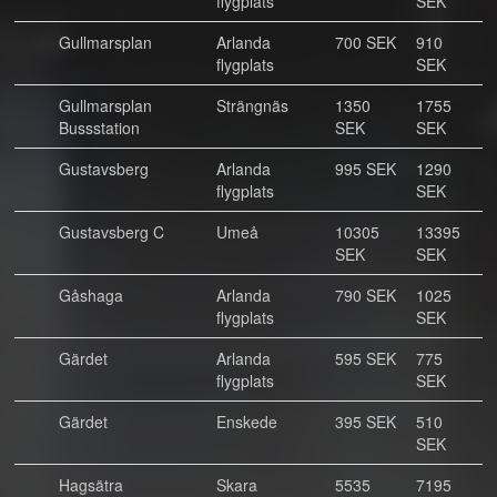
flygplats
SEK
Gullmarsplan
Arlanda
700 SEK
910
flygplats
SEK
Gullmarsplan
Strängnäs
1350
1755
Bussstation
SEK
SEK
Gustavsberg
Arlanda
995 SEK
1290
flygplats
SEK
Gustavsberg C
Umeå
10305
13395
SEK
SEK
Gåshaga
Arlanda
790 SEK
1025
flygplats
SEK
Gärdet
Arlanda
595 SEK
775
flygplats
SEK
Gärdet
Enskede
395 SEK
510
SEK
Hagsätra
Skara
5535
7195