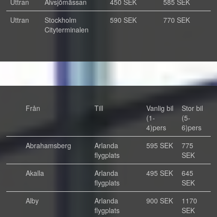
Uttran
Älvsjömässan
450 SEK
585 SEK
Uttran
Stockholm
590 SEK
770 SEK
Cityterminalen
Från
Till
Vanlig bil
Stor bil
(1-
(5-
4)pers
6)pers
Abrahamsberg
Arlanda
595 SEK
775
flygplats
SEK
Akalla
Arlanda
495 SEK
645
flygplats
SEK
Alby
Arlanda
900 SEK
1170
flygplats
SEK