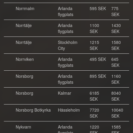
Norrmalm
Arlanda
595 SEK
775
flygplats
SEK
Norrtälje
Arlanda
1100
1430
flygplats
SEK
SEK
Norrtälje
Stockholm
1215
1580
City
SEK
SEK
Norrviken
Arlanda
495 SEK
645
flygplats
SEK
Norsborg
Arlanda
895 SEK
1160
flygplats
SEK
Norsborg
Kalmar
6185
8040
SEK
SEK
Norsborg Botkyrka
Hässleholm
7720
10040
SEK
SEK
Nykvarn
Arlanda
1220
1585
flygplats
SEK
SEK