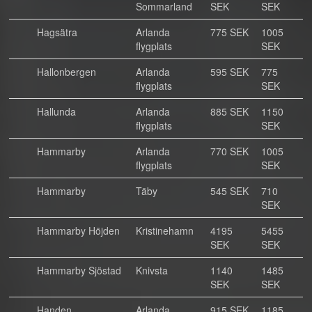
Sommarland
SEK
SEK
Hagsätra
Arlanda
775 SEK
1005
flygplats
SEK
Hallonbergen
Arlanda
595 SEK
775
flygplats
SEK
Hallunda
Arlanda
885 SEK
1150
flygplats
SEK
Hammarby
Arlanda
770 SEK
1005
flygplats
SEK
Hammarby
Täby
545 SEK
710
SEK
Hammarby Höjden
Kristinehamn
4195
5455
SEK
SEK
Hammarby Sjöstad
Knivsta
1140
1485
SEK
SEK
Handen
Arlanda
915 SEK
1185