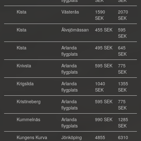
flygplats
SEK
SEK
Kista
Västerås
1590
2070
SEK
SEK
Kista
Älvsjömässan
455 SEK
595
SEK
Kista
Arlanda
495 SEK
645
flygplats
SEK
Knivsta
Arlanda
595 SEK
775
flygplats
SEK
Krigslida
Arlanda
1040
1355
flygplats
SEK
SEK
Kristineberg
Arlanda
595 SEK
775
flygplats
SEK
Kummelnäs
Arlanda
990 SEK
1285
flygplats
SEK
Kungens Kurva
Jönköping
4855
6310