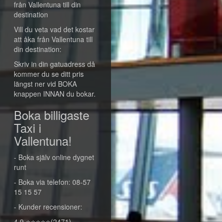
från Vallentuna till din
destination
Vill du veta vad det kostar
att åka från Vallentuna till
din destination:
Skriv in din gatuadress då
kommer du se ditt pris
längst ner vid BOKA
knappen INNAN du bokar.
Boka billigaste
Taxi i
Vallentuna!
- Boka själv online dygnet
runt
- Boka via telefon: 08-57
15 15 57
- Kunder recensioner:
4,9 ⭐⭐⭐⭐⭐(2471)