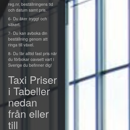
reg.nr, beställningens tid
och datum samt pris.
6- Du åker tryggt och
säkert.
7- Du kan avboka din
beställning genom att
ringa till växel.
8- Du får alltid fast pris när
du förbokar oavsett vart i
Sverige du befinner dig!
Taxi Priser
i Tabeller
nedan
från eller
till