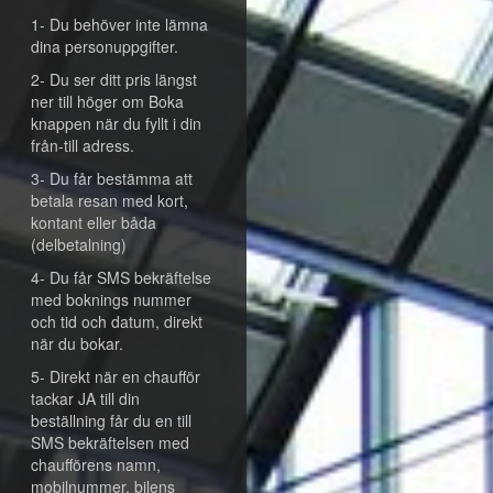
1- Du behöver inte lämna
dina personuppgifter.
2- Du ser ditt pris längst
ner till höger om Boka
knappen när du fyllt i din
från-till adress.
3- Du får bestämma att
betala resan med kort,
kontant eller båda
(delbetalning)
4- Du får SMS bekräftelse
med boknings nummer
och tid och datum, direkt
när du bokar.
5- Direkt när en chaufför
tackar JA till din
beställning får du en till
SMS bekräftelsen med
chaufförens namn,
mobilnummer, bilens