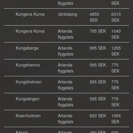
flygplats
SEK
Kungens Kurva
Jönköping
4855
6310
SEK
SEK
Kungens Kurva
Arlanda
795 SEK
1040
flygplats
SEK
Kungsberga
Arlanda
995 SEK
1295
flygplats
SEK
Kungshamra
Arlanda
595 SEK
775
flygplats
SEK
Kungsholmen
Arlanda
595 SEK
775
flygplats
SEK
Kungsängen
Arlanda
595 SEK
775
flygplats
SEK
Kvarnholmen
Arlanda
820 SEK
1065
flygplats
SEK
Kårsta
Arlanda
480 SEK
630