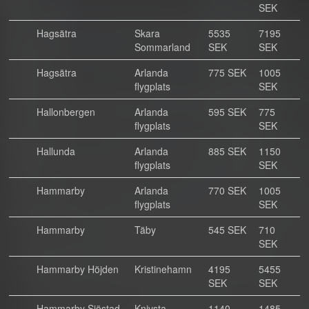
SEK
Hagsätra
Skara
5535
7195
Sommarland
SEK
SEK
Hagsätra
Arlanda
775 SEK
1005
flygplats
SEK
Hallonbergen
Arlanda
595 SEK
775
flygplats
SEK
Hallunda
Arlanda
885 SEK
1150
flygplats
SEK
Hammarby
Arlanda
770 SEK
1005
flygplats
SEK
Hammarby
Täby
545 SEK
710
SEK
Hammarby Höjden
Kristinehamn
4195
5455
SEK
SEK
Hammarby Sjöstad
Knivsta
1140
1485