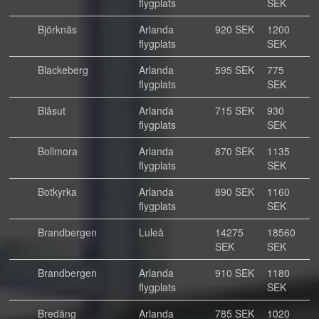
flygplats
SEK
Björknäs
Arlanda
920 SEK
1200
flygplats
SEK
Blackeberg
Arlanda
595 SEK
775
flygplats
SEK
Blåsut
Arlanda
715 SEK
930
flygplats
SEK
Bollmora
Arlanda
870 SEK
1135
flygplats
SEK
Botkyrka
Arlanda
890 SEK
1160
flygplats
SEK
Brandbergen
Luleå
14275
18560
SEK
SEK
Brandbergen
Arlanda
910 SEK
1180
flygplats
SEK
Bredäng
Arlanda
785 SEK
1020