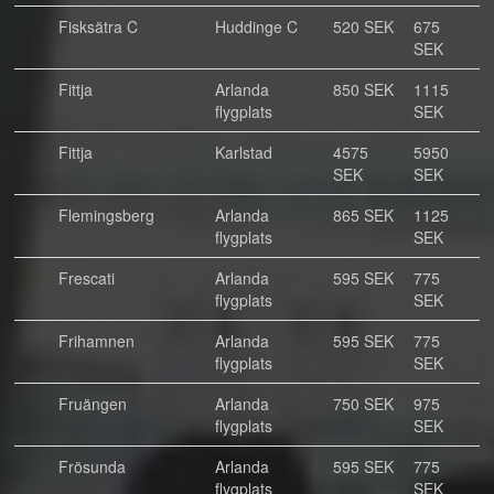
Fisksätra C
Huddinge C
520 SEK
675
SEK
Fittja
Arlanda
850 SEK
1115
flygplats
SEK
Fittja
Karlstad
4575
5950
SEK
SEK
Flemingsberg
Arlanda
865 SEK
1125
flygplats
SEK
Frescati
Arlanda
595 SEK
775
flygplats
SEK
Frihamnen
Arlanda
595 SEK
775
flygplats
SEK
Fruängen
Arlanda
750 SEK
975
flygplats
SEK
Frösunda
Arlanda
595 SEK
775
flygplats
SEK