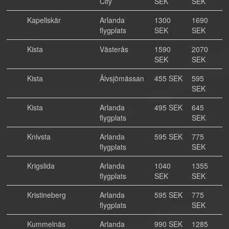
City
SEK
SEK
Kapellskär
Arlanda
1300
1690
flygplats
SEK
SEK
Kista
Västerås
1590
2070
SEK
SEK
Kista
Älvsjömässan
455 SEK
595
SEK
Kista
Arlanda
495 SEK
645
flygplats
SEK
Knivsta
Arlanda
595 SEK
775
flygplats
SEK
Krigslida
Arlanda
1040
1355
flygplats
SEK
SEK
Kristineberg
Arlanda
595 SEK
775
flygplats
SEK
Kummelnäs
Arlanda
990 SEK
1285