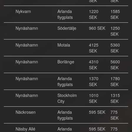
SEK
SEK
Nykvarn
Arlanda
1220
1585
flygplats
SEK
SEK
Nynäshamn
Södertälje
960 SEK
1250
SEK
Nynäshamn
Motala
4125
5360
SEK
SEK
Nynäshamn
Borlänge
4310
5600
SEK
SEK
Nynäshamn
Arlanda
1370
1780
flygplats
SEK
SEK
Nynäshamn
Stockholm
1010
1315
City
SEK
SEK
Näckrosen
Arlanda
595 SEK
775
flygplats
SEK
Näsby Allé
Arlanda
595 SEK
775