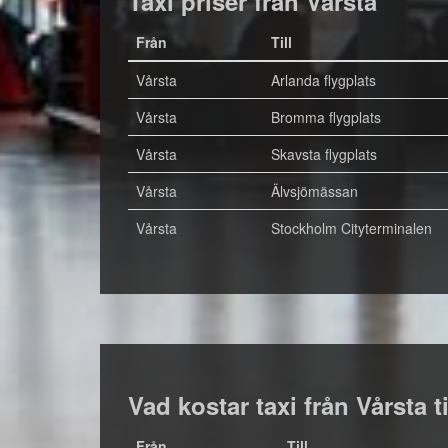
Taxi priser från Vårsta
Från
Till
Vårsta
Arlanda flygplats
Vårsta
Bromma flygplats
Vårsta
Skavsta flygplats
Vårsta
Älvsjömässan
Vårsta
Stockholm Cityterminalen
Vad kostar taxi från Vårsta t
Från
Till