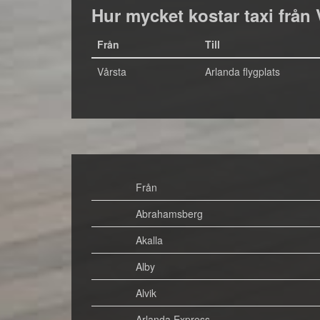
Hur mycket kostar taxi från V
Från
Till
Vårsta
Arlanda flygplats
Från
Abrahamsberg
Akalla
Alby
Alvik
Arlanda Express