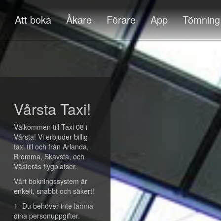
Att boka
Åkare
Förare
App
Tömning
Vårsta Taxi!
Välkommen till Taxi 08 i
Vårsta! Vi erbjuder billig
taxi till och från Arlanda,
Bromma, Skavsta, och
Västerås flygplatser.
Vårt bokningssystem är
enkelt, snabbt och säkert!
1- Du behöver inte lämna
dina personuppgifter.