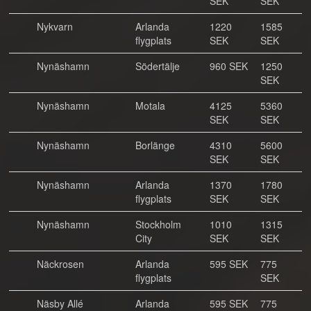
SEK
SEK
Nykvarn
Arlanda
1220
1585
flygplats
SEK
SEK
Nynäshamn
Södertälje
960 SEK
1250
SEK
Nynäshamn
Motala
4125
5360
SEK
SEK
Nynäshamn
Borlänge
4310
5600
SEK
SEK
Nynäshamn
Arlanda
1370
1780
flygplats
SEK
SEK
Nynäshamn
Stockholm
1010
1315
City
SEK
SEK
Näckrosen
Arlanda
595 SEK
775
flygplats
SEK
Näsby Allé
Arlanda
595 SEK
775