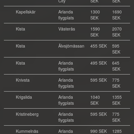
City
SEK
SEK
Kapellskär
Arlanda
1300
1690
flygplats
SEK
SEK
Kista
Västerås
1590
2070
SEK
SEK
Kista
Älvsjömässan
455 SEK
595
SEK
Kista
Arlanda
495 SEK
645
flygplats
SEK
Knivsta
Arlanda
595 SEK
775
flygplats
SEK
Krigslida
Arlanda
1040
1355
flygplats
SEK
SEK
Kristineberg
Arlanda
595 SEK
775
flygplats
SEK
Kummelnäs
Arlanda
990 SEK
1285