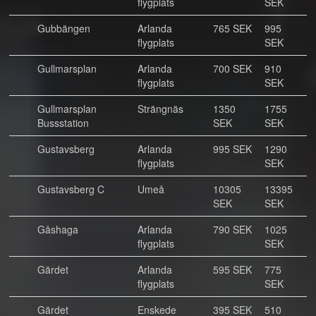
flygplats
SEK
Gubbängen
Arlanda
765 SEK
995
flygplats
SEK
Gullmarsplan
Arlanda
700 SEK
910
flygplats
SEK
Gullmarsplan
Strängnäs
1350
1755
Bussstation
SEK
SEK
Gustavsberg
Arlanda
995 SEK
1290
flygplats
SEK
Gustavsberg C
Umeå
10305
13395
SEK
SEK
Gåshaga
Arlanda
790 SEK
1025
flygplats
SEK
Gärdet
Arlanda
595 SEK
775
flygplats
SEK
Gärdet
Enskede
395 SEK
510