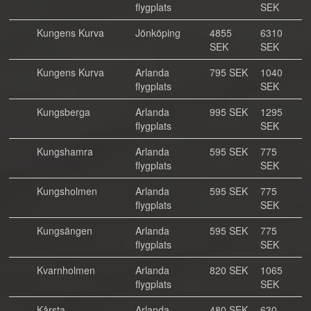
flygplats
SEK
Kungens Kurva
Jönköping
4855
6310
SEK
SEK
Kungens Kurva
Arlanda
795 SEK
1040
flygplats
SEK
Kungsberga
Arlanda
995 SEK
1295
flygplats
SEK
Kungshamra
Arlanda
595 SEK
775
flygplats
SEK
Kungsholmen
Arlanda
595 SEK
775
flygplats
SEK
Kungsängen
Arlanda
595 SEK
775
flygplats
SEK
Kvarnholmen
Arlanda
820 SEK
1065
flygplats
SEK
Kårsta
Arlanda
480 SEK
630