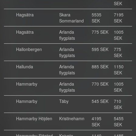
SEK
Hagsätra
Skara
5535
7195
Sommarland
SEK
SEK
Hagsätra
Arlanda
775 SEK
1005
flygplats
SEK
Hallonbergen
Arlanda
595 SEK
775
flygplats
SEK
Hallunda
Arlanda
885 SEK
1150
flygplats
SEK
Hammarby
Arlanda
770 SEK
1005
flygplats
SEK
Hammarby
Täby
545 SEK
710
SEK
Hammarby Höjden
Kristinehamn
4195
5455
SEK
SEK
Hammarby Sjöstad
Knivsta
1140
1485