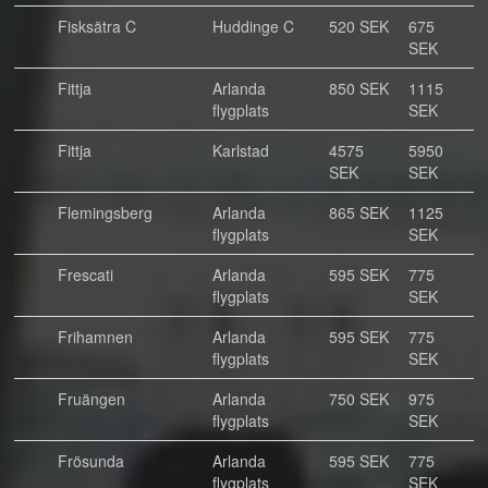
Fisksätra C
Huddinge C
520 SEK
675
SEK
Fittja
Arlanda
850 SEK
1115
flygplats
SEK
Fittja
Karlstad
4575
5950
SEK
SEK
Flemingsberg
Arlanda
865 SEK
1125
flygplats
SEK
Frescati
Arlanda
595 SEK
775
flygplats
SEK
Frihamnen
Arlanda
595 SEK
775
flygplats
SEK
Fruängen
Arlanda
750 SEK
975
flygplats
SEK
Frösunda
Arlanda
595 SEK
775
flygplats
SEK