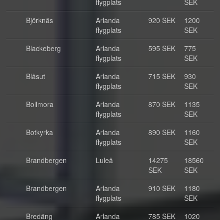
flygplats
SEK
Björknäs
Arlanda
920 SEK
1200
flygplats
SEK
Blackeberg
Arlanda
595 SEK
775
flygplats
SEK
Blåsut
Arlanda
715 SEK
930
flygplats
SEK
Bollmora
Arlanda
870 SEK
1135
flygplats
SEK
Botkyrka
Arlanda
890 SEK
1160
flygplats
SEK
Brandbergen
Luleå
14275
18560
SEK
SEK
Brandbergen
Arlanda
910 SEK
1180
flygplats
SEK
Bredäng
Arlanda
785 SEK
1020