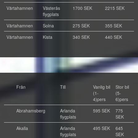
Värtahamnen
Västerås
1700 SEK
2215 SEK
flygplats
Värtahamnen
Solna
275 SEK
355 SEK
Värtahamnen
Kista
340 SEK
440 SEK
Från
Till
Vanlig bil
Stor bil
(1-
(5-
4)pers
6)pers
Abrahamsberg
Arlanda
595 SEK
775
flygplats
SEK
Akalla
Arlanda
495 SEK
645
flygplats
SEK