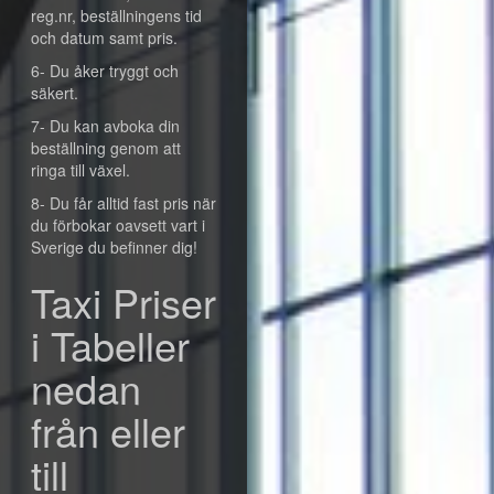
reg.nr, beställningens tid
och datum samt pris.
6- Du åker tryggt och
säkert.
7- Du kan avboka din
beställning genom att
ringa till växel.
8- Du får alltid fast pris när
du förbokar oavsett vart i
Sverige du befinner dig!
Taxi Priser
i Tabeller
nedan
från eller
till