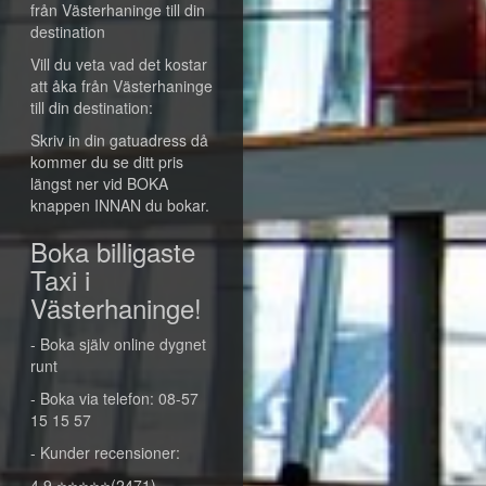
från Västerhaninge till din
destination
Vill du veta vad det kostar
att åka från Västerhaninge
till din destination:
Skriv in din gatuadress då
kommer du se ditt pris
längst ner vid BOKA
knappen INNAN du bokar.
Boka billigaste
Taxi i
Västerhaninge!
- Boka själv online dygnet
runt
- Boka via telefon: 08-57
15 15 57
- Kunder recensioner:
4,9 ⭐⭐⭐⭐⭐(2471)