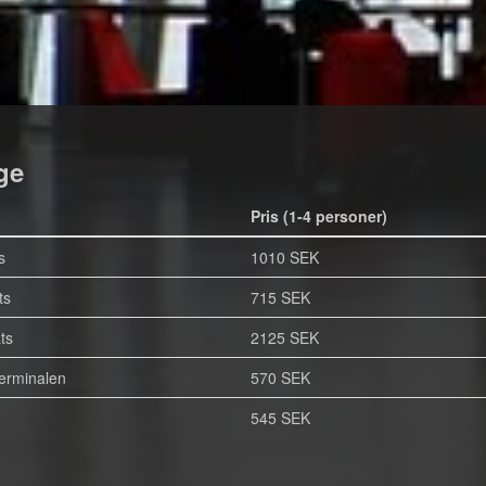
ge
Pris (1-4 personer)
s
1010 SEK
ts
715 SEK
ts
2125 SEK
terminalen
570 SEK
545 SEK