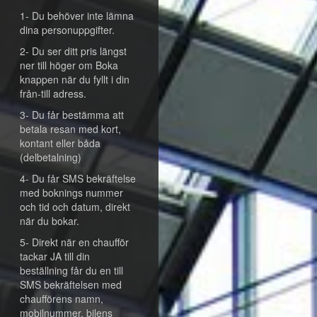
1- Du behöver inte lämna
dina personuppgifter.
2- Du ser ditt pris längst
ner till höger om Boka
knappen när du fyllt i din
från-till adress.
3- Du får bestämma att
betala resan med kort,
kontant eller båda
(delbetalning)
4- Du får SMS bekräftelse
med boknings nummer
och tid och datum, direkt
när du bokar.
5- Direkt när en chaufför
tackar JA till din
beställning får du en till
SMS bekräftelsen med
chaufförens namn,
mobilnummer, bilens